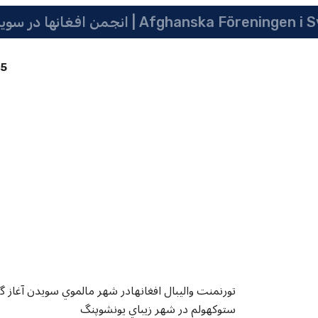
 سویدن | په سویدن کی دافغانانو ټولنه | Afghanska Föreningen i Sverige
85
تورنمنت واليبال افغانهادر شهر مالموي سويدن آغاز گرد
ستوکهولم در شهر زيباي يونشوپنگ