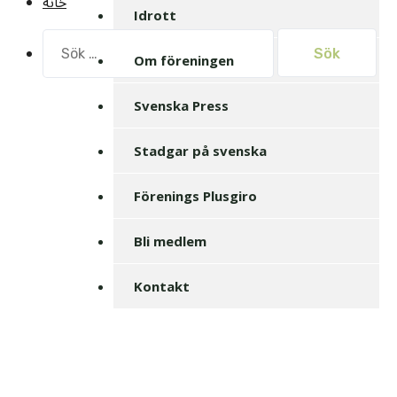
خانه
Idrott
Sök
efter:
Om föreningen
Svenska Press
Stadgar på svenska
Förenings Plusgiro
Bli medlem
Kontakt