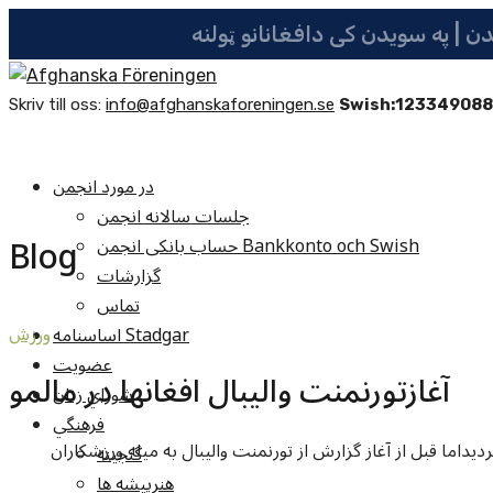
Skriv till oss:
info@afghanskaforeningen.se
Swish:12334908
در مورد انجمن
جلسات سالانه انجمن
Blog
حساب بانکی انجمن Bankkonto och Swish
گزارشات
تماس
اساسنامه Stadgar
ورزش
عضویت
آغازتورنمنت واليبال افغانها در مالمو
شوراي زنان
فرهنگي
يداما قبل از آغاز گزارش از تورنمنت واليبال به ميله ورزشکاران
گنجينه
هنرپيشه ها