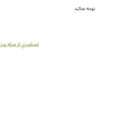
توجه نمائيد
تصاويري از ميله ورز