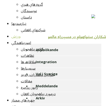
گروه هاي هنري
نويسندگان
داستان
نيازمنديها
شرکتهاي افغاني
ورزش
شکاران ستوکهولم در مسيرراه مالمو
امورپناهندگي
وکلاي پناهجويان
Asylsökande
تظاهرات
ملاقات ها
Integration
سيمينارها
قوانين ومقررات جديد
Val i Sverige
مقالات
Meddelande
راپور روزمره
درمورد پناهجويان افغان
Arkiv
چهره های ممتاز