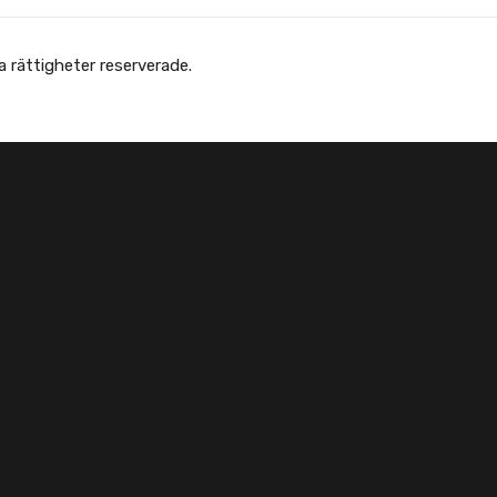
Copyright © Afghanska Föreningen - انجمن افغانها در سویدن. gheter reserverade