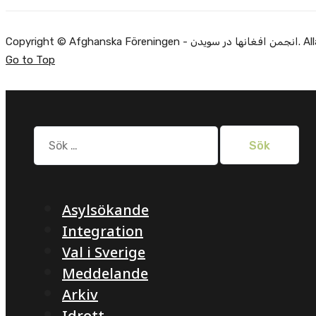
Alla rätti.
Go to Top
Sök
efter:
Asylsökande
Integration
Val i Sverige
Meddelande
Arkiv