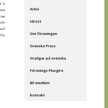
Arkiv
بود 
خانو
Idrott
اسد
زیاد
Om föreningen
Svenska Press
Stadgar på svenska
Förenings Plusgiro
Bli medlem
Kontakt