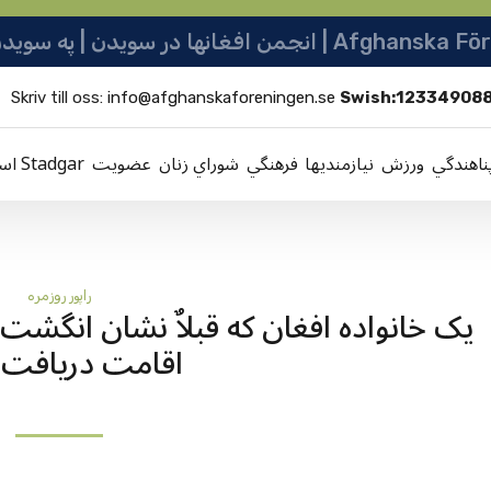
نو ټولنه | Afghanska Föreningen i Sverige
Skriv till oss:
info@afghanskaforeningen.se
Swish:12334908
ناهندگي
ورزش
نيازمنديها
فرهنگي
شوراي زنان
عضویت
اساسنامه Stadgar
راپور روزمره
اقامت دريافت 