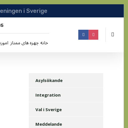
انجمن افغانها در سویدن | په سویدن کی دافغانا
85
خانه
چهره های ممتاز
امورپ
Asylsökande
Integration
Val i Sverige
Meddelande