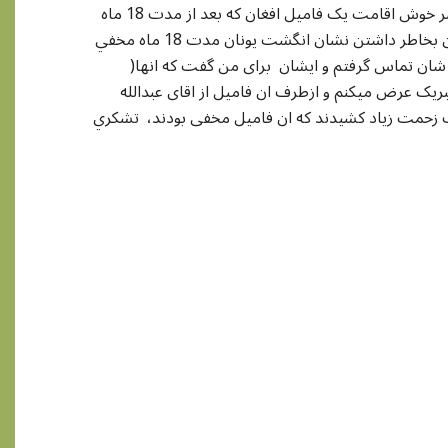
با عرض سلام خدمت دوستان خوب میخواستم از طریق این سایت خوب خبر خوش اقامت يک فامیل افغان که بعد از مدت 18 ماه
مخفی بودن اقامت گرفت ، به تمام افغانهاي عزيز برسانم . اين فاميل افغان بخاطر داشتن نشان انگشت یونان مدت 18 ماه مخفي
ل شان تماس گرفتم و ايشان برای من گفت که انها(
بریک عرض میکنم و ازطرف ان فامیل از اقای عبدالله
دت زحمت زیاد کشیدند که ان فامیل مخفی بودند، تشکري