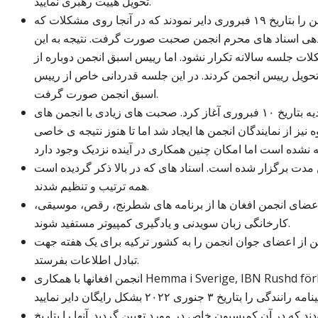
تحویل هییت رهبری نمایید.
برای حل معضلات انجمن، هییت رهبری،‌شورای انجمن را بتاریخ ۱۹ فبروری دایر نمودند که در آنجا روی مشکلات که
ل دهی اسناد های محرم انجمن صحبت صورت گرفت. نتیجه به این
کلات جلسه سالانه تکرار نشود. اما رییس اسبق انجمن دوباره از
ا تحویل رییس انجمن کردند. در این جلسه قدردانی خاص از رییس
اسبق انجمن صورت گرفت.
رییس انجمن اولین اقدامات لازمه را برای ایجاد اتحادیه بتاریخ ۱۰ فبروری آغاز کرد. صحبت های زیادی با انجمن های
 از نمایندگان انجمن ها ایجاد شد اما تا هنوز نتیجه ی خاصی
دت برگزار شده است. اسناد های که در بالا ذکر گردیده است
همه ترتیب و تنظیم شدند.
م اعضای انجمن افغان ها از برنامه های شطرنج، رقص، موسیقی،
کارخانگی زبان سویدنی و یادگیری کمپیوتر مستفید شوند.
 از اعضای جوان انجمن را به کشور ترکیه برای یک هفته جهت
تبادل اطلاعات بفرستد.
انجمن افغانها با همکاری Hemma i Sverige, IBN Rushd förbund ,Karlstadskommun توانست کورس
 که در آن کمیسیون خاص در مورد تعیین گردید. آنها را بتاریخ