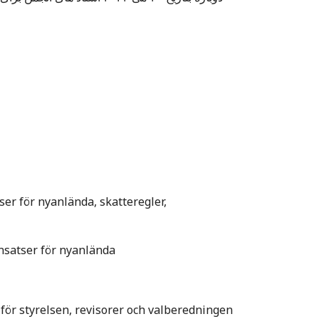
er för nyanlända, skatteregler,
nsatser för nyanlända
 för styrelsen, revisorer och valberedningen