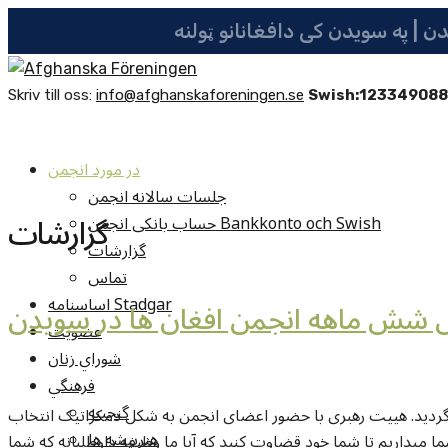
Skriv till oss:
info@afghanskaforeningen.se
Swish:12334908
در مورد انجمن
جلسات سالانه انجمن
گزارشات
حساب بانکی انجمن Bankkonto och Swish
گزارشات
تماس
اساسنامه Stadgar
 شش ماهه انجمن افغان ها در سویدن
عضویت
شوراي زنان
فرهنگي
گنجينه
ه انجمن بتاریخ ۲۱ نوامبر ۲۰۲۱ برگزار گردید. هییت رهبری با حضور اعضای انجمن به شکل دمکراتیک انتخاب
هنرپيشه ها
میداریم تا شما خود قضاوت کنید که آیا ما وظیفه داوطلبانه که شما