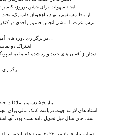
ایجاد سهولت برای جشن نوروز، کنسرت عیدی، تجلیل از روز جهانی زن در ۸ مارچ و تجلیل از روز مادر.
ارتباط مستقیم با نهاد پناهجویان دانمارک، بح
ویس عزت با منشی انجمن قسیم واحدی در کنفرانس
همکاری با اتحادیه ابن رشد IBN Rushd förbund، در برگزاری دوره های آموزشی برای …
اشتراک دو نماین
دیدار از أفغان های جدید وارد شده که مقیم اسپونگا
برگزاری کورس آموزشی رقص اتن در کمون یرفلا که تا هنوز جریان دارد.
بتاریخ ۵ دسامبر ملاقات خاص در مورد تقاضای پروژه های مالی برای انجمن صورت گرفت.
اسناد های لازمه جهت دریافت کمک مالی برای انجم
اسناد های سال قبل تحویل داده نشده بود، آنها اسناد
دوباره بتاریخ ۲۰ می ۲۰۲۲ اس