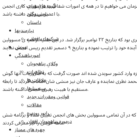
گروه هاي هنري
همزمان می خواهیم تا در همه ی امورات شفافیت در امورات کاری انجمن
با اعضایش وجود داشته باشد.
نويسندگان
داستان
نيازمنديها
شرکتهاي افغاني
اولین اقدام هییت منتخب رهبری جلسه هییت رهبری بود که بتاریخ ۲۲ نوامبر برگزار شد. در این جلسه از همه ی مسوولین
ورزش
امورپناهندگي
وکلاي پناهجويان
تظاهرات
های که تازه وارد کشور سویدن شده اند صورت گرفت که به ضروریات آنها گوش
ملاقات ها
 محمد نظری نماینده و عارف جان نیز منشی شان انتخاب گردید تا رابطه
سيمينارها
مستقیم با هییت رهبری انجمن داشته باشند.
قوانين ومقررات جديد
مقالات
راپور روزمره
ر شد که در آن تمامی مسوولین بخش های انجمن تعیین شده و برنامه شش
درمورد پناهجويان افغان
ماهه خویش را نیز معرفی کردند.
چهره های ممتاز