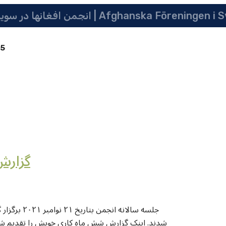
 سویدن | په سویدن کی دافغانانو ټولنه | Afghanska Föreningen i Sverige
85
گزارش
جلسه سالان
شدند. اینک گزارش شش ماه کاری خویش را تقدیم شما 