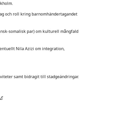
ckholm.
ag och roll kring barnomhändertagandet
nsk-somalisk par) om kulturell mångfald
ntuellt Nila Azizi om integration,
viteter samt bidragit till stadgeändringar.
گف