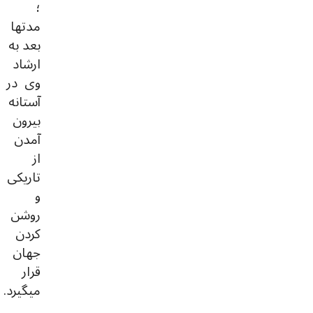
؛
مدتها
بعد به
ارشاد
وی در
آستانه
بیرون
آمدن
از
تاریکی
و
روشن
کردن
جهان
قرار
میگیرد.