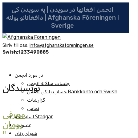
انجمن افغانها در سویدن | په سویدن کی
دافغانانو ټولنه | Afghanska Föreningen i
Sverige
Skriv till oss:
info@afghanskaforeningen.se
Swish:1233490885
در مورد انجمن
جلسات سالانه انجمن
نويسندگان
حساب بانکی انجمن Bankkonto och Swish
گزارشات
تماس
معرفی
اساسنامه Stadgar
رومان
عضویت
"
شوراي زنان