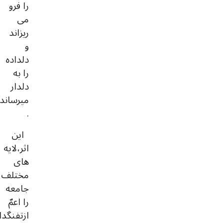
را فرو
می
ریزاند
و
دلداده
را به
دلدار
میرساند
.
این
اثر،لایه‌
های
مختلف
جامعه
را اعمّ
ازتفنگدا