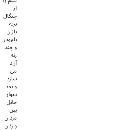
یتیم را
از
چنگال
بچه
بازان
بلهوس
و چند
زنه
آزاد
می
سازد.
و بعد
دیوار
حائل
بین
مردان
و زنان