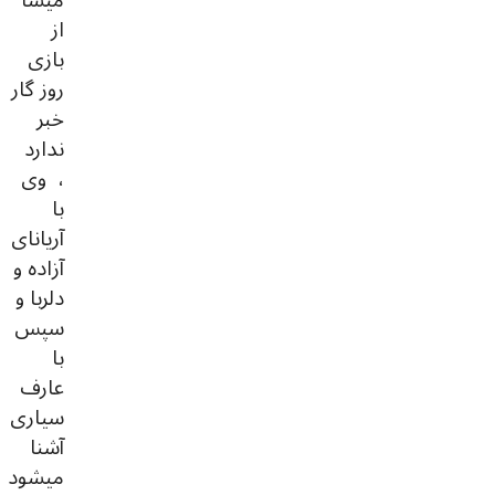
از
بازی
روز گار
خبر
ندارد
، وی
با
آریانای
آزاده و
دلربا و
سپس
با
عارف
سیاری
آشنا
میشود