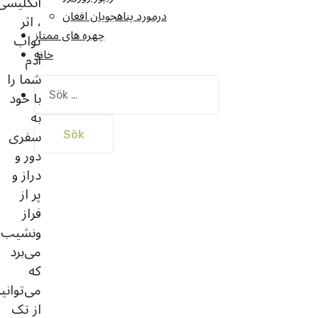
انگلیسی
درمورد پناهجويان افغان
، اثر
چهره های ممتاز
تواب
خانه
آدم
شما را
Sök
با خود
efter:
به
سفری
دور و
دراز و
پر از
فراز
ونشیب
می‌برد
که
می‌توانی
از تک