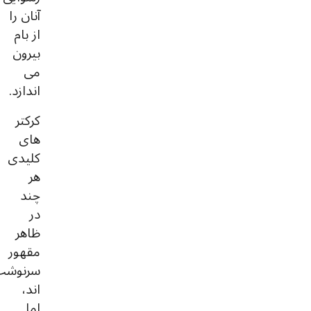
آنان را
از بام
بیرون
می
اندازد.
کرکتر
های
کلیدی
هر
چند
در
ظاهر
مقهور
سرنوشت
اند،
اما