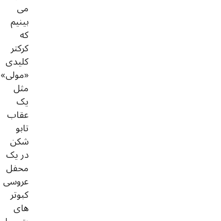
می
بینیم
که
کرکتر
کلیدی
«مولی»
مثل
یک
عقاب
تابو
شکن
در یک
محفل
عروسی
کبوتر
های