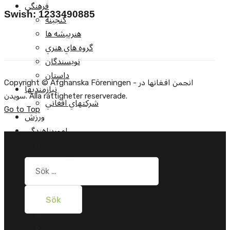
فرهنگي
Swish: 1233490885
گنجينه
هنرپيشه ها
گروه هاي هنري
نويسندگان
داستان
Copyright © Afghanska Föreningen - انجمن افغانها در
نيازمنديها
سویدن. Alla rättigheter reserverade.
شرکتهاي افغاني
Go to Top
ورزش
امورپناهندگي
وکلاي پناهجويان
تظاهرات
Sök
ملاقات ها
efter:
سيمينارها
قوانين ومقررات جديد
مقالات
راپور روزمره