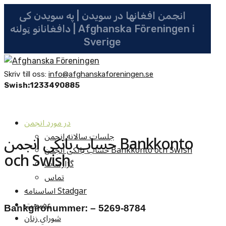
انجمن افغانها در سویدن | په سویدن کی
دافغانانو ټولنه | Afghanska Föreningen i
Sverige
Skriv till oss:
info@afghanskaforeningen.se
Swish:1233490885
در مورد انجمن
جلسات سالانه انجمن
حساب بانکی انجمن Bankkonto
حساب بانکی انجمن Bankkonto och Swish
och Swish
گزارشات
تماس
اساسنامه Stadgar
عضویت
Bankgironummer: – 5269-8784
شوراي زنان