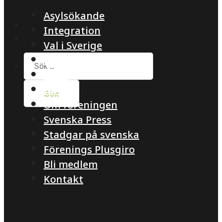
درمورد پناهجويان افغان
Asylsökande
چهره های ممتاز
Integration
خانه
Val i Sverige
Meddelande
Sök
efter:
Arkiv
Idrott
Om föreningen
Svenska Press
Stadgar på svenska
Förenings Plusgiro
Bli medlem
Kontakt