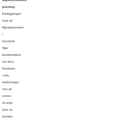
prövning
Kartläggningen
visar att
Migrationsverket
i
huvudsak
följer
bestämmelsen
och dess
förarbeten
i sina
bedömningar,
men att
verket i
ett antal
typer av
ärenden