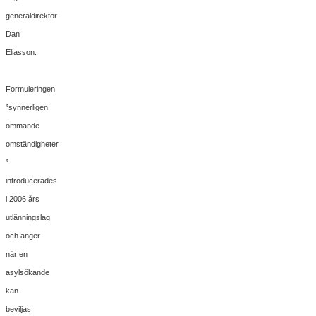
generaldirektör
Dan
Eliasson.
Formuleringen
”synnerligen
ömmande
omständigheter
”
introducerades
i 2006 års
utlänningslag
och anger
när en
asylsökande
kan
beviljas