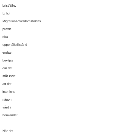
bristfällig.
Enligt
Migrationsöverdomstolens
praxis
ska
uppehållstillstånd
endast
beviljas
om det
står klart
att det
inte finns
någon
vård i
hemlandet.
När det