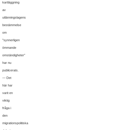
kartläggning
av
utlänningslagens
bestämmelse
om
”synnerligen
ömmande
omständigheter”
har nu
publicerats.
— Det
här har
varit en
viktig
fråga i
den
migrationspolitiska