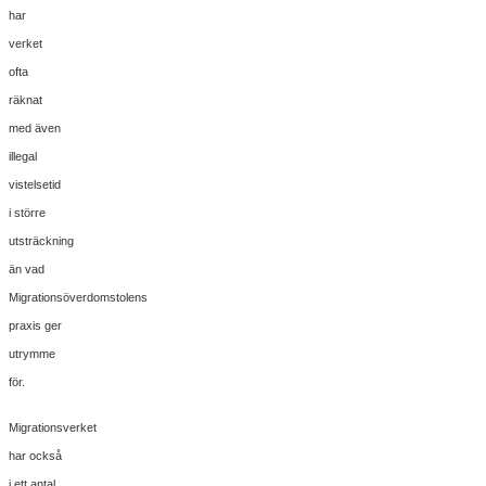
har
verket
ofta
räknat
med även
illegal
vistelsetid
i större
utsträckning
än vad
Migrationsöverdomstolens
praxis ger
utrymme
för.
Migrationsverket
har också
i ett antal