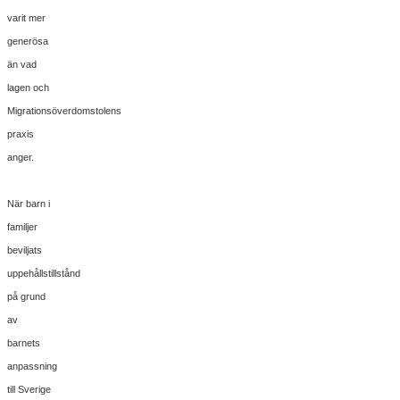
varit mer
generösa
än vad
lagen och
Migrationsöverdomstolens
praxis
anger.
När barn i
familjer
beviljats
uppehållstillstånd
på grund
av
barnets
anpassning
till Sverige