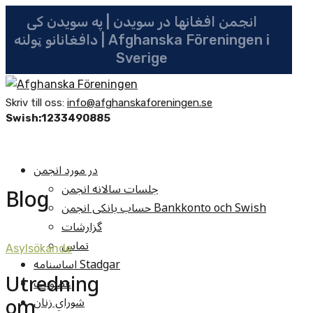
انجمن افغانها در سویدن | په سویدن کی
دافغانانو ټولنه | Afghanska Föreningen i
Sverige
Skriv till oss:
info@afghanskaforeningen.se
Swish:1233490885
در مورد انجمن
جلسات سالانه انجمن
Blog
حساب بانکی انجمن Bankkonto och Swish
گزارشات
تماس
Asylsökande
اساسنامه Stadgar
Utredning
عضویت
om
شوراي زنان