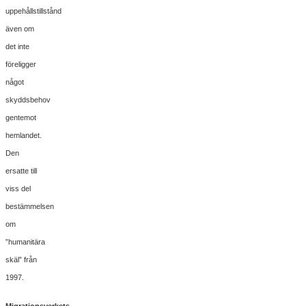
uppehållstillstånd
även om
det inte
föreligger
något
skyddsbehov
gentemot
hemlandet.
Den
ersatte till
viss del
bestämmelsen
om
”humanitära
skäl” från
1997.
Migrationsverkets