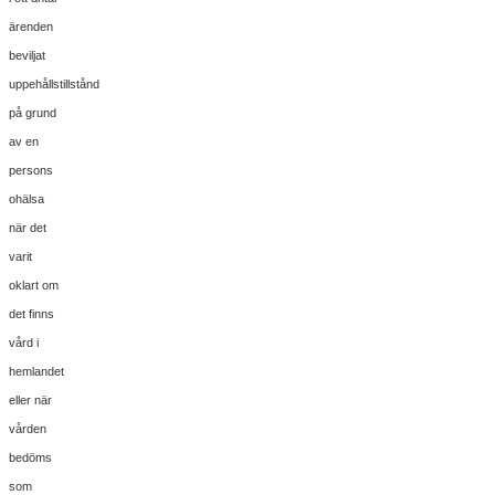
ärenden
beviljat
uppehållstillstånd
på grund
av en
persons
ohälsa
när det
varit
oklart om
det finns
vård i
hemlandet
eller när
vården
bedöms
som