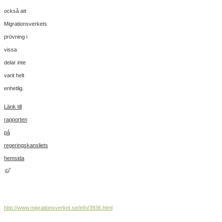
också att
Migrationsverkets
prövning i
vissa
delar inte
varit helt
enhetlig.
Länk till
rapporten
på
regeringskansliets
hemsida
http://www.migrationsverket.se/info/3936.html