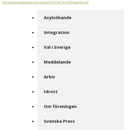
http://www.regeringen.se/content/1/c6/16/74/10/365aa818.pdf
Asylsökande
Integration
Val i Sverige
Meddelande
Arkiv
Idrott
Om föreningen
Svenska Press