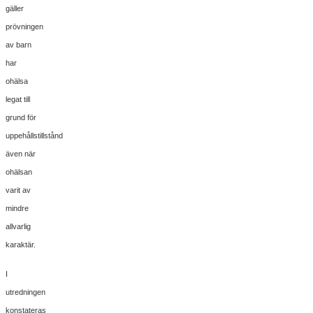
gäller
prövningen
av barn
har
ohälsa
legat till
grund för
uppehållstillstånd
även när
ohälsan
varit av
mindre
allvarlig
karaktär.
I
utredningen
konstateras