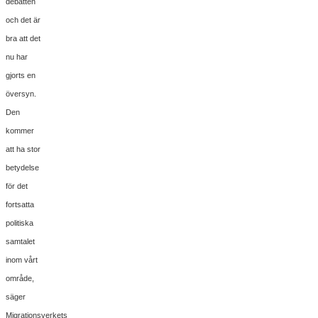
debatten
och det är
bra att det
nu har
gjorts en
översyn.
Den
kommer
att ha stor
betydelse
för det
fortsatta
politiska
samtalet
inom vårt
område,
säger
Migrationsverkets