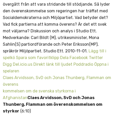
övergått från att vara stridande till stödjande. Så lyder
den överenskommelse som regeringen har träffat med
Socialdemokraterna och Miljöpartiet. Vad betyder det?
Vad fick partierna att komma överens? Är det ett svek
mot väljarna? Diskussion och analys i Studio Ett.
Medverkande: Carl Bildt (M), utrikesminister, Mona
Sahlin(S) partiordförande och Peter Eriksson(MP),
språkrör Miljöpartiet. Studio Ett. 2010-11-01.
Lägg till i
spelkö
Spara som favoritklipp
Dela
Facebook
Twitter
Digg
Del.icio.us
Direkt länk till ljudet
Poddradio
Öppna i
spelaren
Claes Arvidsson, SvD och Jonas Thunberg, Flamman om
överens
kommelsen om de svenska styrkorna i
Afghanistan
Claes Arvidsson, SvD och Jonas
Thunberg, Flamman om överenskommelsen om
styrkor
(6:10)