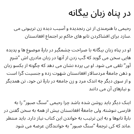
در پناه زبان بیگانه
رحیمی با هنرمندی از تن رنجدیده و آسیب دیده زن تریبونی می
سازد برای افشاکردن تابو های حاکم بر اجتماع افغانستان.
او در پناه زبان بیگانه با صراحت چشمگیر در بارۀ موضوع ها و پدیده
هایی سخن می گوید که گپ زدن از آنها در زبان مادری اش ”شرم
آور” تلقی می شود. او بی پرده نشان می دهد که چگونه از یکسو زبان
و ذهن جامعۀ مردسالار افغانستان شهوت زده و جنسیت گرا است
و از سوی دیگر چه اندک مرد و زن جامعه در بارۀ تن خود، تن همدیگر
و نیازهای آن می دانند.
اینک دیگر باید روشن شده باشد چرا رحیمی ”سنگ صبور” را به
فارسی ننوشته. ولی جامعۀ افغانستان بیش از همه به سخن گفتن در
بارۀ تابوها و به این ترتیب به خواندن این کتاب نیاز دارد. باید منتظر
ماند که کی ترجمۀ ”سنگ صبور” به خوانندگان عرضه می شود.