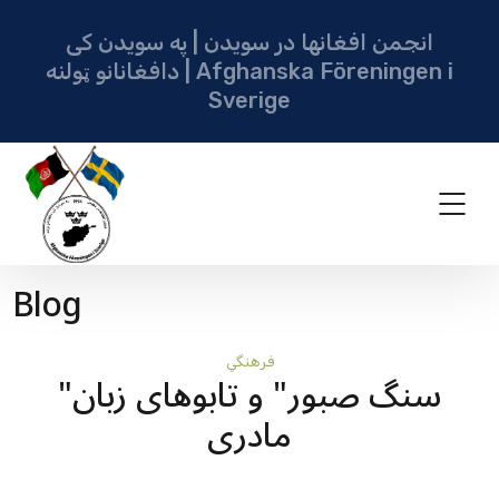
انجمن افغانها در سویدن | په سویدن کی
دافغانانو ټولنه | Afghanska Föreningen i
Sverige
Blog
فرهنگي
"سنگ صبور" و تابوهای زبان
مادری