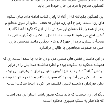
گفتگوی صریح با مرد بی جان خودرا می یابد.
این گفتگوی یکجانبه که از آغاز تا پایان کتاب ادامه دارد بیان شکوه
های زن است: ازدواج اجباری، تجاوز به عنف، تجاوز از سوی محارم و
بدتر از همه رابطۀ خفقان آور مردش با او. این گفتگوها فقط گاه به
گاهی قطع می شود تا نویسنده با داخل ساختن بازیگران جانبی به
صحنۀ داستان، پرده از چهرۀ تابو های دیگری مانند همجنس بازی
حتی در صفوف مجاهدین یا طالبان براندازد.
در این داستان نقش های سنتی مرد و زن جا به جا شده است. زن که
همیشه محکوم به سکوت بوده و اجازه نداشته صدایش را در برابر
مردش ”بلند” کند و باید تنها گوش شنوایی برای شوهرش می بود،
اینجا به سخن می آید. و مرد که همواره متکلم وحده در خانواده بوده و
برای فرزندان و همسر تعیین تکلیف می کرده، اینجا ساکت است.
دیگر این زن نیست که باید سنگ صبور باشد، اینبار این مرد است
که بالاجبار به سنگِ صبوری محکوم است.