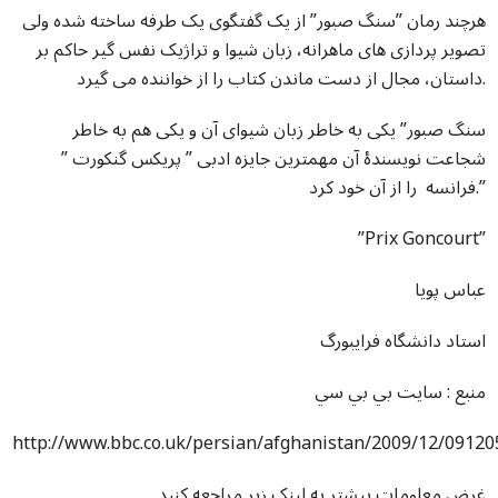
هرچند رمان ”سنگ صبور” از یک گفتگوی یک طرفه ساخته شده ولی
تصویر پردازی های ماهرانه، زبان شیوا و تراژیک نفس گیر حاکم بر
داستان، مجال از دست ماندن کتاب را از خواننده می گیرد.
سنگ صبور” یکی به خاطر زبان شیوای آن و یکی هم به خاطر
شجاعت نویسندۀ آن مهمترین جایزه ادبی ” پريکس گنکورت ”
فرانسه را از آن خود کرد.”
”Prix Goncourt”
عباس پویا
استاد دانشگاه فرایبورگ
منبع : سايت بي بي سي
http://www.bbc.co.uk/persian/afghanistan/2009/12/0912
غرض معلومات بيشتر به لينک زير مراجعه کنيد