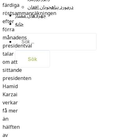
färdiga
درمورد پناهجويان افغان
röstsammanräkningen
چهره های ممتاز
efter
خانه
förra
månadens
Sök
efter:
presidentval
talar
om att
sittande
presidenten
Hamid
Karzai
verkar
få mer
än
hälften
av