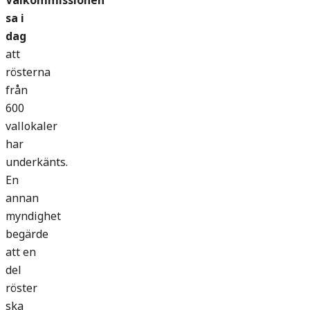
Valkommissionen
sa i
dag
att
rösterna
från
600
vallokaler
har
underkänts.
En
annan
myndighet
begärde
att en
del
röster
ska