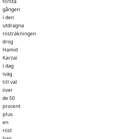
första
gången
i den
utdragna
rösträkningen
drog
Hamid
Karzai
i dag
iväg
till väl
över
de 50
procent
plus
en
röst
han