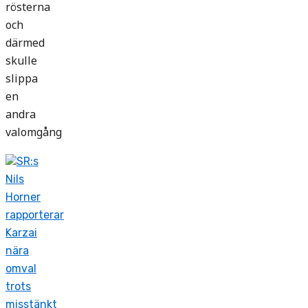
rösterna
och
därmed
skulle
slippa
en
andra
valomgång
SR:s
Nils
Horner
rapporterar
Karzai
nära
omval
trots
misstänkt