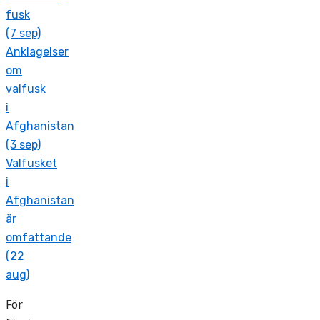
fusk
(7 sep)
Anklagelser
om
valfusk
i
Afghanistan
(3 sep)
Valfusket
i
Afghanistan
är
omfattande
(22
aug)
För