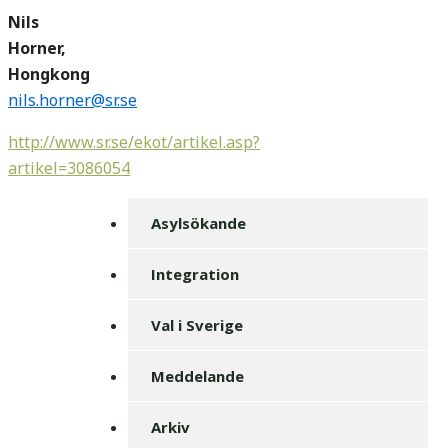
Nils
Horner,
Hongkong
nils.horner@sr.se
http://www.sr.se/ekot/artikel.asp?
artikel=3086054
Asylsökande
Integration
Val i Sverige
Meddelande
Arkiv