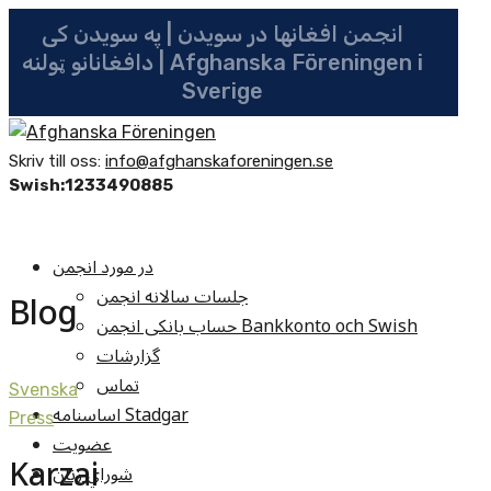
انجمن افغانها در سویدن | په سویدن کی
دافغانانو ټولنه | Afghanska Föreningen i
Sverige
Skriv till oss:
info@afghanskaforeningen.se
Swish:1233490885
در مورد انجمن
جلسات سالانه انجمن
Blog
حساب بانکی انجمن Bankkonto och Swish
گزارشات
تماس
Svenska
اساسنامه Stadgar
Press
عضویت
Karzai
شوراي زنان