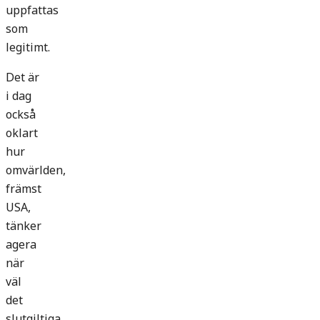
uppfattas
som
legitimt.
Det är
i dag
också
oklart
hur
omvärlden,
främst
USA,
tänker
agera
när
väl
det
slutgiltiga