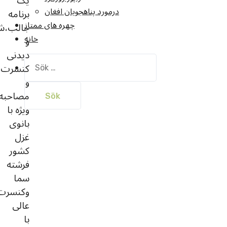
یک
درمورد پناهجويان افغان
برنامه
چهره های ممتاز
جالب،ش
خانه
و
دیدنی
Sök
کنسرت
efter:
و
مصاحبه
ویژه با
بانوی
غزل
کشور
فرشته
سما
وکنسرت
عالی
با