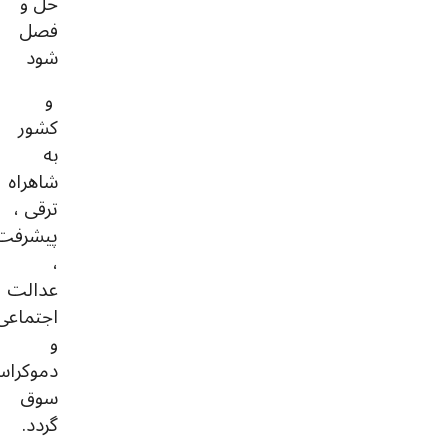
حل و
فصل
شود
و
کشور
به
شاهراه
ترقی ،
پیشرفت
،
عدالت
اجتماعی
و
دموکراس
سوق
گردد.