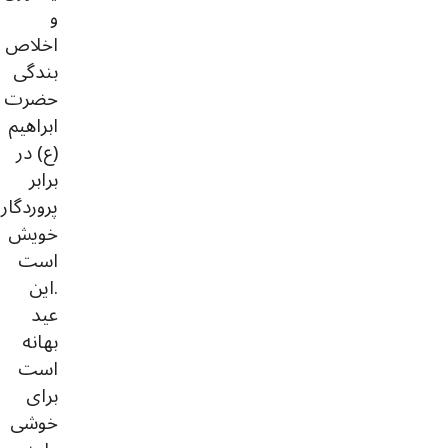
و
اخلاص
بندگی
حضرت
ابراهیم
(ع) در
برابر
پروردگار
خویش
است
.این
عید
بهانه
است
برای
خوشی