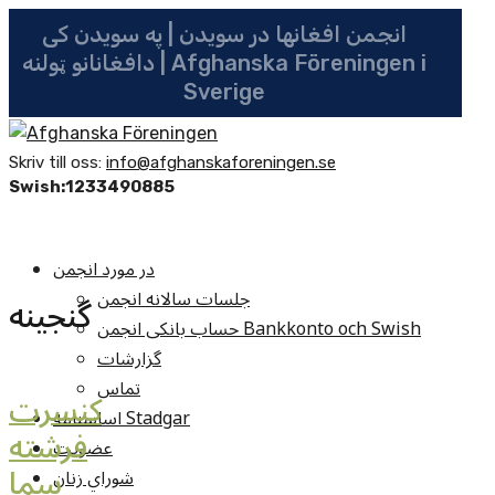
انجمن افغانها در سویدن | په سویدن کی
دافغانانو ټولنه | Afghanska Föreningen i
Sverige
Skriv till oss:
info@afghanskaforeningen.se
Swish:1233490885
در مورد انجمن
جلسات سالانه انجمن
گنجينه
حساب بانکی انجمن Bankkonto och Swish
گزارشات
تماس
کنسرت
اساسنامه Stadgar
فرشته
عضویت
سما
شوراي زنان