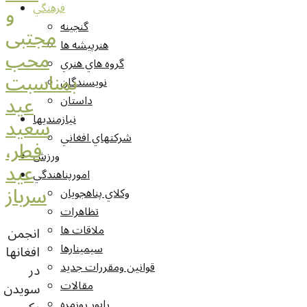
و
فرهنگي
گنجينه
مجتبی
هنرپيشه ها
محب
گروه هاي هنري
بمناسبت
نويسندگان
عید
داستان
نيازمنديها
سعید
شرکتهاي افغاني
فطر،
ورزش
عید
امورپناهندگي
سرباز
وکلاي پناهجويان
تظاهرات
ملاقات ها
انجمن
سيمينارها
افغانها
قوانين ومقررات جديد
در
مقالات
سویدن
راپور روزمره