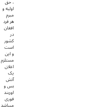
، حق
اولیه و
مبرم
هر فرد
افغان
در
کشور
است
و این
مستلزم
اعلان
یک
آتش
بس و
اوربند
فوری
میباشد