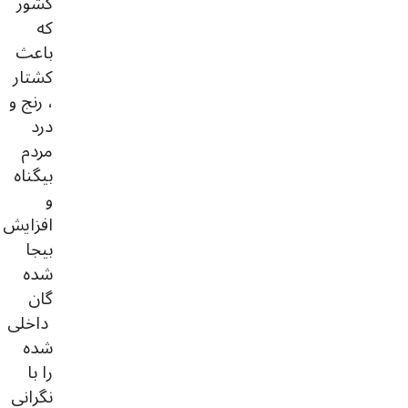
کشور
که
باعث
کشتار
، رنج و
درد
مردم
بیگناه
و
افزایش
بیجا
شده
گان
داخلی
شده
را با
نگرانی