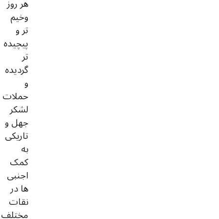
هر روز
وخیم
تر و
پیچیده
تر
گردیده
و
حملات
لشکر
جهل و
تاریکی
به
کمک
اجنبی
ها در
نقات
مختلف