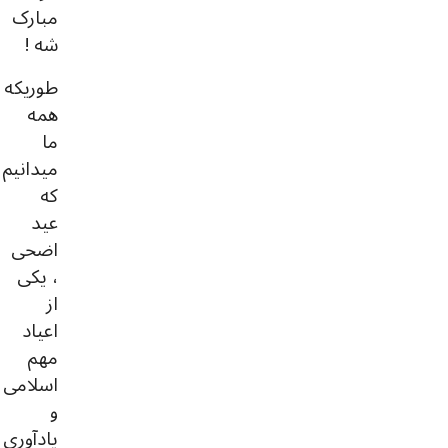
مبارک
شه !
طوریکه
همه
ما
میدانیم
که
عید
اضحی
، یکی
از
اعیاد
مهم
اسلامی
و
یادآوری