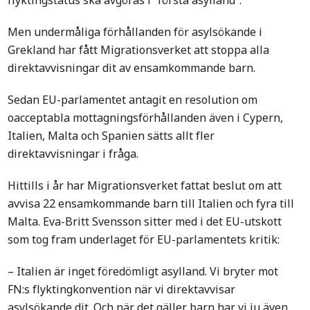
flyktingstatus ska avgöras i ”första asylland”.
Men undermåliga förhållanden för asylsökande i
Grekland har fått Migrationsverket att stoppa alla
direktavvisningar dit av ensamkommande barn.
Sedan EU-parlamentet antagit en resolution om
oacceptabla mottagningsförhållanden även i Cypern,
Italien, Malta och Spanien sätts allt fler
direktavvisningar i fråga.
Hittills i år har Migrationsverket fattat beslut om att
avvisa 22 ensamkommande barn till Italien och fyra till
Malta. Eva-Britt Svensson sitter med i det EU-utskott
som tog fram underlaget för EU-parlamentets kritik:
– Italien är inget föredömligt asylland. Vi bryter mot
FN:s flyktingkonvention när vi direktavvisar
asylsökande dit. Och när det gäller barn har vi ju även