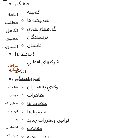
فرهنگي
گنجينه
ادامه
هنرپيشه ها
مطلب
گروه هاي هنري
تکامل
نويسندگان
معنوی
داستان
انسان…
نيازمنديها
ا
شرکتهاي افغاني
مراحل
ورزش
ایمان
امورپناهندگي
هر چند
وکلاي پناهجويان
شاید به
تظاهرات
ذهنتان
ملاقات ها
خطور کند
سيمينارها
این همه
قوانين ومقررات جديد
هم
مقالات
اشخاصی
راپور روزمره
داریم که