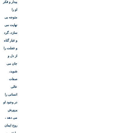
بیدار و فکر
او را
متوجه بى
نهایت مى
سازد، گرد
و غبار گناه
و غفلت را
از دل و
جان مى
شوید،
صفات
عالى
انسانى را
در وجود او
پرورش
مى دهد ،
روح ایمان