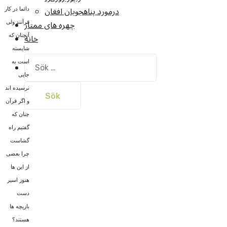
درمورد پناهجويان افغان
دائما در کار
چهره های ممتاز
قرآنند ولی
خانه
آنچنان که
شایسته
Sök
است به
efter:
جایی
نرسیده اند
و اگر قرآن
چنان که
گفتیم راه
گشاست
چرا بعضی
از این ها
هنوز اسیر
دست
بازیچه ها
هستند؟