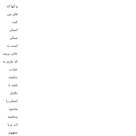
و آنها که
فکر مى
کنند،
انسان
ممکن
است به
جائى برسد
که نیازى به
عبادت
نداشته
باشد یا
تکامل
انسان را
محدود
پنداشته
اند، و یا
مفهوم