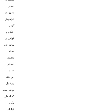
انسان
مفهومش
فراموش
کردن
احکام و
قوانین و
نتیجه اش
فساد
مجتمع
انسانى
است .ا
این نکته
نیز قابل
توجه است
که اعمال
نیک و
عبادات