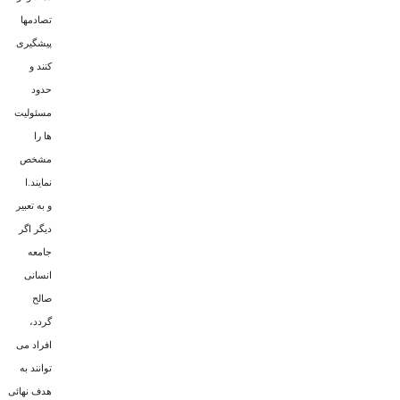
تصادمها
پیشگیرى
کنند و
حدود
مسئولیت
ها را
مشخص
نمایند.ا
و به تعبیر
دیگر اگر
جامعه
انسانى
صالح
گردد،
افراد مى
توانند به
هدف نهائى