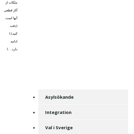
ملکات از
آثار قطعى
آنها است
(دقت
کنید).ا
ادامه
دارد….ا
Asylsökande
Integration
Val i Sverige