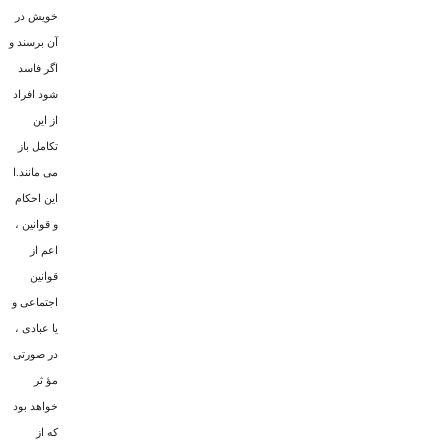
خویش در
آن برسند و
اگر فاسد
شود افراد
از این
تکامل باز
مى مانند.ا
این احکام
و قوانین ،
اعم از
قوانین
اجتماعى و
یا عبادى ،
در صورتى
مؤ ثر
خواهد بود
که از