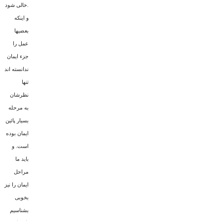
خالى شود.
و اینکه
بعضیها
عمل را
جزء ایمان
ندانسته اند
تنها
نظرشان
به مرحله
بسیار پائین
ایمان بوده
است. و
باید ما
مراحل
ایمان را نیز
بخوبی
بشناسیم