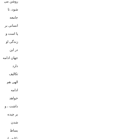
روشن مى
شود، تا
جامعه
انسانى بر
پا است و
زندگى او
در این
جهان ادامه
دارد
تکالیف
الهى هم
ادامه
خواهد
داشت ، و
بر چیده
شدن
بساط
تکلیف از