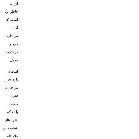
این به
خاطر این
است، که
ایمان
مراحلى
دارد و
درجاتى ،
ممکن
است در
پاره اى از
مراحل به
قدرى
ضعیف
باشد که
جلوه هاى
عملى قابل
ملاحظه