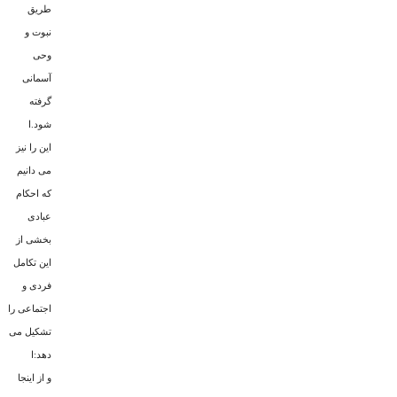
طریق
نبوت و
وحى
آسمانى
گرفته
شود.ا
این را نیز
مى دانیم
که احکام
عبادى
بخشى از
این تکامل
فردى و
اجتماعى را
تشکیل مى
دهد:ا
و از اینجا