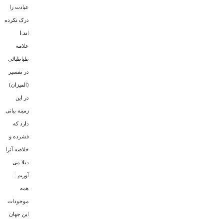
عبادت را
درک نکرده
اند.ا
علامه
طباطبائى
در تفسیر
(المیزان)
در این
زمینه بیانى
دارد که
فشرده و
خلاصه آنرا
ذیلا مى
آوریم :
همه
موجودات
این جهان