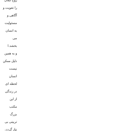
روح ایمان
را تقویت و
آگاهى و
مسئولیت
به انسان
مى
بخشد.ا
و به همین
دلیل ممکن
نیست
انسان
لحظه اى
در زندگى
از این
مکتب
بزرگ
تربیتى بى
نیاز گردد،