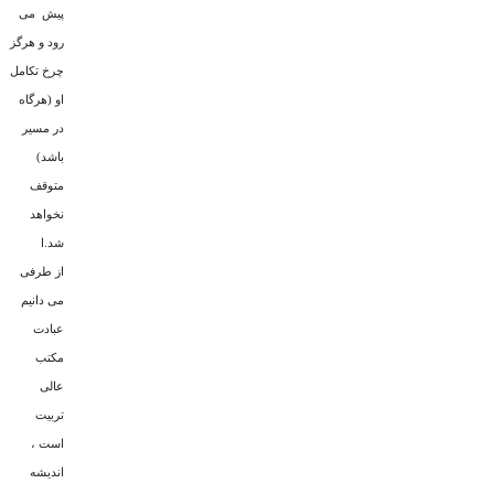
پیش ‍ مى
رود و هرگز
چرخ تکامل
او (هرگاه
در مسیر
باشد)
متوقف
نخواهد
شد.ا
از طرفى
مى دانیم
عبادت
مکتب
عالى
تربیت
است ،
اندیشه