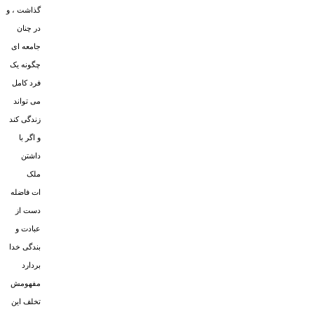
گذاشت ، و
در چنان
جامعه اى
چگونه یک
فرد کامل
مى تواند
زندگى کند
و اگر با
داشتن
ملک
ات فاضله
دست از
عبادت و
بندگى خدا
بردارد
مفهومش
تخلف این