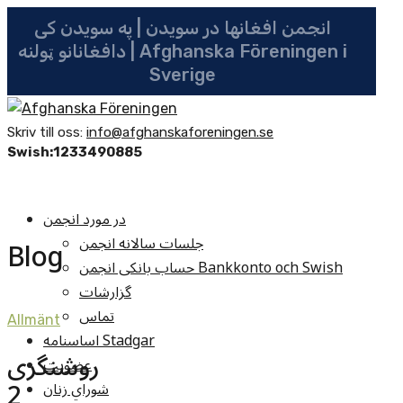
انجمن افغانها در سویدن | په سویدن کی
دافغانانو ټولنه | Afghanska Föreningen i
Sverige
Skriv till oss:
info@afghanskaforeningen.se
Swish:1233490885
در مورد انجمن
جلسات سالانه انجمن
Blog
حساب بانکی انجمن Bankkonto och Swish
گزارشات
تماس
Allmänt
اساسنامه Stadgar
روشنگری
عضویت
2
شوراي زنان