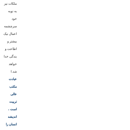
ملکات نیز
به نوبه
خود
سرچشمه
اعمال نیک
بیشتر و
اطاعت و
بندگى خدا
خواهد
شد.ا
عبادت
مکتب
عالى
تربیت
است ،
اندیشه
انسان را