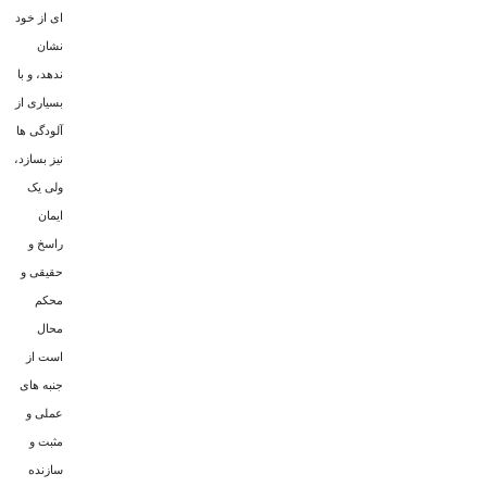
اى از خود
نشان
ندهد، و با
بسیارى از
آلودگی ها
نیز بسازد،
ولى یک
ایمان
راسخ و
حقیقى و
محکم
محال
است از
جنبه هاى
عملى و
مثبت و
سازنده