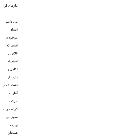
نیازهای او.ا
مى دانیم
انسان
موجودى
است که
بالاترین
استعداد
تکامل را
دارد، از
نقطه عدم
آغاز به
حرکت
کرده ، و به
سوى بى
نهایت
همچنان