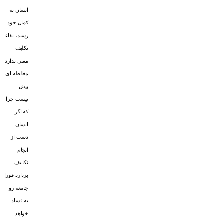
انسان به
کمال خود
رسید، بقاء
تکلیف
معنى ندارد
مغالطه اى
بیش
نیست چرا
که اگر
انسان
دست از
انجام
تکالیف
بردارد فورا
جامعه رو
به فساد
خواهد