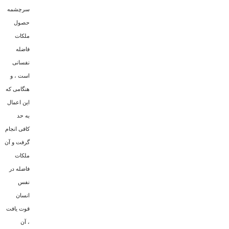
سرچشمه
حصول
ملکات
فاضله
نفسانى
است ، و
هنگامى که
این اعمال
به حد
کافى انجام
گرفت و آن
ملکات
فاضله در
نفس
انسان
قوت یافت
، آن