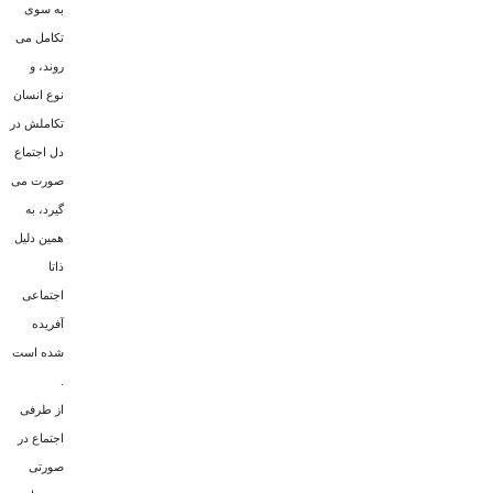
به سوى
تکامل مى
روند، و
نوع انسان
تکاملش در
دل اجتماع
صورت مى
گیرد، به
همین دلیل
ذاتا
اجتماعى
آفریده
شده است
.
از طرفى
اجتماع در
صورتى