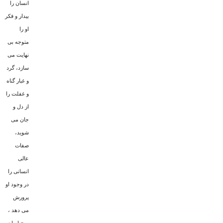
انسان را
بیدار و فکر
او را
متوجه بى
نهایت مى
سازد، گرد
و غبار گناه
و غفلت را
از دل و
جان مى
شوید،
صفات
عالى
انسانى را
در وجود او
پرورش
مى دهد ،