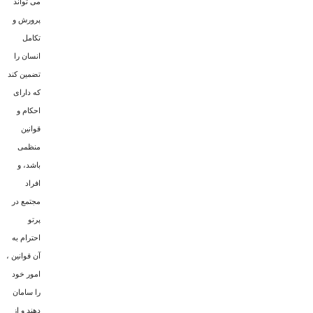
مى تواند
پرورش و
تکامل
انسان را
تضمین کند
که داراى
احکام و
قوانین
منظمى
باشد، و
افراد
مجتمع در
پرتو
احترام به
آن قوانین ،
امور خود
را سامان
دهند و از