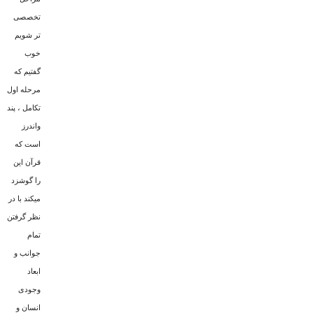
تخصصی
تر شویم
خوب
گفتیم که
مرحله اول
تکامل ، پند
واندرز
است که
قرآن این
را گوشزد
میکند با در
نظر گرفتن
تمام
جوانب و
ابعاد
وجودی
انسان و