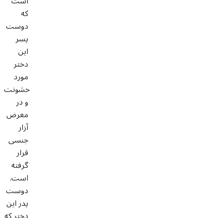
است
که
دوست
پسر
این
دختر
مورد
خشونت
و در
معرض
آزار
جنسی
قرار
گرفته
است.
دوست
پدر این
دختر که