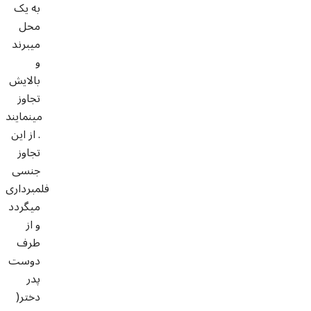
به یک
محل
میبرند
و
بالایش
تجاوز
مینمایند
. از این
تجاوز
جنسی
فلمبرداری
میگردد
و از
طرف
دوست
پدر
دختر(