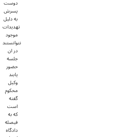
دوست
پسرش
به دلیل
تهدیدات
موجود
نتوانستند
در ان
جلسه
حضور
یابند
وکیل
محکوم
گفته
است
که به
فیصله
دادگاه