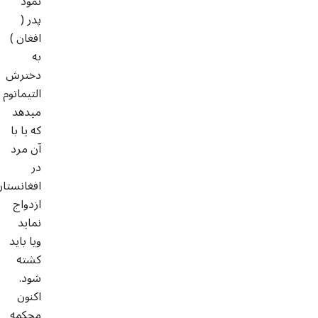
نمود
پدر (
افغان )
به
دخترش
التیماتوم
میدهد
که یا با
آن مرد
در
افغانستان
ازدواج
نماید
ویا باید
کشته
شود.
اکنون
محکمه