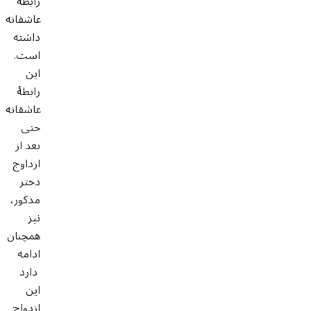
رابطۀ
عاشقانه
داشته
است.
این
رابطۀ
عاشقانه
حتی
بعد از
ازداوج
دختر
مذکور،
نیز
همچنان
ادامه
دارد
این
ازدواج