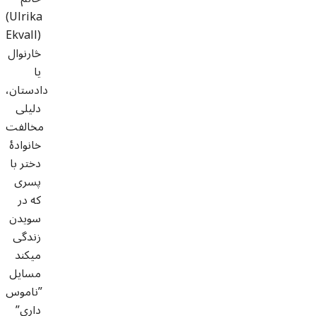
(Ulrika
Ekvall)
څارنوال
یا
دادستان،
دلیلی
مخالفت
خانوادۀ
دختر با
پسری
که در
سویدن
زندگی
میکند
مسایل
”ناموس
داری”