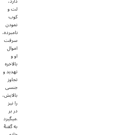
دارد،
لت و
کوب
نمودن
نامبرده،
سرقت
اموال
او و
بالاخره
تهدید و
تجاوز
جنسی
بالایش،
را نیز
در بر
میگیرد.
به گفتۀ
خانم