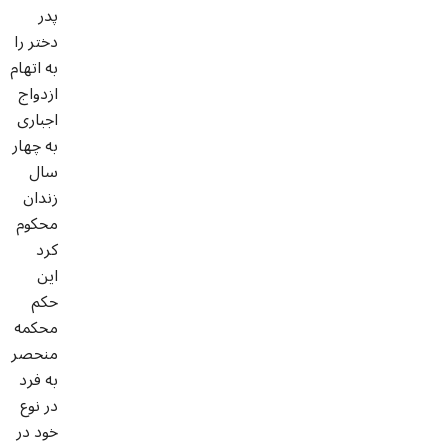
پدر
دختر را
به اتهام
ازدواج
اجباری
به چهار
سال
زندان
محکوم
کرد
این
حکم
محکمه
منحصر
به فرد
در نوع
خود در