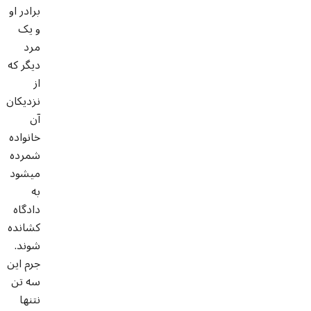
برادر او
و یک
مرد
دیگر که
از
نزدیکان
آن
خانواده
شمرده
میشود
به
دادگاه
کشانده
شوند.
جرم این
سه تن
نتنها