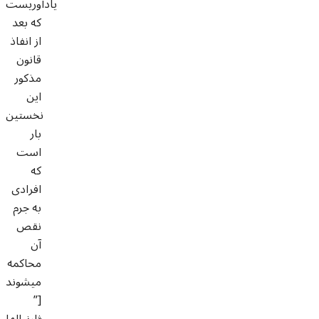
یادآوریست
که بعد
از انفاذ
قانون
مذکور
این
نخستین
بار
است
که
افرادی
به جرم
نقص
آن
محاکمه
میشوند
”]
څارنوالها