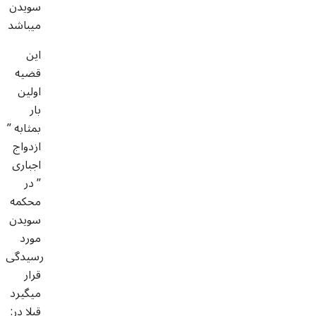
سویدن
میباشد
این
قضیه
اولین
بار
بمثابه ”
ازدواج
اجباری
” در
محکمه
سویدن
مورد
رسیدگی
قرار
میگیرد
:قبلا در