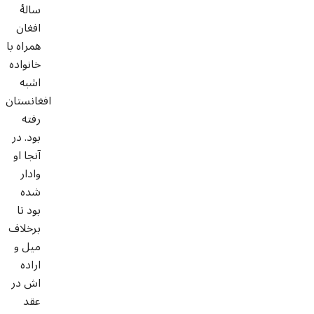
سالۀ
افغان
همراه با
خانواده
اشبه
افغانستان
رفته
بود. در
آنجا او
وادار
شده
بود تا
برخلاف
میل و
اراده
اش در
عقد