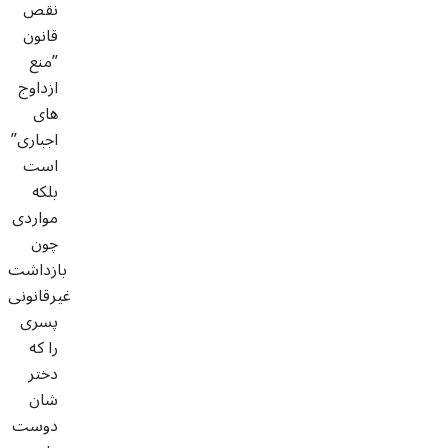
نقص
قانون
”منع
ازداوج
های
اجباری”
است
بلکه
مواردی
چون
بازداشت
غیرقانونی
پسری
را که
دختر
شان
دوست