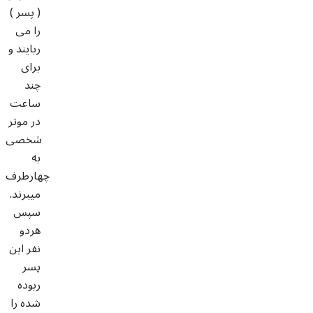
( پسر )
را می
ربایند و
برای
چند
ساعت
در موتر
شخصی
به
چهارطرف
میبرند.
سپس
هردو
نفر این
پسر
ربوده
شده را