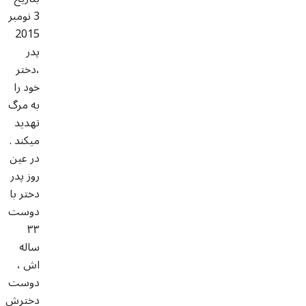
3 نومبر
2015
پدر
،‌دختر
خود را
به مرگ
تهدید
میکند .
در عین
روز پدر
دختر با
دوست
۳۳
ساله
اش ،
دوست
دخترش