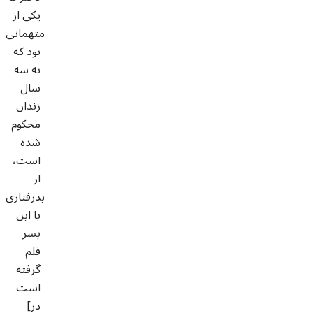
یکی از
متهمانی
بود که
به سه
سال
زندان
محکوم
شده
است،
از
بدرفتاری
با این
پسر
فلم
گرفته
است
[در