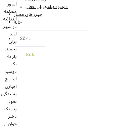
امروز
درمورد پناهجويان افغان
محکمه
چهره های ممتاز
ابتدائیه
خانه
در شهر
لوند
Sök
برای
efter:
نخستین
بار به
یک
دوسیه
ازدواج
اجباری
رسیدگی
نمود.
پدر یک
دختر
جوان از