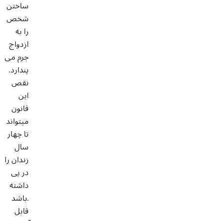
ساختن
شخص
را به
ازدواج
جرم می
پندارد.
نقص
این
قانون
میتواند
تا چهار
سال
زندان را
در پی
داشته
باشد.
قابل