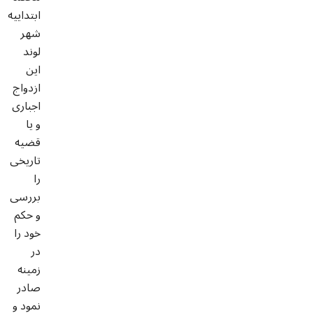
ابتداییه
شهر
لوند
این
ازدواج
اجباری
و یا
قضیه
تاریخی
را
بررسی
و حکم
خود را
در
زمینه
صادر
نمود و