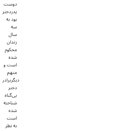
دوست
پدردختر
بود به
سه
سال
زندان
محکوم
شده
است و
متهم
دیگربرادر
دختر
بی‌گناه
شناخته
شده
است
به نظر