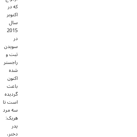
که در
اکتوبر
سال
2015
در
سویدن
ثبت و
راجستر
شده
اکنون
باعث
گردیده
است تا
سه مرد
هریک:
پدر
دختر،