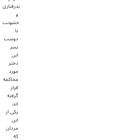
بدرفتاری
و
خشونت
با
دوست
پسر
این
دختر
مورد
محاکمه
قرار
گرفته
اند.
یکی از
این
مردان
که