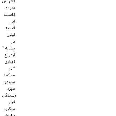
اعتراض
نموده
است.]
این
قضیه
اولین
بار
بمثابه ”
ازدواج
اجباری
” در
محکمه
سویدن
مورد
رسیدگی
قرار
میگیرد
بتاریخ