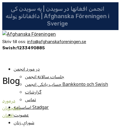
انجمن افغانها در سویدن | په سویدن کی
دافغانانو ټولنه | Afghanska Föreningen i
Sverige
Skriv till oss:
info@afghanskaforeningen.se
Swish:1233490885
در مورد انجمن
جلسات سالانه انجمن
Blog
حساب بانکی انجمن Bankkonto och Swish
گزارشات
تماس
درمورد
اساسنامه Stadgar
پناهجويان
عضویت
افغان
شوراي زنان