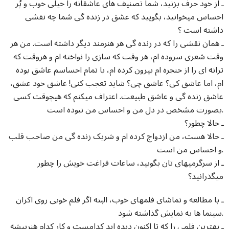
ـ از خود حرف بزنید، شما تصنیف های عاشقانه را خیلی خوب و پُر
احساس میخوانید، بگویید که عشق در زنده گی شما چه نقشی
داشته است ؟
ـ همان نقشی را که در زنده گی هر هنرمند دیگر داشته است. من هر
وقت شعری سروده ام، هر وقت که سازی را نواخته ام و هروقت که
ترانه ای را از حنجره ام بیرون کرده ام، با تمام احساسم عاشق بوده
ام، اما عاشق کی؟ عاشق چی؟ شاید تعجب کنی! عاشق خود عشق،
عاشق زنده گی و عاشق طبیعت. اعتراف میکنم که هیچوقت کسی
بصورت مشخص در دل من و احساس من نبوده است.
ـ حالا چطور؟
ـ حالا هست، من ازدواج کرده ام و شریک زنده گی من صاحب قلب
و احساس من است.
ـ از سرگرمیهای تان بگویید، ساعات فراغت خویش را چطور
میگذرانید؟
ـ با مطالعه و تماشای فلمهای خوب، البته اگر فلم خوبی روی اکران
سینما ها به نمایش گذاشته شود.
ـ بهترین فلمی را که تا اکنون دیده اید کدامست و کار کدام هنرپیشه