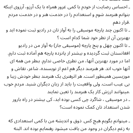
ـ احساس رضایت از خودم با کمی غرور همراه با یک آرزو، آرزوی اینکه
بتوانم هنرمند شوم و استعدادم را در خدمت هنر و در خدمت مردم
قرار دهم.
ـ تا اکنون چند پارچه موسیقی را به آواز تان در رادیو ثبت نموده اید و
بهترین آن از نظر خود شما کدام است ؟
ـ تا اکنون چهل و پنج پارچه (موسیقی جاز) به آواز من در رادیو
افغانستان ثبت گردیده و بیشتر از پانزده پارچه هم آماده ثبت دارم.
اما در مورد بهترین آنها، من نظری خاصی ندارم. بنظر من همه ای
آنها خوب اند. هر هنرمند دیگر هم اعم از نویسنده، شاعر، نقاش و
موزیسین همینطور است. هر اثرهنری یک هنرمند بنظر خودش زیبا و
بی عیب است. ولی واقعیت را باید از زبان دیگران شنید. مردم خوب
میتوانند ارزش کار یک هنرمند را تعین نمایند.
ـ در موسیقی ، شاگرد چی کسی بوده اید، کی بیشتر در راه بارور
شدن استعداد تان کمک نموده است؟
ـ میتوانم بگویم هیچ کس. ذوق و اندیشه من با کمی استعدادی که
به زغم دیگران در وجود من یافت میشود رهنمایم بوده اند. البته