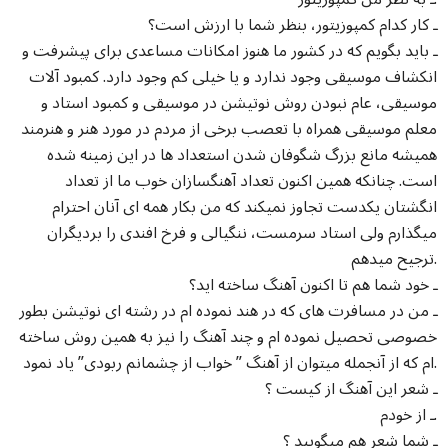
ـ کار کدام کمپوزیتور، بنظر شما با ارزش است؟
ـ باید بگویم که در کشور ما هنوز امکانات مساعدی برای پیشرفت و
انکشاف موسیقی وجود ندارد و یا خیلی کم وجود دارد. کمبود آلات
موسیقی، عام نبودن روش نوتیشن در موسیقی و کمبود استاد و
معلم موسیقی همراه با تعصب برخی از مردم در مورد هنر و هنرمند
همیشه مانع بزرگ شگوفان شدن استعداد ها در این زمینه شده
است. چنانکه همین اکنون تعداد آهنگسازان خوب ما از تعداد
انگشتان یکدست تجاوز نمیکند که من بکار همه ای آنان احترام
میگذارم ولی استاد سرمست، ننگیالی و فرخ افندی را بردیگران
ترجیح میدهم.
ـ خود شما هم تا اکنون آهنگ ساخته اید؟
ـ من در مسافرت های که در هند نموده ام در رشته ای نوتیشن بطور
خصوصی تحصیل نموده ام و چند آهنگ را نیز به همین روش ساخته
ام که از آنجمله میتوان از آهنگ ” خواب از چشمانم ربودی” یاد نمود.
ـ شعر این آهنگ از کیست ؟
ـ از خودم.
ـ شما شعر هم میگویید ؟