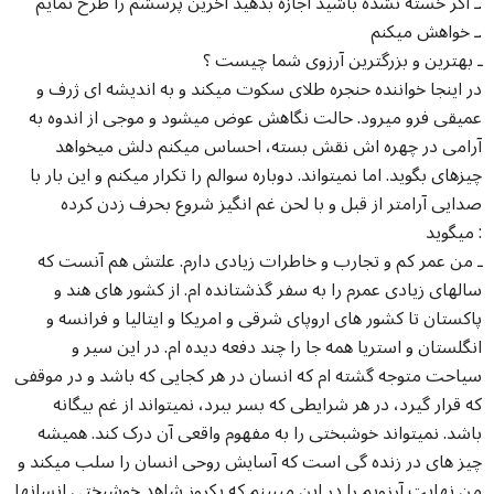
ـ اگر خسته نشده باشید اجازه بدهید آخرین پرسشم را طرح نمایم.
ـ خواهش میکنم.
ـ بهترین و بزرگترین آرزوی شما چیست ؟
در اینجا خواننده حنجره طلای سکوت میکند و به اندیشه ای ژرف و
عمیقی فرو میرود. حالت نگاهش عوض میشود و موجی از اندوه به
آرامی در چهره اش نقش بسته، احساس میکنم دلش میخواهد
چیزهای بگوید. اما نمیتواند. دوباره سوالم را تکرار میکنم و این بار با
صدایی آرامتر از قبل و با لحن غم انگیز شروع بحرف زدن کرده
میگوید :
ـ من عمر کم و تجارب و خاطرات زیادی دارم. علتش هم آنست که
سالهای زیادی عمرم را به سفر گذشتانده ام. از کشور های هند و
پاکستان تا کشور های اروپای شرقی و امریکا و ایتالیا و فرانسه و
انگلستان و استریا همه جا را چند دفعه دیده ام. در این سیر و
سیاحت متوجه گشته ام که انسان در هر کجایی که باشد و در موقفی
که قرار گیرد، در هر شرایطی که بسر ببرد، نمیتواند از غم بیگانه
باشد. نمیتواند خوشبختی را به مفهوم واقعی آن درک کند. همیشه
چیز های در زنده گی است که آسایش روحی انسان را سلب میکند و
من نهایت آرزویم را در این میبینم که یکروز شاهد خوشبختی انسانها