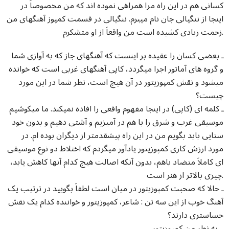
کسانی هم در این راه مرا همراهی نموده اند که من مخصوصاَ در
اینجا از ننگیالی جان نام میبرم. ننگیالی در قسمت کمپوز آهنگهای من
زحمت زیادی کشیده است من واقعاَ از او متشکرم.
ـ بعضی کسان را عقیده بر اینست که آهنگهای جاز که به آوازی شما
و گروه های آماتور اجرا میگردد، کاپی آهنگهای غربی است که خوانده
میشود و نقش کمپوزیتور در آن هیچ است، نظر شما در این مورد
چیست؟
ـ کلمه ای (کاپی) در اینجا مفهوم واقعی را افاده نمیکند. ما میکوشیم
موسیقی غرب و شرق را با هم در آمیزیم و آشتی دهیم و بدون خود
ستایی باید بگویم من در این راه پیشقدمتر از دیگران بوده ام. در
مورد ارزش کاری کمپوزیتور یادآور میگردم که اختلاط دو نوع موسیقی
ای کاملاَ متضاد باهم، بدون آنکه اصالت هیچ کدام آنها کاهش یابد،
چیزی بالاتر از هنر است.
ـ حالا که صحبت کمپوزیتور در میان است لطفاَ بگویید در ترتیب یک
آهنگ خوب از این سه تن : شاعر، کمپوزیتور و خواننده کدام یک نقش
حساستری دارند؟
ـ به نظر من کمپوزیتور.