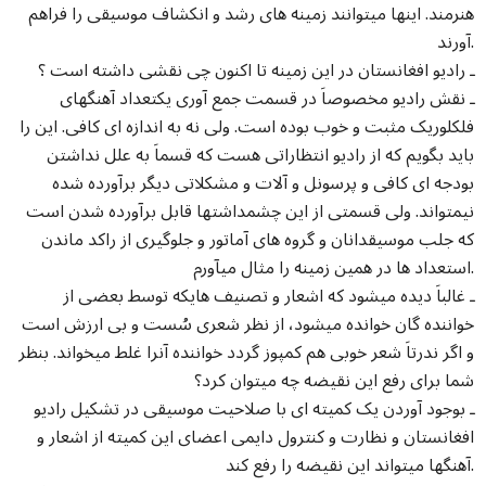
هنرمند. اینها میتوانند زمینه های رشد و انکشاف موسیقی را فراهم
آورند.
ـ رادیو افغانستان در این زمینه تا اکنون چی نقشی داشته است ؟
ـ نقش رادیو مخصوصاَ در قسمت جمع آوری یکتعداد آهنگهای
فلکلوریک مثبت و خوب بوده است. ولی نه به اندازه ای کافی. این را
باید بگویم که از رادیو انتظاراتی هست که قسماَ به علل نداشتن
بودجه ای کافی و پرسونل و آلات و مشکلاتی دیگر برآورده شده
نیمتواند. ولی قسمتی از این چشمداشتها قابل برآورده شدن است
که جلب موسیقدانان و گروه های آماتور و جلوگیری از راکد ماندن
استعداد ها در همین زمینه را مثال میآورم.
ـ غالباَ دیده میشود که اشعار و تصنیف هایکه توسط بعضی از
خواننده گان خوانده میشود، از نظر شعری سُست و بی ارزش است
و اگر ندرتاَ شعر خوبی هم کمپوز گردد خواننده آنرا غلط میخواند. بنظر
شما برای رفع این نقیضه چه میتوان کرد؟
ـ بوجود آوردن یک کمیته ای با صلاحیت موسیقی در تشکیل رادیو
افغانستان و نظارت و کنترول دایمی اعضای این کمیته از اشعار و
آهنگها میتواند این نقیضه را رفع کند.