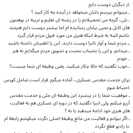
از دیگران دوست دارم.
ـ میتوانم بپرسم دلتان میخواهد در آینده چه کار کنید ؟
ـ بلی، گرچه من تحصیلاتم را در رشته ای تعلیم و تربیه در پوهنتون
های کابل و بمبی بپایان رسانیده ام اما بیشتر دوست دارم هنرمند
باشم البته به شرط اینکه هنری من مورد قبول مردم قرار گیرد.
ـ مردم شما و آواز تانرا دوست دارند، این را اطمینان داشته باشید.
ـ میدانم، و این را بحساب محبت و تشویق مردم میگذارم نه هنر
خودم ..
ـ خوب نگفتید که حالا چکار میکنید، یعنی وظیفه ای شما چیست؟
برای خدمت مقدس عسکری،، آماده میگرم. قرار است شامل کورس
احتیاط شوم.
ـ موفقیت شما را در پیشبرد این وظیفه ای ملی و خدمت مقدس
آرزو میکنم. ولی اینرا نگفتید که در دوره ای عسکری هم به فعالیت
های هنری خود ادامه میدهید یا نه ؟
ـ اگر بتوانم و فعالیت من مانع وظیفه اصلی نگردد میکوشم رابطه ام
با رادیو قطع نگردد.