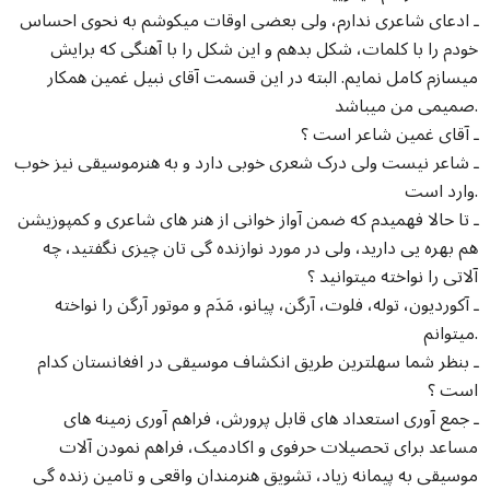
ـ ادعای شاعری ندارم، ولی بعضی اوقات میکوشم به نحوی احساس
خودم را با کلمات، شکل بدهم و این شکل را با آهنگی که برایش
میسازم کامل نمایم. البته در این قسمت آقای نبیل غمین همکار
صمیمی من میباشد.
ـ آقای غمین شاعر است ؟
ـ شاعر نیست ولی درک شعری خوبی دارد و به هنرموسیقی نیز خوب
وارد است.
ـ تا حالا فهمیدم که ضمن آواز خوانی از هنر های شاعری و کمپوزیشن
هم بهره یی دارید، ولی در مورد نوازنده گی تان چیزی نگفتید، چه
آلاتی را نواخته میتوانید ؟
ـ آکوردیون، توله، فلوت، آرگن، پیانو، مَدَم و موتور آرگن را نواخته
میتوانم.
ـ بنظر شما سهلترین طریق انکشاف موسیقی در افغانستان کدام
است ؟
ـ جمع آوری استعداد های قابل پرورش، فراهم آوری زمینه های
مساعد برای تحصیلات حرفوی و اکادمیک، فراهم نمودن آلات
موسیقی به پیمانه زیاد، تشویق هنرمندان واقعی و تامین زنده گی