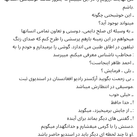
باشم.
ـ این خوشبختی چگونه
میتواند بوجود آید؟
ـ به وسیله ای صلح دایمی، دوستی و تعاون تمامی انسانها.
میخواهم در این زمینه بازهم پرسشی را طرح کنم که صدای زنگ
تیلفون در اطاق طنین می اندازد. گوشی را برمیدارم و خودم را به
مخاطبِ ناشناس معرفی میکنم. میپرسد :
ـ احمد ظاهر اینجاست؟
ـ بلی ، فرمایش ؟
ـ بی زحمت بگویید آرکستر رادیو افغانستان در استدیوی ثبت
موسیقی در انتظارش میباشد.
ـ خیلی خوب.
ـ خدا حافظ !
ـ از جایش برمیخیزد، میگوید :
ـ گفتنی های دیگر بماند برای آینده !
دستش را با گرمی میفشارم و خدانگهدار میگویم.
او تا چند لحظه ای دیگر باید در استدیو حاضر باشد.