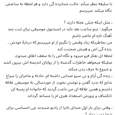
با سلیقه بنظر میآید. حالت شتابزده گی دارد و هر لحظه به ساعتش
نگاه میکند. میپرسم:
ـ مثل اینکه خیلی عجله دارید ؟
میگوید : نیم ساعت بعد باید در استدیوی موسیقی برای ثبت چند
آهنگ تازه ام حاضر باشم.
من بخاطریکه زیاد وقتش را نگیرم از او میپرسم که دربارۀ خودش ،
زنده گی اش و هنرش صحبت کند.
لحظه ای بفکر فرو میرود و نگاه اش را به سقف اطاق میدوزد.
مثلیکه میخواهد خاطرات گذشته را از زوایای اندیشه اش بیرون کشد
و شروع به حرف زدن میکند:
ـ زنده گی آرام و بی سرو صدایی داشته ام، حادثه و ماجرای را سراغ
ندارم که بدرد گفتن و نوشتن بخورد. از خوردسالی به موسیقی علاقه
داشتم و همین علاقه ای من باعث گردید که خانواده ام زمینه ای
انکشاف و پرورش استعداد هنری ام را مساعد گرداند.
ـ وقتی برای بار اول صدای تانرا از رادیو شنیدید چی احساسی برای
شما دست داد ؟