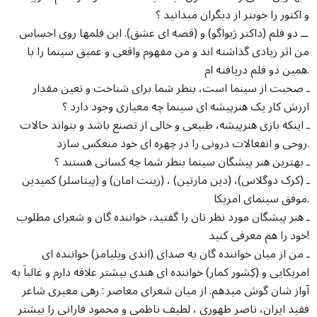
و اکتور را خوبتر از دیگران میدانید ؟
ــ دو فلم (داکتر ژیواگو) و (قصه ای عشق). این فلمها روی احساس
من اثر زیادی گذاشته اند و من مفهوم واقعی و عمیق سینما را با
همین دو فلم دریافته ام.
ـ صحبت از سینما است، بنظر شما برای شناخت و تعین مقدار
ارزش کار یک هنرپیشه ای سینما چه معیاری وجود دارد ؟
ـ اینکه بازی هنرپیشه، طبیعی و خالی از تصنع باشد و بتواند حالات
روحی و انفعالات درونی را در چهره ای خود منعکس سازد.
ـ بهترین هنر پیشگان سینما بنظر شما چه کسانی هستند ؟
ـ (کرک دوگلاس)، (دین مارتین) ، (زینت امان) و (پیتاسلر) کمیدین
موفق سینمای امریکا.
ـ هنر پیشگان مورد نظر تان را گفتید، خواننده گان و شعرای مطلوب
خود را هم معرفی کنید!
ـ من از میان خواننده گان به صدای (اندی ویلیامز) خواننده ای
امریکایی و (کِشور کمار) خواننده ای هندی بیشتر علاقه دارم و غالباَ به
آواز شان گوش میدهم. از میان شعرای معاصر : رهی معیری شاعر
فقید ایران، ناصر طهوری ، لطیف ناظمی و محمود فارانی را بیشتر