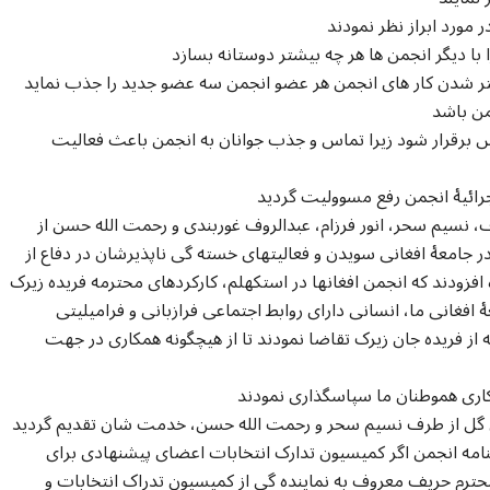
با دیگر انجمن ها هر چه بیشتر دوستانه بسازد
بهتر شدن کار های انجمن هر عضو انجمن سه عضو جدید را جذب نماید
اس برقرار شود زیرا تماس و جذب جوانان به انجمن باعث فعالیت
جرائیۀ انجمن رفع مسوولیت گرديد
نسیم سحر، انور فرزام، عبدالروف غوربندی و رحمت الله حسن از
جامعۀ افغانی سویدن و فعالیتهای خسته گی ناپذیرشان در دفاع از
فزودند که انجمن افغانها در استکهلم، کارکردهای محترمه فریده زیرک
افغانی ما، انسانی دارای روابط اجتماعی فرازبانی و فرامیلیتی
 از فریده جان زیرک تقاضا نمودند تا از هیچگونه همکاری در جهت
نامه انجمن اگر کمیسیون تدارک انتخابات اعضای پیشنهادی برای
 محترم حریف معروف به نماینده گی از کمیسیون تدراک انتخابات و