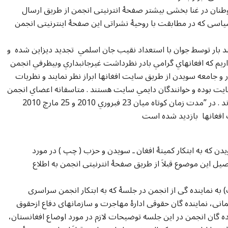
طنان در غنا بخشی بیشتر صفحۀ انترنیتی انجمن از طریق ارسال
اسی که در مطابقت با روحیۀ نشراتی این صفحۀ اینترنیتی انجمن
بار توسط جوان با استعداد نقيب جان اسلمي تجديد ديزاين شده و
يم که افغانهاي گرامي بادر نظرداشت غيرجانبداري وبيظرفي انجمن
 جامعه سويدن از طريق سايت افغانها ابراز نظر نمايند و نظريات
 پخش کنند . تاکنون 476نفر ثبت سايت بوده و خوانندگان دايمي سايت هستند . متاسفانه اعضاي انجمن
افغانها در ثبت سايت نيستند و کمتر همکاري نموده اند . در ”مدت زمان کوتاه ميان 23 فبروري 2010 و 25 مارچ 2010
دن که به ابتکار کمیتۀ افغان ـ سویدن و حزب ( چپ ) در مورد
یل این موضوع قبلاَ از طریق صفحۀ انترنیتی انجمن به اطلاع
 به نماینده گی از انجمن در جلسۀ که به ابتکار انجمن سراسری
ارلمانی، نماینده گان حقوقی ادارۀ مهاجرت و سازمانهای دفاع ازحقوق
ده گان انجمن در این جلسه توضیحات لازم در مورد اوضاع افغانستان،