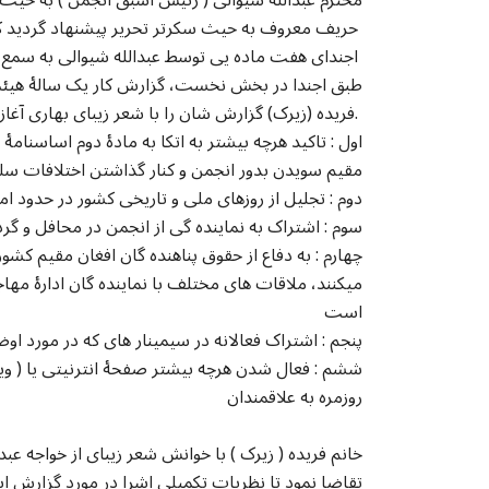
حریف معروف به حیث سکرتر تحرير پیشنهاد گردید که به اتفاق آرا مورد تائید قرار گرفت
اجندای هفت ماده یی توسط عبدالله شیوالی به سمع حاضرین رسانیده شد که مورد تائید قرار گرفت
طبق اجندا در بخش نخست، گزارش کار یک سالۀ هیئت ا
فریده (زیرک) گزارش شان را با شعر زیبای بهاری آغاز نموده به نکات آتی اشاره نمودند.
اول : تاکید هرچه بیشتر به اتکا به مادۀ دوم اساسن
مقیم سویدن بدور انجمن و کنار گذاشتن اختلافات سلی
دوم : تجلیل از روزهای ملی و تاریخی کشور در حدود ا
سوم : اشتراک به نماینده گی از انجمن در محافل و گ
چهارم : به دفاع از حقوق پناهنده گان افغان مقیم کشو
میکنند، ملاقات های مختلف با نماینده گان ادارۀ م
است
پنجم : اشتراک فعالانه در سیمینار های که در مورد 
ششم : فعال شدن هرچه بیشتر صفحۀ انترنیتی یا ( 
روزمره به علاقمندان
خانم فریده ( زیرک ) با خوانش شعر زیبای از خواجه عب
تقاضا نمود تا نظریات تکمیلی اشرا در مورد گزارش اس