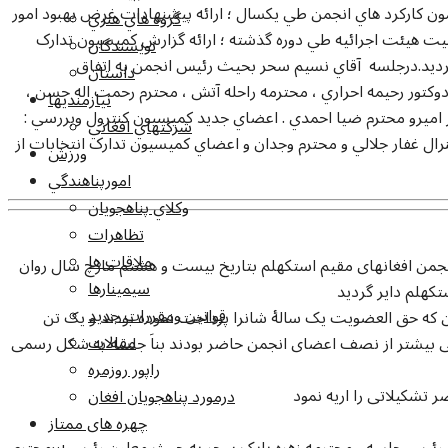
مون کارکرد هاي انجمن طي يکسال ؛ ارائه پيشنهادات غرض بهبود امور
گروه هاي هنري
يت هيئت اجرائيه طي دوره گذشته ؛ ارائه گزارش کميسيون تدارک
نويسندگان
ب گرديد.درجلسه آقاي نسيم سحر بحيث رئيس انجمن به اتفاق
داستان
دوکتور رحيمه احراري ، محترمه راحله آتش ، محترم رحمت اله حسن ،
نيازمنديها
ر اميرو محترم ضيا احمدي . اعضاي جديد کميسيون کنترول وبررسي :
شرکتهاي افغاني
ال غفار جلالي و محترم وجدان و اعضاي کميسيون تدارک انتخابات از
ورزش
امورپناهندگي
وکلاي پناهجويان
تظاهرات
ملاقات ها
جمن افغانهای مقیم استکهلم بتاریخ بیست و هشتم مارچ سال روان
سيمينارها
قوانين ومقررات جديد
ن که حق العضویت یک سالۀ شانرا پرداخت نموده بودند و یک تن
مقالات
 بیشتر از نصف اعضای انجمن حاضر بودند بناَ جلسه به شکل رسمی
راپور روزمره
درمورد پناهجويان افغان
چهره های ممتاز
ث رئیس جلسه ، محترمه زهره بابک سحر به حیث معاون رئیس و محترم