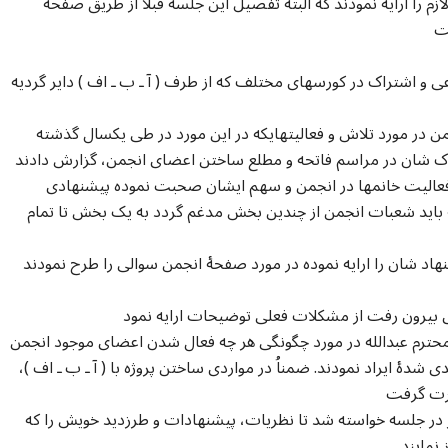
زم را ارایه نمودند که البته تفصیل این جلسه قبلاَ از طریق صفحۀ
اعی و اشتراک در کورسهای مختلف که از طرف ( آ ـ ب ـ اف ) دایر گردیه
ر مورد تلاش و فعالیتهایکه در این مورد در طی یکسال گذشته
فعالیت خانمها در انجمن و سهم ایشان صحبت نموده پیشنهادی
باید شعبات انجمن از چندین بخش مدغم گردد به یک بخش تا تمام
د شان را ارایه نموده در مورد صفحۀ انجمن سوالی را طرح نمودند
ی بیرون رفت از مشکلات فعلی توضیحات ارایه نمود
 محترم عبدالله در مورد چگونگی هر چه فعال شدن اعضای موجود انجمن
ۀ ایراد نمودند. ضمناُ در مواردی ساختن پروژه با ( آ ـ ب ـ اف )،
ضر در جلسه خواسته شد تا نظریات، پیشنهادات و طرزدید خویش را که