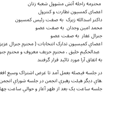
محترمه راحله آتش مشوول شعبه زنان
اعضای کمسیون نظارت و کنترول
داکتر اسدالله زیرک به صفت رئیس کمسیون
محمد امین وجدان به صفت عضو
جنرال غفار به صفت عضو
اعضاي کميسيون تدارک انتخابات ( محترم جنرال عزيز
عبدالحکيم خليق ، محترم حريف معروف و محترم جنرال شبير واسوخت )
به اتفاق آرا مورد تائید قرار گرفتند
هاي ديگر هيئت رهبري انجمن در جلسه شوراي انجمن که طي يکماه آينده داير ميشود، مورد تائيد قرار گيرد.
جلسه ساعت يک بعد از ظهر آغاز و حوالي ساعت چهار