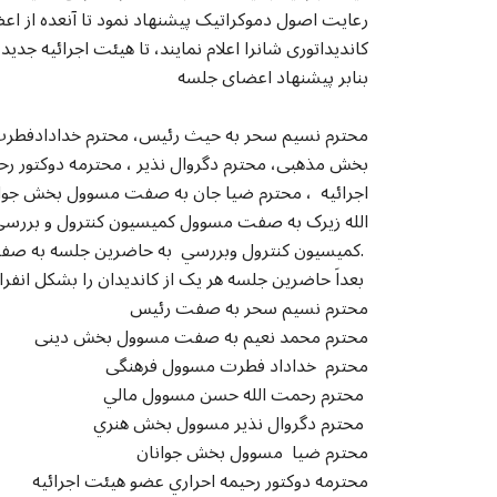
رعایت اصول دموکراتیک پیشنهاد نمود تا آنعده از اع
کاندیداتوری شانرا اعلام نمایند، تا هیئت اجرائیه جد
بنابر پیشنهاد اعضای جلسه
محترم نسیم سحر به حیث رئیس، محترم خدادادفطر
بخش مذهبی، محترم دگروال نذیر ، محترمه دوکتور رح
اجرائيه ، محترم ضیا جان به صفت مسوول بخش جوا
الله زیرک به صفت مسوول کميسيون کنترول و بررسي
کميسيون کنترول وبررسي به حاضرین جلسه به صفت کاندیدان معرفی گردیدند.
بعداَ حاضرین جلسه هر یک از کاندیدان را بشکل انفرادی مورد رایگیری قرار دادند که در نتیجه
محترم نسیم سحر به صفت رئیس
محترم محمد نعیم به صفت مسوول بخش دینی
محترم خداداد فطرت مسوول فرهنگی
محترم رحمت الله حسن مسوول مالي
محترم دگروال نذیر مسوول بخش هنري
محترم ضیا مسوول بخش جوانان
محترمه دوکتور رحيمه احراري عضو هيئت اجرائيه