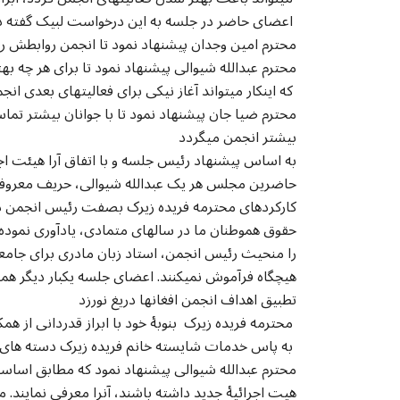
اعضای حاضر در جلسه به این درخواست لبیک گفته در مورد ابراز نظر نمودند
محترم امین وجدان پیشنهاد نمود تا انجمن روابطش را 
محترم عبدالله شیوالی پیشنهاد نمود تا برای هر چه 
که اینکار میتواند آغاز نیکی برای فعالیتهای بعدی انجمن باشد
محترم ضیا جان پیشنهاد نمود تا با جوانان بیشتر تم
بیشتر انجمن میگردد
به اساس پیشنهاد رئیس جلسه و با اتفاق آرا هیئت ا
حاضرین مجلس هر یک عبدالله شیوالی، حریف معروف، 
کارکردهای محترمه فریده زیرک بصفت رئیس انجمن در 
حقوق هموطنان ما در سالهای متمادی، یادآوری نموده ا
را منحیث رئیس انجمن، استاد زبان مادری برای جامعۀ 
هیچگاه فرآموش نمیکنند. اعضای جلسه یکبار دیگر همه
تطبیق اهداف انجمن افغانها دریغ نورزد
محترمه فریده زیرک بنوبۀ خود با ابراز قدردانی از همکاری هموطنان ما سپاسگذاری نمودند
به پاس خدمات شایسته خانم فریده زیرک دسته های گل از طرف نسیم سحر و رحمت الله حسن، خدمت شان تقدیم گردید
محترم عبدالله شیوالی پیشنهاد نمود که مطابق اساس
هیت اجرائیۀ جدید داشته باشند، آنرا معرفی نمایند.