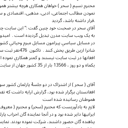
محترم نسیم ( سحر ) خواهان همکاری هرچه بیشتر همو
نمودن مطالب اجتماعی، ادبی، مذهبی، اقتصادی و سی
قرار داشته باشد، گردید.
آقاي سحر در صحبت خود چنين گفت :” اين سايت چند 
به يک ويب سايت مدرن تبديل گرديده است . اميدوار
در مسايل سياسي پيرامون مسايل مبرم وحياتي کشور و
شانرا ازين طريق
يکماه و دو روز ، 13566 بار از 35 کشور جهان از سايت افغانها بازديد شده است
آقای ( سحر ) از اشتراک در دو جلسۀ پارلمان کشور سوی
افغانستان برگزار شده بود، گزارش ارایه داشت که تفص
هموطنان رسانیده شده است
لازم به یادآوریست که محترم (سحر) و محترم ( معروف)
ایرانیها دایر شده بود و در آنجا نماینده گان احزاب پ
پناهنده گان حضور داشتند، شرکت نموده بودند. نماین