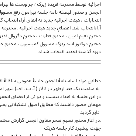
اجرائيه توسط محترمه فريده زيرک ؛ جر وبحث ها پيرا
انجمن و صدور فيصله نامه جلسه پيرامون رفع مسوول
انتخابات ، هيئت اجرائيه جديد به اتفاق آراء انتخا
آراءانتخاب شد. اعضاي جديد هيئت اجرائيه : محترمه 
محترم نعيم امين ، محترم فطرت ، محترم دگروال نذي
محترم دوکتور اسد زيرک مسوول کميسيون ، محترم جنر
دوره گذشته تجديد انتخاب شدند
مطابق مواد اساسنامۀ انجمن جلسۀ عمومی سالانۀ ان
به ساعت یک بعد ازظهر در تالار ( آـ ب ـ اف) شهر استکهلم دایر گردید
در این جلسه به تعداد بیست و دو تن از اعضای انجم
مهمان حضور داشتند که مطابق اصول تشکیلاتی یعنی
دایر گردید
در آغاز محترم نسیم سحر معاون انجمن گزارش مختصر تشکیلاتی را اریه نمود.
جهت پیشبرد کار جلسه هریک
محترم عبدالله شیوالی ( رئيس اسبق انجمن ) به حی