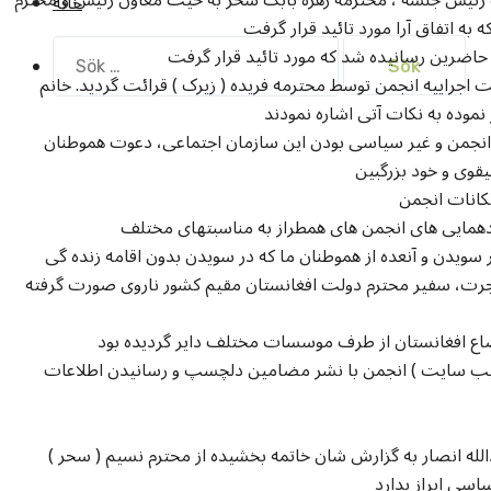
خانه
Sök
efter:
جراییه انجمن توسط محترمه فریده ( زیرک ) قرائت گردید. خانم
امۀ انجمن و غیر سیاسی بودن این سازمان اجتماعی، دعوت هموطنان
قوی و خود بزرگبین
مکانات انجمن
ردهمایی های انجمن های همطراز به مناسبتهای مختلف
ر سویدن و آنعده از هموطنان ما که در سویدن بدون اقامه زنده گی
هاجرت، سفیر محترم دولت افغانستان مقیم کشور ناروی صورت گرفته
اوضاع افغانستان از طرف موسسات مختلف دایر گردیده بود
ویب سایت ) انجمن با نشر مضامین دلچسپ و رسانیدن اطلاعات
دالله انصار به گزارش شان خاتمه بخشیده از محترم نسیم ( سحر )
اسی ابراز بدارد