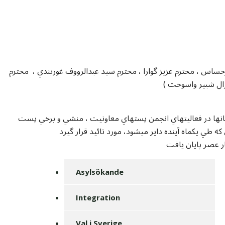
حساس ، محترم عزيز گوارا ، محترم سيد عبدالرووف غوربندي ، محترم
در جلسه فيصله بعمل آمد تا غرض اشتراک وسيع افغانها در فعاليتهاي انجمن پستهاي معاونيت ، منشي و برخي پست
 عصر پايان يافت
Asylsökande
Integration
Val i Sverige