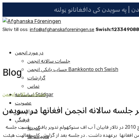
Skriv till oss:
info@afghanskaforeningen.se
Swish:12334908
در مورد انجمن
جلسات سالانه انجمن
Blog
حساب بانکی انجمن Bankkonto och Swish
گزارشات
تماس
اساسنامه Stadgar
جلسات سالانه انجمن
عضویت
ر جلسه سالانه انجمن افغانها در سويدن
شوراي زنان
فرهنگي
جلسه سالانه انجمن افغانها روز يکشنبه مورخ 28 مارچ 2010 در تالار فابيان آ ب اف ستوکهولم تدوير يافت . رياست جلسه
گنجينه
من افغانها برعهده داشت . در جلسه بعد از گزارش کار وفعاليت هيئت
هنرپيشه ها