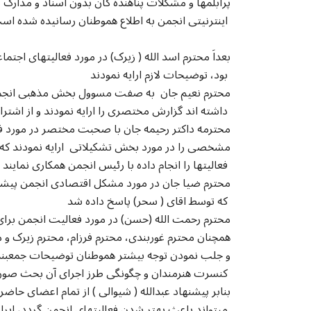
پرابلمها و مشکلات پناهنده گان بدون اسناد و مدارک لا
اینترنیتی انجمن به اطلاع هموطنان رسانیده شده است
بعداَ محترم اسد الله ( زیرک) در مورد فعالیتهای اجتم
بود، توضیحات لازم ارایه نمودند
محترم نعیم جان به صفت مسوول بخش مذهبی انجمن د
داشته اند گزارش مختصری را ارایه نمودند و از اشتراک شان در مراسم فاتحه و مطلع ساختن اعضای انجمن، گزارش دادند
محترمه داکتر رحیمه جان با صحبت مختصر در مورد 
مشخصی را در مورد بخش تشکیلاتی ارایه نمودند که 
فعالیتها را انجام داده با رئیس انجمن همکاری نمایند
محترم ضیا جان در مورد مشکل اقتصادی انجمن پیشنها
که توسط اقای ( سحر) پاسخ داده شد
محترم رحمت الله (حسن) در مورد فعالیت انجمن برا
همچنان محترم غوربندی، محترم فرزام، محترم زیرک و
و جلب نمودن توجه بیشتر هموطنان توضیحات جمعبندی شد
کنسرت هنرمندان و چگونگی طرز اجرای آن بحث صورت گرفت
بنابر پیشنهاد عبدالله ( شیوالی ) از تمام اعضای حا
میتواند باعث بهتر شدن فعالیتهای انجمن گردد، ابراز نمایند