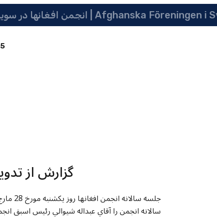
 سویدن | په سویدن کی دافغانانو ټولنه | Afghanska Föreningen i Sverige
85
گزارش از تدوي
سالانه انجمن را آقاي عبداله شيوالي رئيس اسبق انج