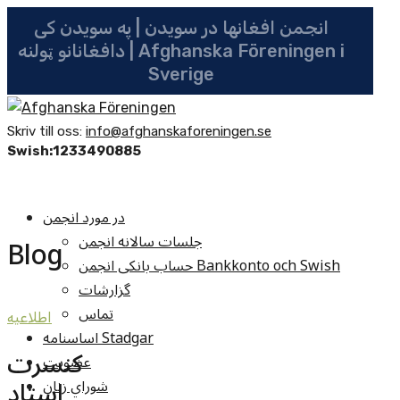
انجمن افغانها در سویدن | په سویدن کی
دافغانانو ټولنه | Afghanska Föreningen i
Sverige
Skriv till oss:
info@afghanskaforeningen.se
Swish:1233490885
در مورد انجمن
جلسات سالانه انجمن
Blog
حساب بانکی انجمن Bankkonto och Swish
گزارشات
تماس
اطلاعيه
اساسنامه Stadgar
کنسرت
عضویت
استاد
شوراي زنان