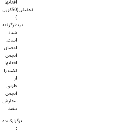
افغانها
تخفیفی(50كرون
)
درنظرگرفته
شده
است.
اعضای
انجمن
افغانها
تکت را
از
طریق
انجمن
سفارش
دهند
برگزارکننده
: