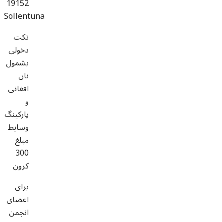
19152
Sollentuna
تکت
دخولی
بشمول
نان
افغانی
و
پارکینگ
وسایط
مبلغ
300
کرون
برای
اعضای
انجمن