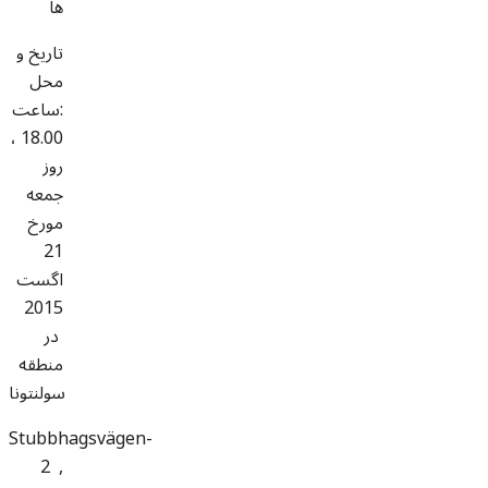
ها
تاریخ و
محل
:ساعت
18.00 ،
روز
جمعه
مورخ
21
اگست
2015
در
منطقه
سولنتونا
Stubbhagsvägen-
2 ,