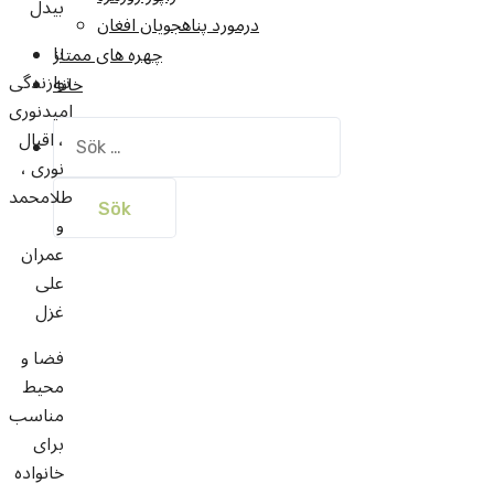
بیدل
درمورد پناهجويان افغان
با
چهره های ممتاز
نوازندگی
خانه
امیدنوری
Sök
، اقبال
efter:
نوری ،
طلامحمد
و
عمران
علی
غزل
فضا و
محیط
مناسب
برای
خانواده