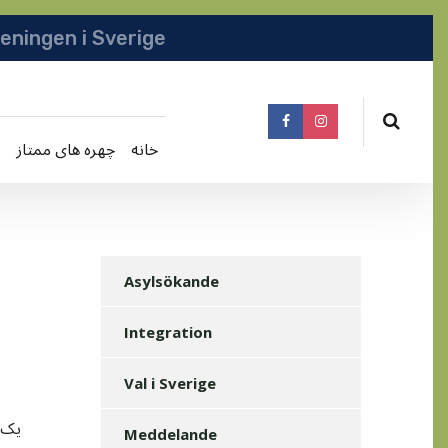
انجمن افغانها در سویدن | په سویدن کی دافغانا
خانه
چهره های ممتاز
Asylsökande
Integration
Val i Sverige
یک ی
Meddelande