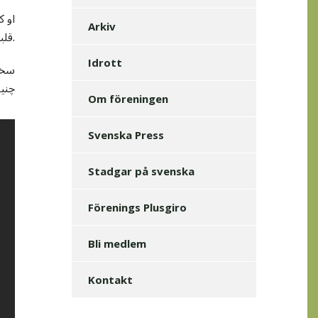
او ک
Arkiv
قلبهای غمگسار زمینی هارا با ترنم موسیقی و آهنگهای دلنوازش متوجه آفریننده ای همه ای مهر ها ساخت.
Idrott
سخن
چنی
Om föreningen
Svenska Press
Stadgar på svenska
Förenings Plusgiro
Bli medlem
Kontakt