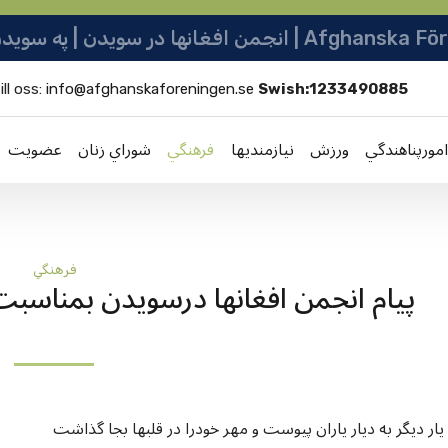
نو ټولنه | Afghanska Föreningen i Sverige
ill oss:
info@afghanskaforeningen.se
Swish:1233490885
امورپناهندگي
ورزش
نيازمنديها
فرهنگي
شوراي زنان
عضویت
فرهنگي
پيام انجمن افغانها درسويدن بمناسبت 
ار دیگر به دیار یاران پیوست و مهر خودرا در قلبها بجا گذاشت