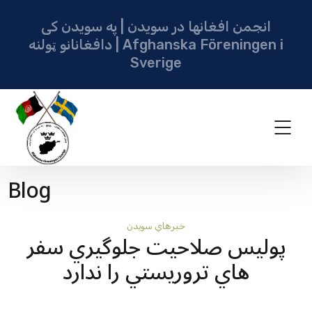
انجمن افغانها در سویدن | په سویدن کی
دافغانانو ټولنه | Afghanska Föreningen i
Sverige
Blog
خبرهاي سويدن
پوليس صلاحيت جلوگيري سفر
هاي تروريستي را ندارد