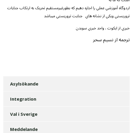
است که ما به
اردوگاه آموزشي عملي را اجازه دهيم که بطورغيرمستقيم تحريک به ارتکاب جنايات
تروريستي ويکي از نشانه هاي
جنايت تروريستي ميباشد
خبري از ايکوت ، واحد خبري سويدن
ترجمه از نسيم سحر
Asylsökande
Integration
Val i Sverige
Meddelande