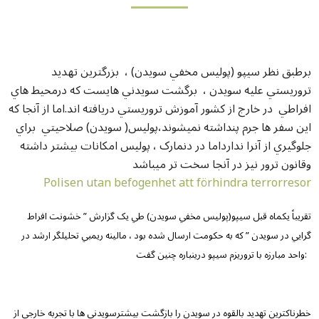
برطبق نظر سيپو (پوليس مخفي سويدن) ، بزرگترين تهديد
تروريستي عليه سويدن ، برگشت سويدني هايست که درمحيط هاي
افراطي در خارج از کشور آموزش تروريستي دريافته اند.اما از آنجا که
اين سفر ها جرم پنداشته نميشوند،پوليس( سويدن) صلاحيتي براي
جلوگيري از آنرا ندارداما در دنمارک ، پوليس امکانات بيشتر داشته
وقانون ترور نيز در آنجا سخت تر ميباشد
Polisen utan befogenhet att förhindra terrorresor
تقريباً يکماه قبل سيپو(پوليس مخفي سويدن) طي يک گزارش ” خشونت افراط
گرايي در سويدن ” که به حکومت ارسال شده بود ، مالينه ريمبي تحليلگر ارشد در
واحد مبارزه با تروريزم سيپو درينباره چنين گفت:
خطرناکترين تهديد بالقوه در سويدن را بازگشت بيشترسويدني ها با تجربه خارجي از