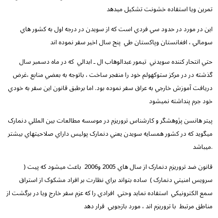
تمرين ويا استفاده خشونت تشکيل ميدهد
اين در مورد در حدود سي فردي است که از سويدن در درجه اول به کشور هاي
سومالي ، افغانستان وپاکستان طي
پنج سال اخير سفر نموده اند
حتي انتحار کننده سويدني
تيمور عبدالوهاب ال ـ ابدالي
که در ماه دسمبر سال
گذشته در در مرکز ستوکهولم خود را منفجر ساخت ، باتوجه به بعضي منابع ،غرض
دريافت آموزش خارجي به عراق سفر نموده بود. اما برطبق قانون اين سفر به خودي
خود جرم پنداشته نميشود
پيتر هانسن پژوهشگر و کارشناس تروريزم در موسسه مطالعات بين المللي دنمارک
ميگويد که در کشور همسايه سويدن يعني دنمارک پوليس داراي صلاحيتهاي بيشتر
ميباشد.
قانون ضد تروريزم دنمارک از سال هاي 2005 و2006
باعث ميشود که پيت (
سرويس امنيتي دنمارک )
ساده بتواند براي نظارت بر افراد مشکوک از استراق
سمع الکترونيکي
استفاده نمايد وحتي
افرادي را که عزم سفر خارج ويا در برگشت از
مناطق مرتبط
با تروريزم اند ، مورد بازجويي
قرار دهد