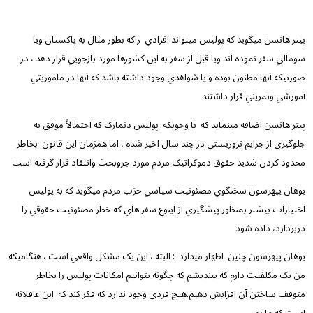
پيتر هانسن ميگويد که پوليس ميتواند افرادي
راکه بطور مثال به پاکستان ويا
سومالي سفر نموده اند ويا قبل از سفر به اين کشورها مورد بازجويي قرار دهد ، در
صورتيکه آنها مظنون بوده و يا شواهدي وجود داشته باشد که آنها در ماموريتي
آموزشي وتمريني قرار داشتند
پيتر هانسن اضافه مينمايد که
با وجويکه
پوليس دنمارک که احتمالاً موفق به
جلوگيري از جرايم تروريستي در چند سال اخير شده ، اما همزمان اين قانون
بخاطر
محدود کردن شديد حقوق دموکراتيک مردم مورد جروبحث وانتقاد قرار گرفته است
يوهان پيهرسون سخنگوي مصئونيت سياسي حزب مردم ميگويد که به پوليس
اختيارات بيشتر بمنظور پيشگيري از اينوع سفر هاي که خطر مصئونيت حقوقي را
دربردارد، داده شود
يوهان پيهرسون چنين
اظهار ميدارد
: البته ، اين يک مشکل واقعي است ، هنگاميکه
من يک مکلفيت دارم که بينديشم که چگونه بتوانيم امکانات پوليس را بخاطر
متوقف ساختن آن افزايش دهيم.هيچ فردي وجود ندارد که فکر کند که
اين عاقلانه