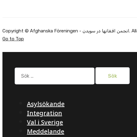
Alla rätti.
Go to Top
Sök
efter:
Asylsökande
Integration
Val i Sverige
Meddelande