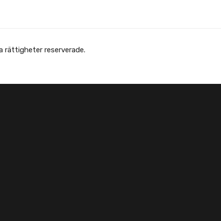
Copyright © Afghanska Föreningen - انجمن افغانها در سویدن. gheter reserverade