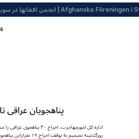
 سویدن | په سویدن کی دافغانانو ټولنه | Afghanska Föreningen i Sverige
85
پناهجویان عراقی تا
اداره کل امورمهاجرت، اخراج 
روزگذشته تصمیم به توقف اخراج ۱۹ نفرازاین پناهجویان را صادرکرد، اما موفق به بررسی پرونده های دیگرنشد