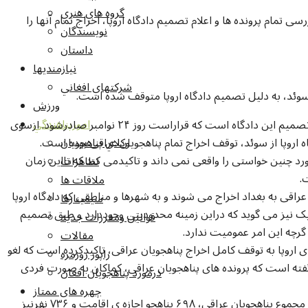
گروه هاي هنري
 تمام پرونده ها و اعلام تصمیم دادگاه اروپا، اخراج تمام آنها را
نويسندگان
داستان
نيازمنديها
شرکتهاي افغاني
ورزش
امورپناهندگي
میکائیل ریبن ویک می گوید که اداره مهاجرت منتظر تصمیم این دادگاه است که قراراست روز ۲۴ نوامبر صادرشود. ازسوی
اروپا از سوئد، توقف اخراج تمام پناهجویان عراقی بوده است.
وکلاي پناهجويان
رد چنین خواستی را واقعی نمی داند و تاکیدمی کند که تااین زمان
تظاهرات
ست.
ملاقات ها
راقی به بغداد اخراج می شوند و به شهرها و مناطقی که دادگاه اروپا
سيمينارها
ک نیز می گوید که دراین زمینه محدودیتی وجوددارد و طبق تصمیم
قوانين ومقررات جديد
، گرچه این امر عمومیت ندارد.
مقالات
ی اروپا به توقف کامل اخراج پناهجویان عراقی، تاکیدکرده است که لغو
راپور روزمره
ن گفته است که پرونده های پناهجویان عراقی، کماکان به صورت فردی
درمورد پناهجويان افغان
چهره های ممتاز
به گزارش اداره کل امورمهاجرت، درسال جاری ازمیان مجموع پناهجویان عراقی، ۶۹۸ پناهجو اجازه ی اقامت و ۷۳۶ نفرنیز