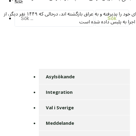
خانه
درسال جاری، تاکنون ۱۳۸۱ پناهجو، حکم صادرشده برای خود را پذیرفته و به عراق بازگشته اند، درحالی که ۱۴۴۹ نفر دیگر، از
Sök
ی اجرا به پلیس داده شده است
efter:
Asylsökande
Integration
Val i Sverige
Meddelande