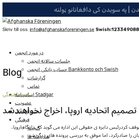
Skriv till oss:
info@afghanskaforeningen.se
Swish:12334908
در مورد انجمن
جلسات سالانه انجمن
Blog
حساب بانکی انجمن Bankkonto och Swish
گزارشات
تماس
اساسنامه Stadgar
امورپناهندگي
عضویت
 تصمیم اتحادیه اروپا، اخراج نخواهندشد
شوراي زنان
فرهنگي
۳۰ پناهجوی عراقی را متوقف کردرئیس دایره ی حقوقی این اداره می گوید که دادگاه اروپا،
گنجينه
هنرپيشه ها