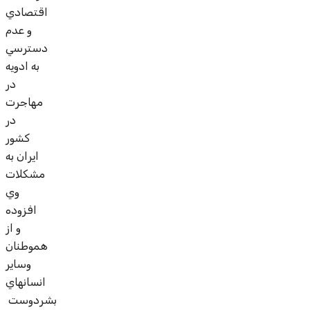
اقتصادي
و عدم
دسترسي
به ادويه
در
مهاجرت
در
کشور
ايران به
مشکلات
وي
افزوده
و از
هموطنان
وساير
انسانهاي
بشردوست