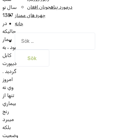
درمورد پناهجويان افغان
سال نو
چهره های ممتاز
1387
خانه
در
حاليکه
Sök
بيمار
efter:
بود ، به
کابل
ديپورت
گرديد .
امروز
وي نه
تنها از
بيماري
رنج
ميبرد
بلکه
وضعيت