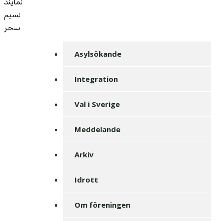
نمايند
نسيم
سحر
Asylsökande
Integration
Val i Sverige
Meddelande
Arkiv
Idrott
Om föreningen