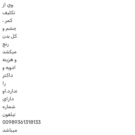
.وي از
تکليف
کمر ،
چشم و
کل بدن
رنج
ميکشد
و هزينه
ادويه و
داکتر
را
ندارد.او
داراي
شماره
تيلفون
00989361318133
ميباشد