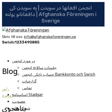
انجمن افغانها در سویدن | په سویدن کی
دافغانانو ټولنه | Afghanska Föreningen i
Sverige
Skriv till oss:
info@afghanskaforeningen.se
Swish:1233490885
در مورد انجمن
جلسات سالانه انجمن
Blog
حساب بانکی انجمن Bankkonto och Swish
گزارشات
تماس
راپور
اساسنامه Stadgar
روزمره
عضویت
پناهجوي
شوراي زنان