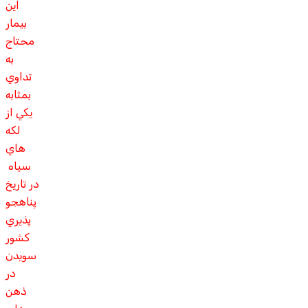
اين
بيمار
محتاج
به
تداوي
بمثابه
يکي از
لکه
هاي
سياه
در تاريخ
پناهجو
پذيري
کشور
سويدن
در
ذهن