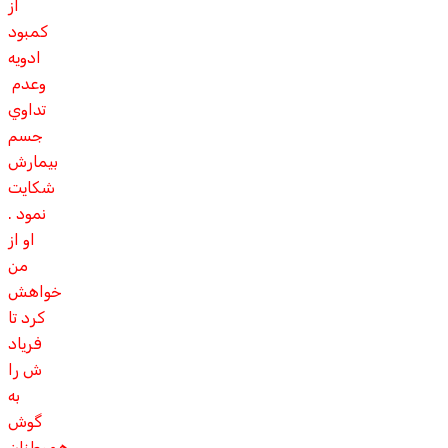
از
کمبود
ادويه
وعدم
تداوي
جسم
بيمارش
شکايت
نمود .
او از
من
خواهش
کرد تا
فرياد
ش را
به
گوش
هموطنان