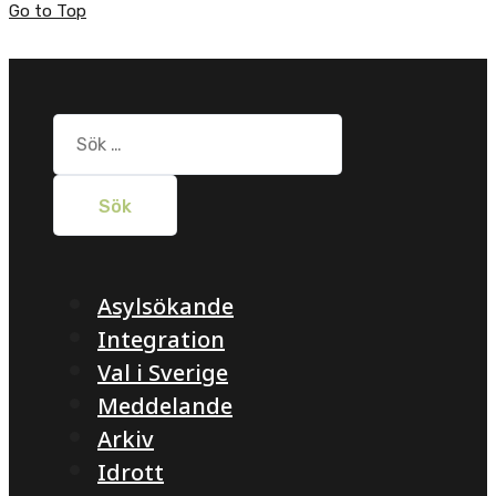
Go to Top
Sök
efter:
Asylsökande
Integration
Val i Sverige
Meddelande
Arkiv
Idrott