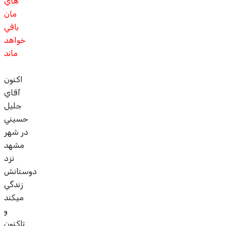
هاي
مان
باقي
خواهد
ماند
اکنون
آقاي
جليل
حسيني
در شهر
مشهد
نزد
دوستانش
زندگي
ميکند
و
تاکنون