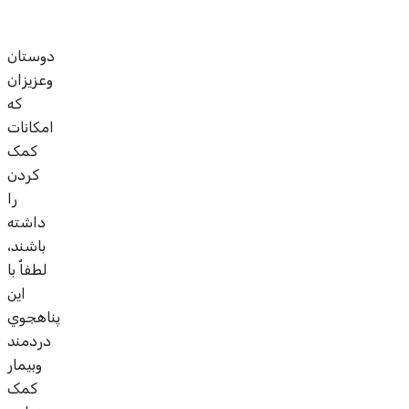
دوستان
وعزيزان
که
امکانات
کمک
کردن
را
داشته
باشند،
لطفاٌ با
اين
پناهجوي
دردمند
وبيمار
کمک