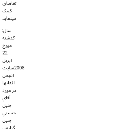
تقاضاي
کمک
مينمايد
:سال
گذشته
مورخ
22
اپريل
2008سايت
انجمن
افغانها
در مورد
آقاي
جليل
حسيني
چنين
گزارش