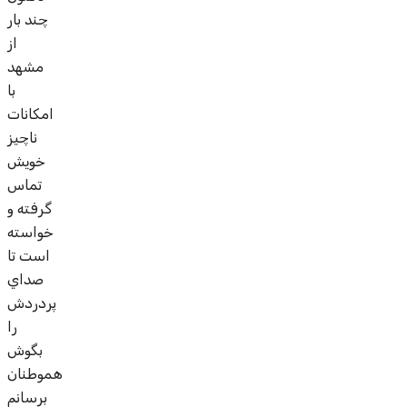
چند بار
از
مشهد
با
امکانات
ناچيز
خويش
تماس
گرفته و
خواسته
است تا
صداي
پردردش
را
بگوش
هموطنان
برسانم