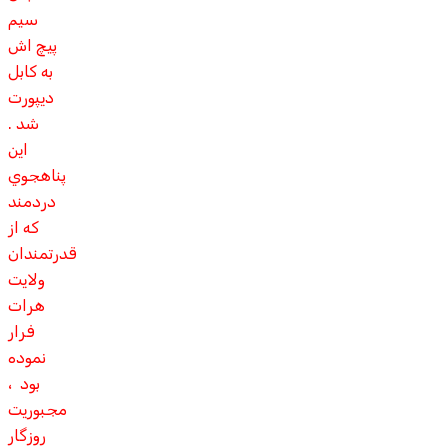
سيم
پيچ اش
به کابل
ديپورت
شد .
اين
پناهجوي
دردمند
که از
قدرتمندان
ولايت
هرات
فرار
نموده
بود ،
مجبوريت
روزگار