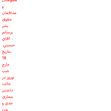
و
مدافعان
حقوق
بشر
برسانم
. آقاي
حسيني
بتاريخ
18
مارچ
شب
نوروز در
حالت
داشتن
بيماري
جدي و
بدن