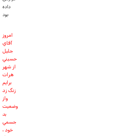
داده
بود
امروز
آقاي
جليل
حسيني
از شهر
هرات
برايم
زنگ زد
واز
وضعيت
بد
جسمي
خود ،