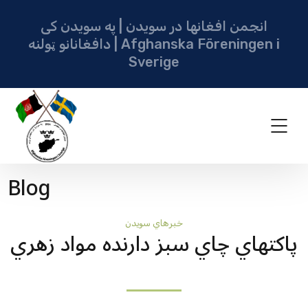
انجمن افغانها در سویدن | په سویدن کی
دافغانانو ټولنه | Afghanska Föreningen i
Sverige
Blog
خبرهاي سويدن
پاکتهاي چاي سبز دارنده مواد زهري