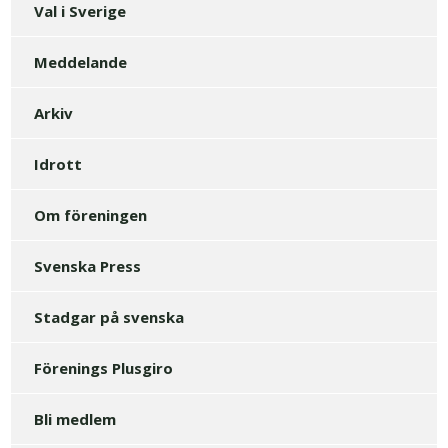
Val i Sverige
Meddelande
Arkiv
Idrott
Om föreningen
Svenska Press
Stadgar på svenska
Förenings Plusgiro
Bli medlem