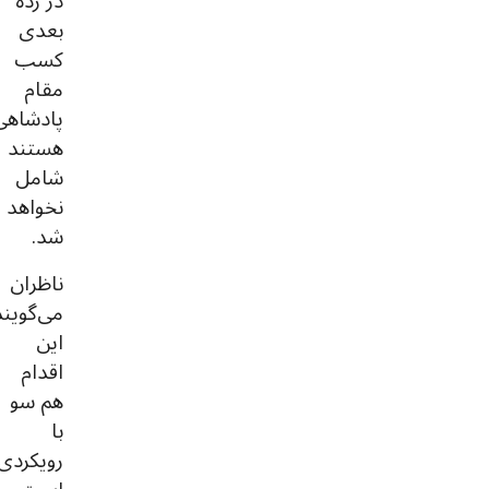
در رده
بعدی
کسب
مقام
پادشاهی
هستند
شامل
نخواهد
شد.
ناظران
می‌گویند
این
اقدام
هم سو
با
رویکردی