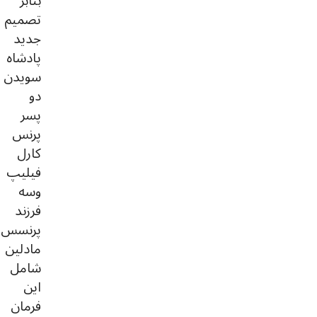
بنابر
تصمیم
جدید
پادشاه
سویدن
دو
پسر
پرنس
کارل
فیلیپ
وسه
فرزند
پرنسس
مادلین
شامل
این
فرمان