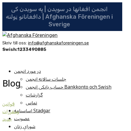
انجمن افغانها در سویدن | په سویدن کی
دافغانانو ټولنه | Afghanska Föreningen i
Sverige
Skriv till oss:
info@afghanskaforeningen.se
Swish:1233490885
در مورد انجمن
جلسات سالانه انجمن
Blog
حساب بانکی انجمن Bankkonto och Swish
گزارشات
تماس
قوانين
اساسنامه Stadgar
ومقررات
عضویت
جديد
شوراي زنان