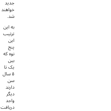
جدید
خواهند
شد.
به این
ترتیب
این
پنج
نوه که
بین
یک تا
۵ سال
سن
دارند
دیگر
واجد
دریافت