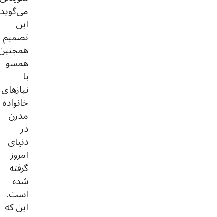
می‌گوید
این
تصمیم
همچنین
همسو
با
نیازهای
خانواده
مدرن
در
دنیای
امروز
گرفته
شده
است.
این که