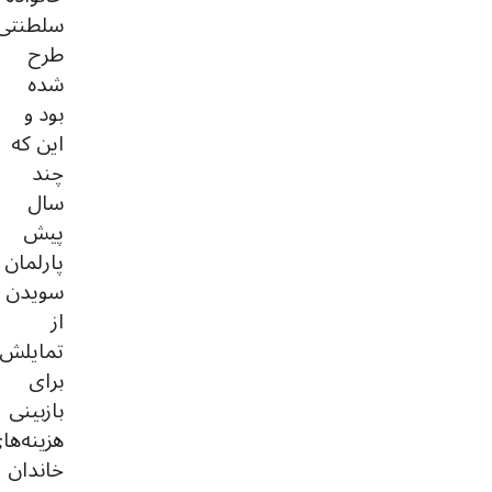
سلطنتی
طرح
شده
بود و
این که
چند
سال
پیش
پارلمان
سویدن
از
تمایلش
برای
بازبینی
هزینه‌ها
خاندان