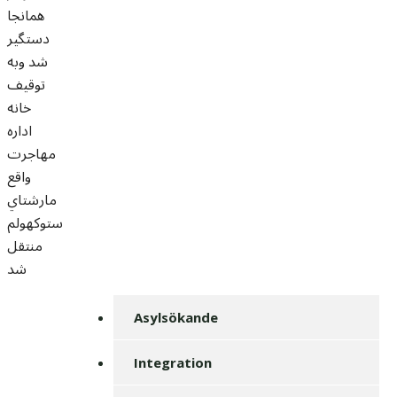
همانجا
دستگير
شد وبه
توقيف
خانه
اداره
مهاجرت
واقع
مارشتاي
ستوکهولم
منتقل
شد
Asylsökande
Integration