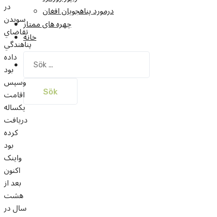
در
درمورد پناهجويان افغان
سويدن
چهره های ممتاز
تقاضاي
خانه
پناهندگي
داده
Sök
بود
efter:
وسپس
اقامت
يکساله
دريافت
کرده
بود
واينک
اکنون
بعد از
هشت
سال در