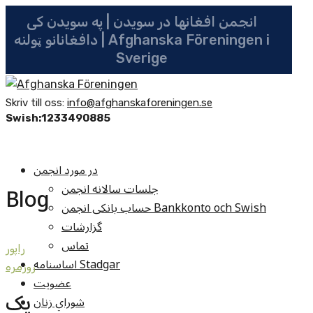
انجمن افغانها در سویدن | په سویدن کی
دافغانانو ټولنه | Afghanska Föreningen i
Sverige
Skriv till oss:
info@afghanskaforeningen.se
Swish:1233490885
در مورد انجمن
جلسات سالانه انجمن
Blog
حساب بانکی انجمن Bankkonto och Swish
گزارشات
تماس
راپور
اساسنامه Stadgar
روزمره
عضویت
يک
شوراي زنان