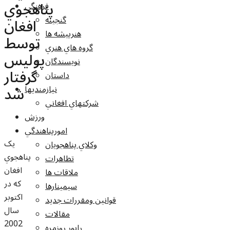
پناهجوي
فرهنگي
گنجينه
افغان
هنرپيشه ها
توسط
گروه هاي هنري
پوليس
نويسندگان
گرفتار
داستان
شد
نيازمنديها
شرکتهاي افغاني
ورزش
امورپناهندگي
يک
وکلاي پناهجويان
پناهجوي
تظاهرات
افغان
ملاقات ها
که در
سيمينارها
اکتوبر
قوانين ومقررات جديد
سال
مقالات
2002
راپور روزمره