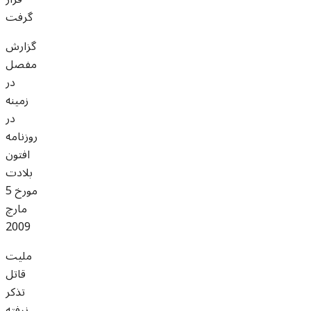
گرفت
گزارش
مفصل
در
زمينه
در
روزنامه
افتون
بلادت
مورخ 5
مارچ
2009
مليت
قاتل
تذکر
نرفته