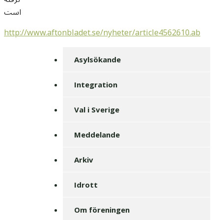
است
http://www.aftonbladet.se/nyheter/article4562610.ab
Asylsökande
Integration
Val i Sverige
Meddelande
Arkiv
Idrott
Om föreningen