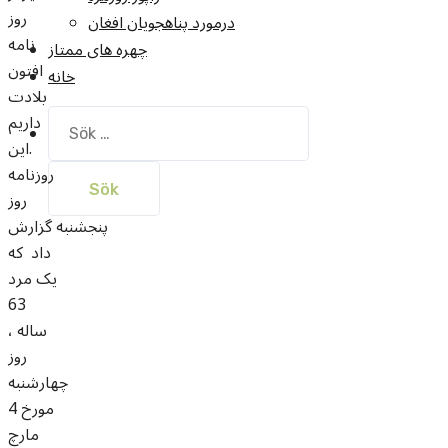
روز
درمورد پناهجويان افغان
نامه
چهره های ممتاز
افتون
خانه
بلادت
داريم
Sök
efter:
.اين
روزنامه
روز
پنجشنبه گزارش
داد که
يک مرد
63
ساله ،
روز
چهارشنبه
مورخ 4
مارچ