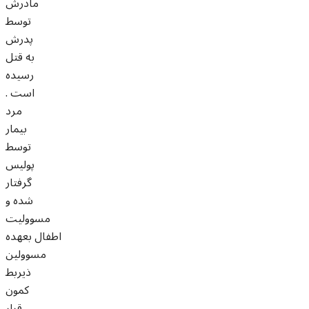
مادرش
توسط
پدرش
به قتل
رسيده
است .
مرد
بيمار
توسط
پوليس
گرفتار
شده و
مسووليت
اطفال بعهده
مسوولين
ذيربط
کمون
قرار