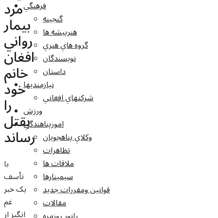
مرد
فرهنگي
گنجينه
بيمار
هنرپيشه ها
رواني
گروه هاي هنري
افغان
نويسندگان
خانم
داستان
خود
نيازمنديها
شرکتهاي افغاني
را
ورزش
بقتل
امورپناهندگي
رساند
وکلاي پناهجويان
تظاهرات
ملاقات ها
با
تأسف
سيمينارها
يک خبر
قوانين ومقررات جديد
غم
مقالات
انگيز از
راپور روزمره