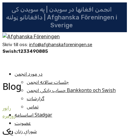
انجمن افغانها در سویدن | په سویدن کی
دافغانانو ټولنه | Afghanska Föreningen i
Sverige
Skriv till oss:
info@afghanskaforeningen.se
Swish:1233490885
در مورد انجمن
جلسات سالانه انجمن
Blog
حساب بانکی انجمن Bankkonto och Swish
گزارشات
تماس
راپور
اساسنامه Stadgar
روزمره
عضویت
يک
شوراي زنان