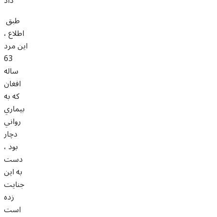
داد
طبق
اطلاع ،
اين مرد
63
ساله
افغان
که به
بيماري
رواني
دچار
بود ،
دست
به اين
جنايت
زده
است