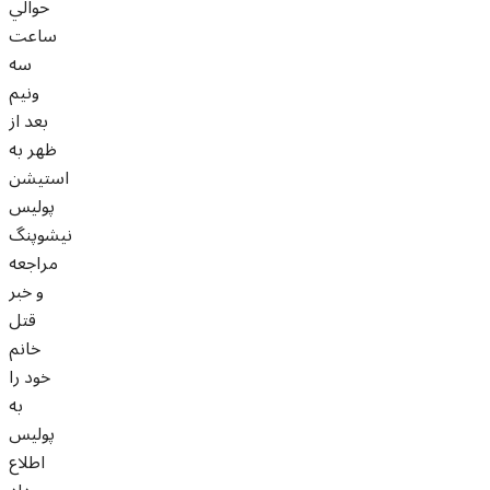
حوالي
ساعت
سه
ونيم
بعد از
ظهر به
استيشن
پوليس
نيشوپنگ
مراجعه
و خبر
قتل
خانم
خود را
به
پوليس
اطلاع