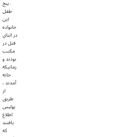
. پنج
طفل
اين
خانواده
در اثناي
قتل در
مکتب
بودند و
زمانيکه
خانه
آمدند ،
از
طريق
پوليس
اطلاع
يافتند
که