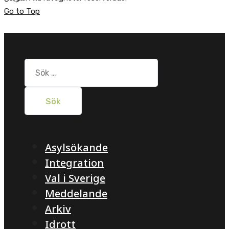
Go to Top
Sök
efter:
Asylsökande
Integration
Val i Sverige
Meddelande
Arkiv
Idrott