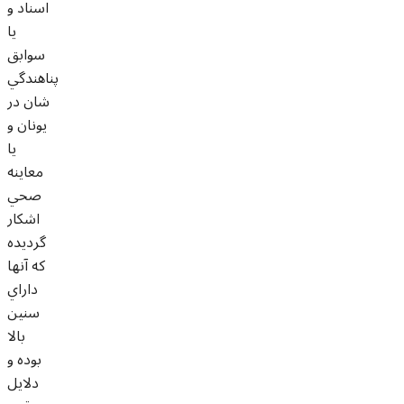
اسناد و
يا
سوابق
پناهندگي
شان در
يونان و
يا
معاينه
صحي
اشکار
گرديده
که آنها
داراي
سنين
بالا
بوده و
دلايل