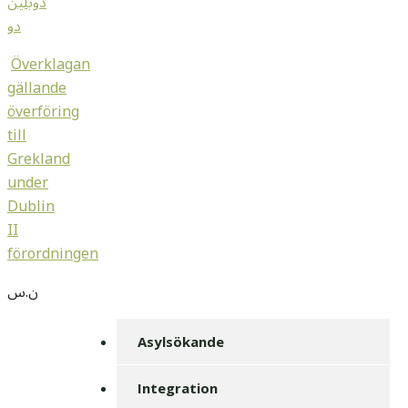
دوبلين
دو
Överklagan
gällande
överföring
till
Grekland
under
Dublin
II
ن.س
Asylsökande
Integration