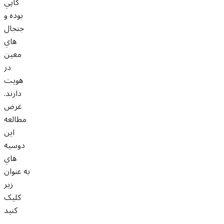
کاپي
بوده و
جنجال
هاي
معين
در
هويت
دارند.
غرض
مطالعه
اين
دوسيه
هاي
به عنوان
زير
کليک
کنيد