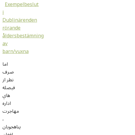
Exempelbeslut
i
Dublinärenden
rörande
åldersbestämning
av
barn/vuxna
اما
صرف
نظر از
فيصله
هاي
اداره
مهاجرت
،
پناهجويان
افغان