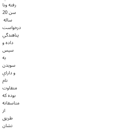
رفته وبا
سن 20
ساله
درخواست
پناهندگي
داده و
سپس
به
سويدن
و داراي
نام
متفاوت
بوده که
متاسفانه
از
طريق
نشان