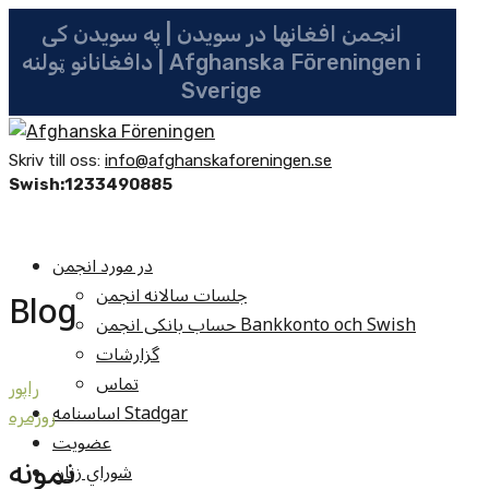
انجمن افغانها در سویدن | په سویدن کی
دافغانانو ټولنه | Afghanska Föreningen i
Sverige
Skriv till oss:
info@afghanskaforeningen.se
Swish:1233490885
در مورد انجمن
جلسات سالانه انجمن
Blog
حساب بانکی انجمن Bankkonto och Swish
گزارشات
تماس
راپور
اساسنامه Stadgar
روزمره
عضویت
نمونه
شوراي زنان