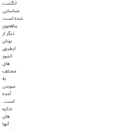
انگشت
شناسايي
شده است.
پناهجوي
ديگر از
يونان
ازطريق
کشور
هاي
مختلف
به
سويدن
آمده
است .
تذکره
هاي
آنها