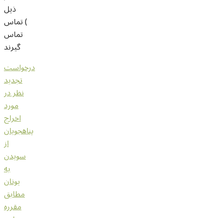
ذيل
) تماس
تماس
گيرند
درخواست
تجديد
نظر در
مورد
اخراج
پناهجويان
از
سويدن
به
يونان
مطابق
مقرره