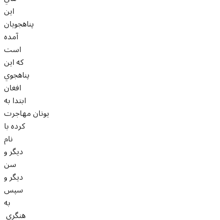
اين
پناهجويان
آمده
است
که اين
پناهجوي
افغان
ابتدا به
يونان مهاجرت
کرده با
نام
ديگر و
سن
ديگر و
سپس
به
هنگري