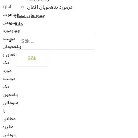
اداره
درمورد پناهجويان افغان
مهاجرت
چهره های ممتاز
سويدن
خانه
چهارمورد
Sök
دوسيه
efter:
پناهجويان
افغان و
يک
مورد
دوسيه
يک
پناهجوي
سومالي
را
مطابق
مقرره
دوبلين