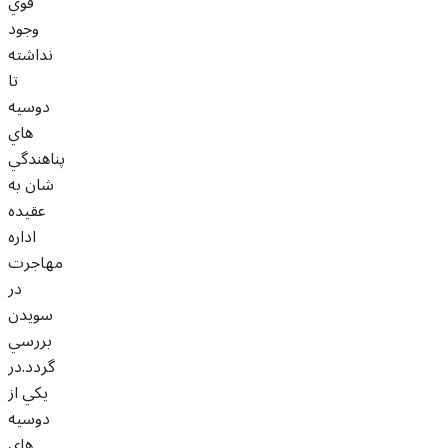
قوي
وجود
نداشته
تا
دوسيه
هاي
پناهندگي
شان به
عقيده
اداره
مهاجرت
در
سويدن
بررسي
گردد.در
يکي از
دوسيه
هاي