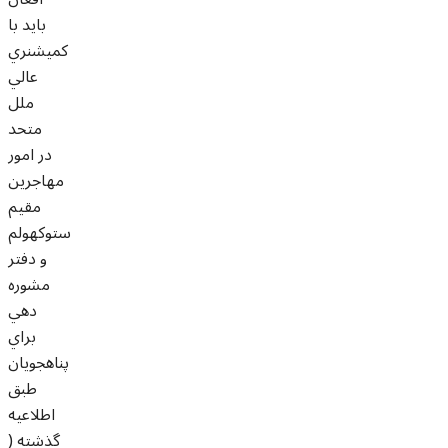
بايد با
کميشنري
عالي
ملل
متحد
در امور
مهاجرين
مقيم
ستوکهولم
و دفتر
مشوره
دهي
براي
پناهجويان
طبق
اطلاعيه
گذشته (