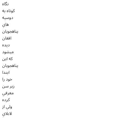
نگاه
کوتاه به
دوسيه
هاي
پناهجويان
افغان
ديده
ميشود
که اين
پناهجويان
ابتدا
خود را
زير سن
معرفي
کرده
ولي از
لابلاي