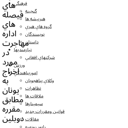
هاي
فرهنگي
گنجينه
فيصله
هنرپيشه ها
هاي
گروه هاي هنري
اداره
نويسندگان
مهاجرت
داستان
در
نيازمنديها
شرکتهاي افغاني
مورد
ورزش
اخراج
امورپناهندگي
به
وکلاي پناهجويان
يونان
تظاهرات
ملاقات ها
مطابق
سيمينارها
مقرره
قوانين ومقررات جديد
دوبلين
مقالات
راپور روزمره