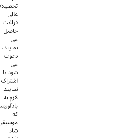
تحصیلا
عالی
فراغت
حاصل
می
نمایند،
دعوت
می
شود تا
اشتراک
نمایند.
لازم به
یادآوری
که
موسیقی
شاد