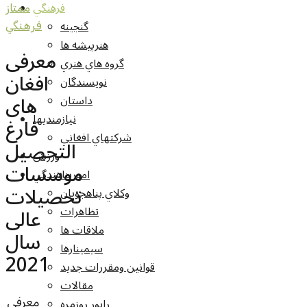
فرهنگي
ممتاز
گنجينه
فرهنگي
هنرپيشه ها
معرفی
گروه هاي هنري
افغان
نويسندگان
‌های
داستان
نيازمنديها
فارغ
شرکتهاي افغاني
التحصیل
ورزش
موسسات
امورپناهندگي
تحصیلات
وکلاي پناهجويان
تظاهرات
عالی
ملاقات ها
سال
سيمينارها
2021
قوانين ومقررات جديد
مقالات
معرفی
راپور روزمره