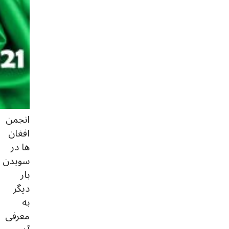
انجمن
افغان
ها در
سویدن
بار
دیگر
به
معرفی