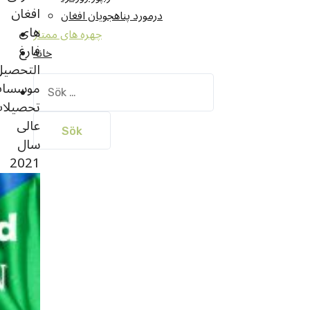
افغان
درمورد پناهجويان افغان
‌های
چهره های ممتاز
فارغ
خانه
التحصیل
Sök
موسسا
efter:
تحصیلا
عالی
سال
2021