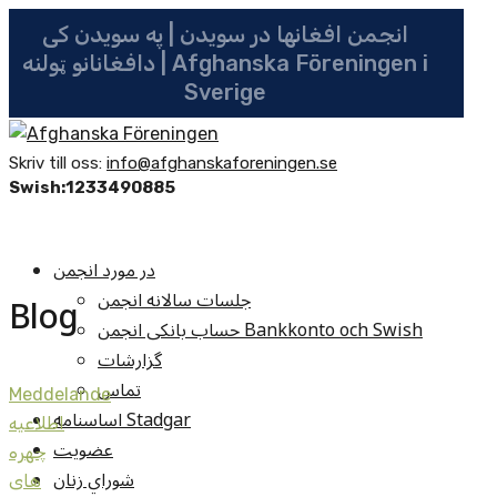
انجمن افغانها در سویدن | په سویدن کی
دافغانانو ټولنه | Afghanska Föreningen i
Sverige
Skriv till oss:
info@afghanskaforeningen.se
Swish:1233490885
در مورد انجمن
جلسات سالانه انجمن
Blog
حساب بانکی انجمن Bankkonto och Swish
گزارشات
تماس
Meddelande
اساسنامه Stadgar
اطلاعيه
عضویت
چهره
شوراي زنان
های