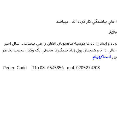
اي پناهندگي کار کرده اند ، ميباشد
Ped)را در سايت معرفي کرده و ايشان ده ها دوسيه پناهجويان افغان را طي بیست ـ سال اخير
 عالي دارد و همچنان پول زياد نميگيرد معرفي يک وکيل مجرب بخاطر
هر
استاکهولم
Peder Gadd Tfn 08- 6545356 mob.0705274708