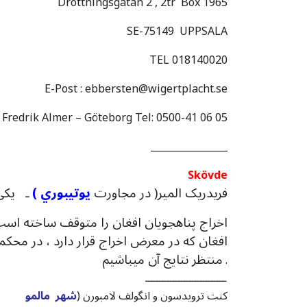
Drottningsgatan 2 , 2tr Box 1965
SE-75149 UPPSALA
TEL 018140020
E-Post : ebbersten@wigertplacht.se
 Fredrik Almer – Göteborg Tel: 0500-41 06 05
________________
Skövde
فريدريک المير( در مجاورت
يوتيبوري )
ـ يکي 
افغان که در معرض اخراج قرار دارد ، در محک
منتظر نتايج آن ميباشيم
.
ـــــــــــــــــــــــــــــ
کنت ترويدسون و انگولف لامبورن (
شهر مالمو