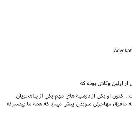
Advokat
از اولين وکلاي بوده که
اخراج پناهجويان افغان را متوقف ساخته است . اکنون او يکي از دوسيه هاي مهم يکي از پناهجويان
مه مافوق مهاجرتي سويدن پيش ميبرد که همه ما بيصبرانه