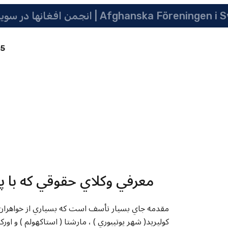
 سویدن | په سویدن کی دافغانانو ټولنه | Afghanska Föreningen i Sverige
85
معرفي وکلاي حقوقي که با پن
مقدمه جاي بسيار تأسف است که بسياري از خواهران و
کوليريد( شهر يوتيبوري ) ، مارشتا ( استاکهولم ) و اور