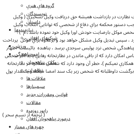
گروه هاي هنري
نويسندگان
اين بسيار مهم است که دانسته شود که شخص تحت نظارت در بازداشت هميشه حق دريافت وکيل تسخيري ( وکيل
داستان
موجب دستور محکمه براي دفاع از شخصي که توانايي انتخاب وکيل
نيازمنديها
 شخص موکل بارضايت خودش اورا وکيل خود نموده باشد ـ م ) .
شرکتهاي افغاني
 ، سپس تبديل وکيل مشکل خواهد بود و برعلاوه براي موکل پرداخت
ورزش
يه پناهندگي شخص نزد پوليس سرحدي برسد ، پناهنده بائيست اظهار
امورپناهندگي
اس امکان دارد که از باقي ماندن در نظارتخانه رهايي يابد .اگر شخص
وکلاي پناهجويان
همکاري نميکنم )، خطر آن وجود دارد که شخص متذکره در نظارتخانه
تظاهرات
 برگشت داوطلبانه که شخص زير يک سند امضا ميکند و يکمقدار پول
ملاقات ها
سيمينارها
قوانين ومقررات جديد
مقالات
راپور روزمره
( ترجمه از نسيم سحر )
درمورد پناهجويان افغان
چهره های ممتاز