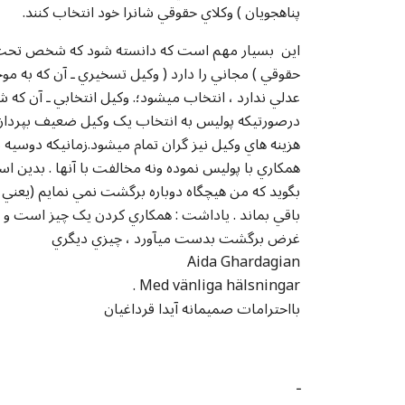
پناهجويان ) وکلاي حقوقي شانرا خود انتخاب کنند.
حقوقي ) مجاني را دارد ( وکيل تسخيري ـ آن که به 
عدلي ندارد ، انتخاب ميشود؛. وکيل انتخابي ـ آن که
درصورتيکه پوليس به انتخاب يک وکيل ضعيف بپردازد
هزينه هاي وکيل نيز گران تمام ميشود.زمانيکه دوس
همکاري با پوليس نموده ونه مخالفت با آنها . بدين اس
بگويد که من هيچگاه دوباره برگشت نمي نمايم (يعني 
باقي بماند . ياداشت : همکاري کردن يک چيز است و
غرض برگشت بدست ميآورد ، چيزي ديگري
Aida Ghardagian
. Med vänliga hälsningar
بااحترامات صميمانه آيدا قرداغیان
ـ