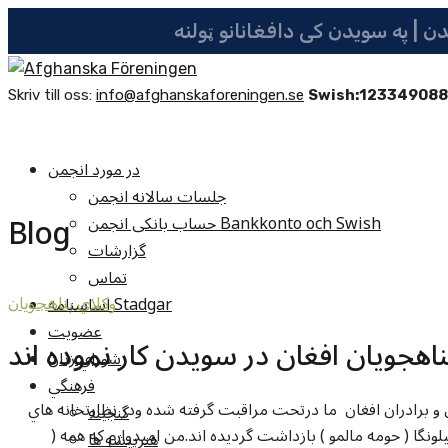
Skriv till oss:
info@afghanskaforeningen.se
Swish:12334908
در مورد انجمن
جلسات سالانه انجمن
Blog
حساب بانکی انجمن Bankkonto och Swish
گزارشات
تماس
اساسنامه Stadgar
وکلاي پناهجويان
عضویت
اهجويان افغان در سويدن کار نموده اند
شوراي زنان
فرهنگي
 برادران افغان ما درتحت مراقبت گرفته شده ودر نظارتخانه هاي
گنجينه
کيلونگا ( حومه مالمو ) بازداشت گرديده اند.من اميدوارم که همه (
هنرپيشه ها