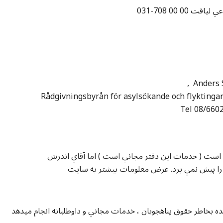
عي لياقت
, Anders 
Rådgivningsbyrån för asylsökande och flyktingar
Tel 08/6602
ورزيده در دفترمشوره دهي براي پناهجويان ومهاجرين است ( خدمات اين دفتر مجاني است ) اما آقاي اندرش
را پيش نمي برد. غرض معلومات بيشتر به سايت
زيده بخاطر حقوق پناهجويان ، خدمات مجاني و داوطلبانه انجام ميدهد