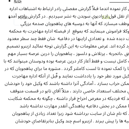
خانه
ــــــــــــــــ
ار نموده اندما قبلاٌ گزارش مفصلي رادر ارتباط به اشتباهات اداره
Sök
نقل قول از راديوي سويدن به نشر سپرديم . در گزارش راديو آمده
efter:
 موظف ميسازد که آنها به دوسيه هاي پناهجويان صدمه بزرگي
 وکلا فراموش مينمايند که بموقع از فيصله اداره مهاجرت به محکمه
 ديده شده و تعدادي ازاينها در دفاعيه شان فقط چند سطر معدود
ود کرده اند. غرض معلومات به اين گزارش توجه نمائيد ازينرو تصميم
ق ،باتجربه ، پرتلاش و دلسوز ، پناهجويان را درين عرصه بسيار مهم
کامل نيست و فقط آغاز کار درين عرصه بوده ودوستان ميتوانند که با
را کمک نموده تا لست کاملتر گردد . مشوره ما براي پناهجويان که در
 مورد نظر خود را يادداشت نمايند و قّبل از آنکه اداره مهاجرت
کن خراب بسازد ، آمادگي آنرا داشته باشند که وکيل خود را خودشان
 مختلف استعداد خاصي دارند ، مثلاٌ آقاي تابو در قسمت متوقف
د که فرديکه در معرض اخراج قرار داشته ، چگونه به محکمه شکايت
ا ممکن در بخش دفاعيه پناهندگي آنقدر مهارت نداشته باشد
 که نام شان از سايت برداشته شود زيرا تعداد زيادي از پناهجويان
يه ها را پيش ببرند . ازينرو اسم چند وکيل بنابرتقاضاي خودشان