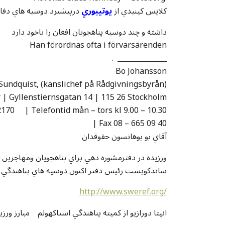
031-708 00 00 کلايس کينيدي از
يوتيبوري
درپيشبرد دوسيه هاي دفا
داشته و چند دوسيه پناهجويان افغان را باخود دارد
Han förordnas ofta i förvarsärenden
. ______________
Bo Johansson
Sundquist, (kanslichef på Rådgivningsbyrån)
 | Gyllenstiernsgatan 14 | 115 26 Stockholm
170 | Telefontid mån – tors kl 9.00 – 10.30
| Fax 08 – 665 09 40
آقاي بو يوهانسون حقوقدان
ساندکويست رئيس دفتر اکنون دوسيه هاي پناهندگي 
http://www.sweref.org/
انيتا دورازيو از کميته پناهندگي استاکهولم مبارز ور