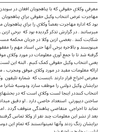
ـــــــــــــــــــــــــــــــــــــــــــــــــــــــــــــــــــــــــــــــــــ
معرفي وکلاي حقوقي که با پناهجويان افغان در سويدن ک
مهاجرت غرض انتخاب وکيل حقوقي براي پناهجويان از 
بود که اداره مهاجرت بعضاٌ وکلاي را براي پناهجويان
ميرسانند . در گزارش تذکر گرديده بود که برخي ازين
شکايت کنند . بعضي ازين وکلا در جريان محکمه مست
مينويسند و بالاخره برخي آنها حتي اسناد مهم را مفق
گرفته شد تا با جمع آوري معلومات در مورد وکلاي موف
يعني انتخاب وکيل حقوقي کمک کنيم . البته اين لست 
ارائه معلومات مفيد در مورد وکلاي موفق ومجرب ، ما 
معرض اخراج قرار دارند ،اينست که شماره تليفون وکيل
برايشان وکيل دولتي را موظف سازد ودوسيه شانرا مم
انتخاب کننددر اينجا لست وکلاي است که در بخشهاي
ساختن ديپورتي استعداد خاصي دارد . او دقيق ميدان
نمايد تا اخراجي متقاضي پناهندگي متوقف گردد . ام
بعد از نشر اين معلومات چند نفر از وکلا تماس گرفتند
برايشان زنگ زدند وآنها نميتوانستند که تمام اين دوس
ازلست خارج ساخته شد