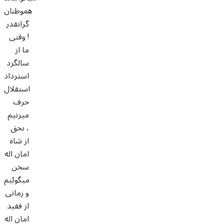
هموطنان
گرانقدر
! وقتی
ما از
سالگرد
استرداد
استقلال
حرف
میزنیم
، بحق
از شاه
امان اله
سخن
میگوئیم
و زمانی
از فقید
امان اله