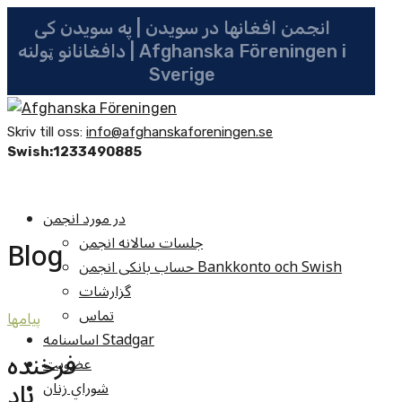
انجمن افغانها در سویدن | په سویدن کی
دافغانانو ټولنه | Afghanska Föreningen i
Sverige
Skriv till oss:
info@afghanskaforeningen.se
Swish:1233490885
در مورد انجمن
جلسات سالانه انجمن
Blog
حساب بانکی انجمن Bankkonto och Swish
گزارشات
تماس
پيامها
اساسنامه Stadgar
فرخنده
عضویت
باد
شوراي زنان