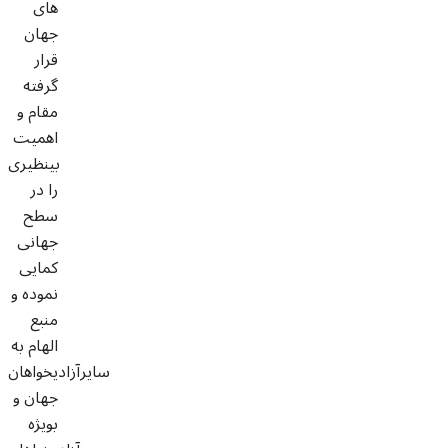
های
جهان
قرار
گرفته
مقام و
اهمیت
بینظیری
را در
سطح
جهانی
کمایی
نموده و
منبع
الهام به
سایرآزادیخواهان
جهان و
بویژه