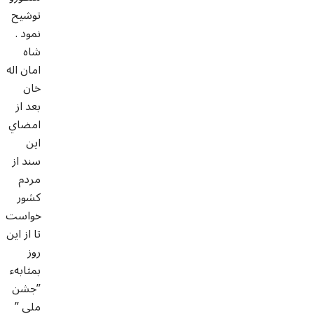
توشیح
نمود .
شاه
امان اله
خان
بعد از
امضاي
اين
سند از
مردم
كشور
خواست
تا از اين
روز
بمثابهء
”جشن
ملي ”