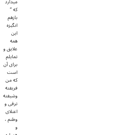
میدارد
که ”
بازهم
انگیزه
این
همه
علایق و
تمایلم
برای آن
است
که من
فریفته
وشیفته
ترقی و
اعتلای
وطنم ،
و
همواره