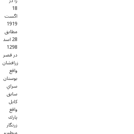
را در
18
اگست
1919
مطابق
28 اسد
1298
در قصر
زرافشان
واقع
بوستان
سراي
سابق
كابل
واقع
پارك
زرنگار
منظورو