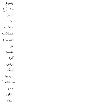
وسیع
خدا ( ج
) نیز
یک
ملک و
مملکت
است و
در
نقشه
کره
ارض
اینک
موجود
میباشد.”
و در
پایان
اعلام