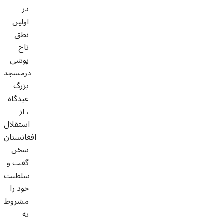
در
اولين
نطق
تاج
پوشی
درمسجد
بزرگ
عيدگاه
، از
استقلال
افغانستان
سخن
گفت و
سلطنت
خود را
مشروط
به