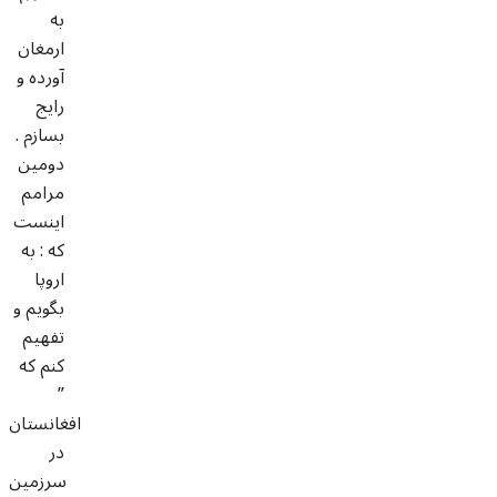
به
ارمغان
آورده و
رایج
بسازم .
دومین
مرامم
اینست
که : به
اروپا
بگویم و
تفهیم
کنم که
”
افغانستان
در
سرزمین