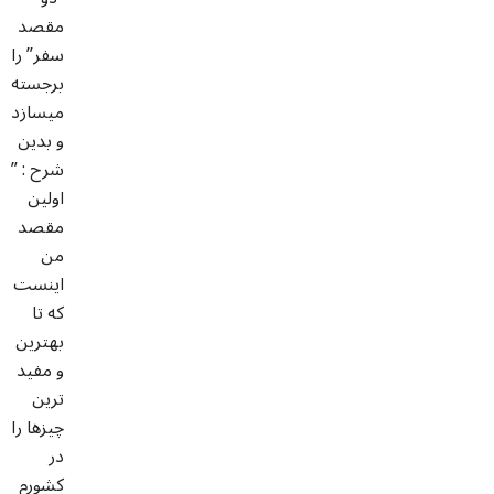
مقصد
سفر” را
برجسته
میسازد
و بدین
شرح : ”
اولین
مقصد
من
اینست
که تا
بهترین
و مفید
ترین
چیزها را
در
کشورم