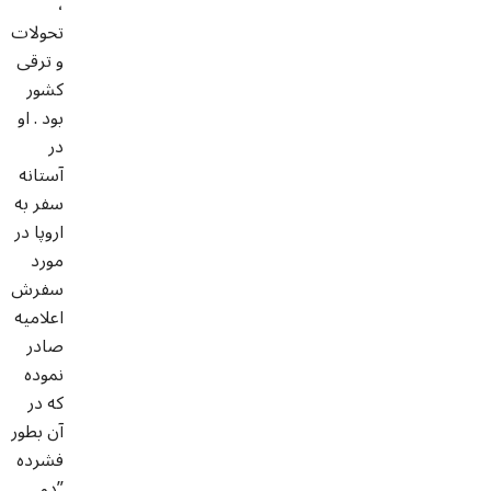
،
تحولات
و ترقی
کشور
بود . او
در
آستانه
سفر به
اروپا در
مورد
سفرش
اعلامیه
صادر
نموده
که در
آن بطور
فشرده
”دو