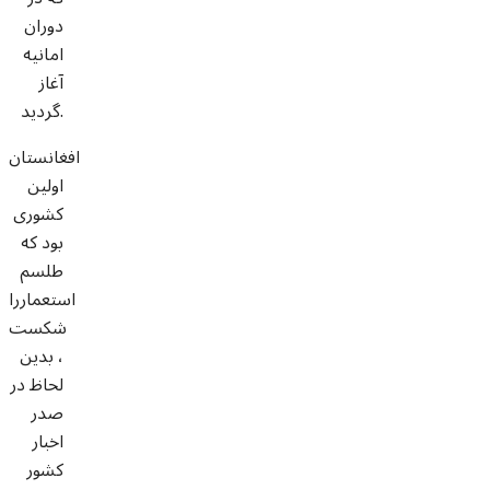
دوران
امانیه
آغاز
گردید.
افغانستان
اولین
کشوری
بود که
طلسم
استعماررا
شکست
، بدین
لحاظ در
صدر
اخبار
کشور