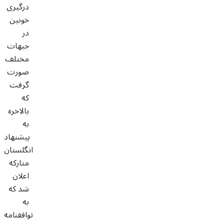
درگیری
خونین
در
جبهات
مختلف
صورت
گرفت
که
بالاخره
به
پیشنهاد
انگلستان
متارکه
اعلان
شد که
به
توافقنامه