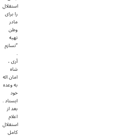
استقلال
را برای
مادر
وطن
تهيه
نسازم”
.
آری ،
شاه
امان اله
به وعده
خود
ایستاد .
بعد از
اعلام
استقلال
کامل