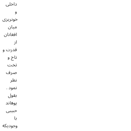
داخلی
و
خونریزی
میان
افغانان
از
قدرت و
تاج و
تخت
صرف
نظر
نمود .
بقول
پوهاند
حبیبی
با
وجودیکه