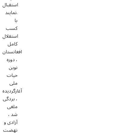
استقبال
نمايند.
با
کسب
استقلال
کامل
افغانستان
، دوره
نوین
حیات
ملی
آغازگردیده
، بردگی
ملغی
شد ،
آزادی و
نهضت