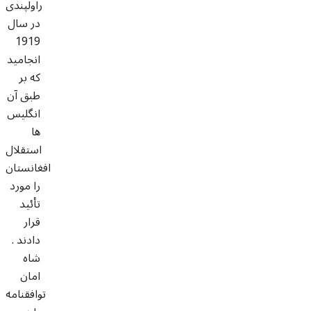
راولپندی
در سال
1919
انجامید
که بر
طبق آن
انگليس
ها
استقلال
افغانستان
را مورد
تأئيد
قرار
دادند .
شاه
امان
توافقنامه