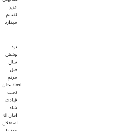
عزیز
تقدیم
میدارد
نود
وشش
سال
قبل
مردم
افغانستان
تحت
قیادت
شاه
امان اله
استقلال
خود را