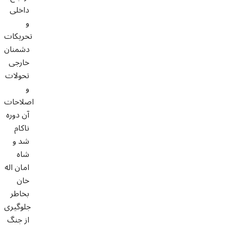
داخلی
و
تحریکات
دشمنان
خارجی
تحولات
و
اصلاحات
آن دوره
ناکام
شد و
شاه
امان اله
خان
بخاطر
جلوگیری
از جنگ