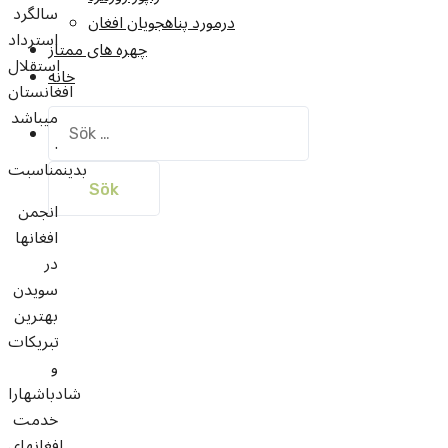
سالگرد
درمورد پناهجويان افغان
استرداد
چهره های ممتاز
استقلال
خانه
افغانستان
میباشد
Sök
.
efter:
بدینمناسبت
انجمن
افغانها
در
سویدن
بهترین
تبریکات
و
شادباشهارا
خدمت
افغانهای