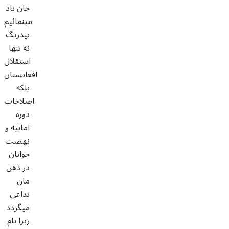
خان یاد
مینمائیم
بیدرنگ
نه تنها
استقلال
افغانستان
بلکه
اصلاحات
دوره
امانیه و
نهضت
جوانان
در ذهن
مان
تداعی
میگردد
زیرا نام