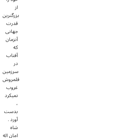
از
بزرگترین
قدرت
جهانی
آنزمان
که
آفتاب
در
سرزمین
قلمروش
غروب
نمیکرد
،
بدست
آورد .
شاه
امان اله