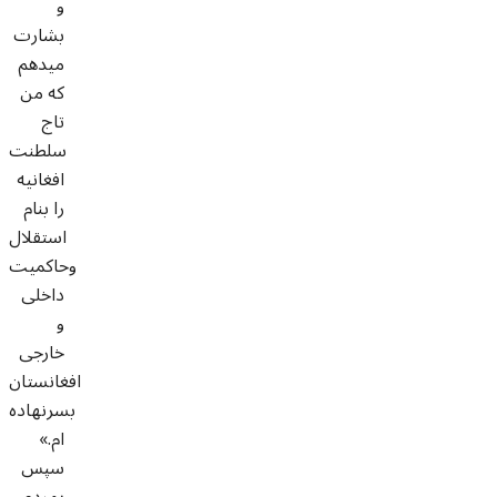
و
بشارت
ميدهم
که من
تاج
سلطنت
افغانيه
را بنام
استقلال
وحاکميت
داخلی
و
خارجی
افغانستان
بسرنهاده
ام.»
سپس
بمردم