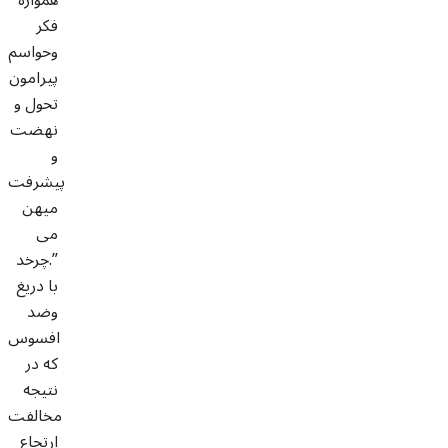
فکر
وحواسم
پیرامون
تحول و
نهضت
و
پیشرفت
میهن
می
چرخد.”
با دریغ
وضد
افسوس
که در
نتیجه
مخالفت
ارتجاع