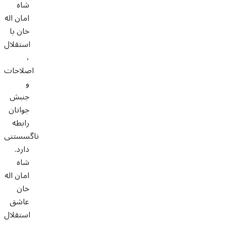
شاه
امان اله
خان با
استقلال
،
اصلاحات
و
جنبش
جوانان
رابطه
ناگسستنی
دارد.
شاه
امان اله
خان
عاشق
استقلال