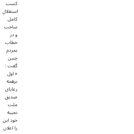
کسب
استقلال
کامل
ساخت
و در
خطاب
بمردم
چنین
گفت :
« اول
برهمه
رعايای
صديق
ملت
نجيبه
خود اين
را اعلان