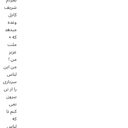
شریف
کابل
وعده
میدهد
که «
ملت
عزيز
من !
من اين
لباس
سربازی
را از تن
بيرون
نمی
کنم تا
که
لباس