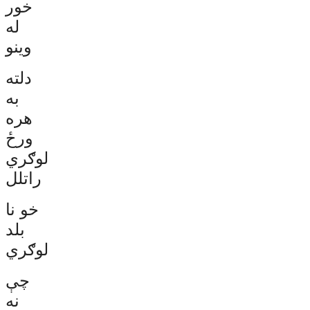
خور
له
وینو
دلته
به
هره
ورځ
لوګري
راتلل
خو نا
بلد
لوګري
چې
نه