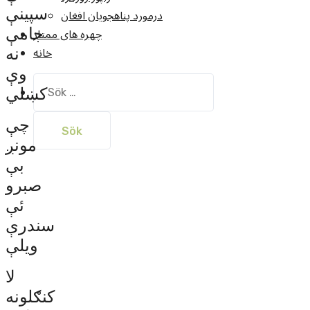
سپینې
درمورد پناهجويان افغان
چهره های ممتاز
جامې
خانه
نه
وې
Sök
کښلي
efter:
چې
مونږ
بې
صبرو
ئې
سندرې
ویلې
لا
کنګلونه