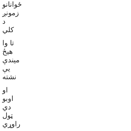
ځوانانو
زمونږ
د
کلي
تا وا
هیځ
میندې
يې
نشته
او
اوبو
دي
ټول
راوړي