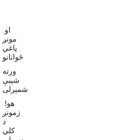
او
مونږ
یاغي
ځوانانو
ورته
شېبې
شمیرلی
هو!
زمونږ
د
کلي
سپرلی