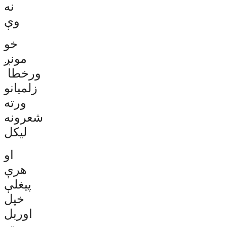
نه
وې
خو
مونږ
ورخطا
زلمیانو
ورته
شعرونه
لیکل
او
هرې
پیغلې
خپل
اوربل