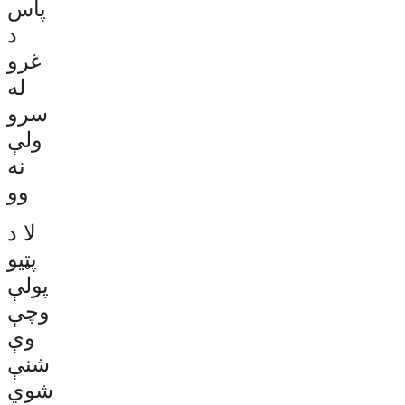
پاس
د
غرو
له
سرو
ولې
نه
وو
لا د
پټیو
پولې
وچې
وې
شنې
شوي