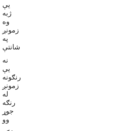
يې
ژبه
وه
زمونږ
په
شانتې
نه
يې
رنګونه
زمونږ
له
رنګه
جوړ
وو