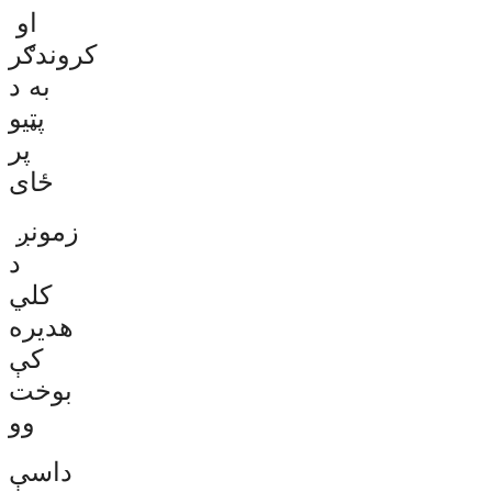
او
کروندګر
به د
پټیو
پر
ځای
زمونږ
د
کلي
هدیره
کې
بوخت
وو
داسې