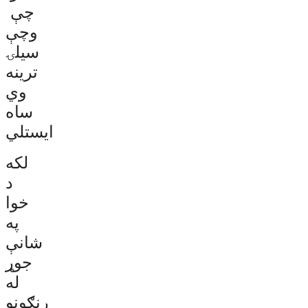
چې
وچې
سیلۍ
ترینه
وي
ساه
ایستلي
لکه
د
خوا
په
شانې
جوړ
له
رنګونو