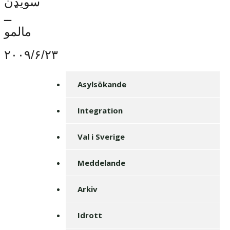
سویډن
ــ
مالمو
۲۰۰۹
/
۶
/
۲۳
Asylsökande
Integration
Val i Sverige
Meddelande
Arkiv
Idrott