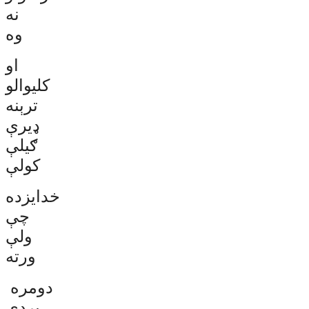
نه
وه
او
کلیوالو
ترېنه
ډیرې
ګیلې
کولې
خدایزده
چې
ولې
ورته
دومره
پردی