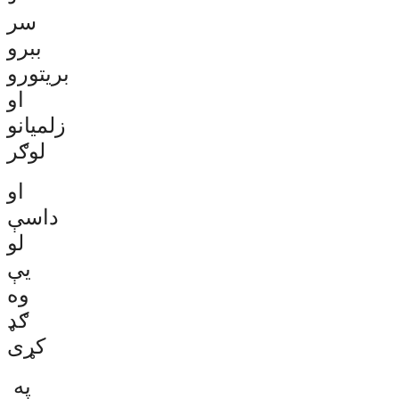
سر
ببرو
بریتورو
او
زلمیانو
لوګر
او
داسې
لو
یې
وه
ګډ
کړی
په