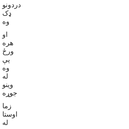
دردونو
ډک
وه
او
هره
ورځ
يې
وه
له
وینو
جوړه
زما
اوستا
له