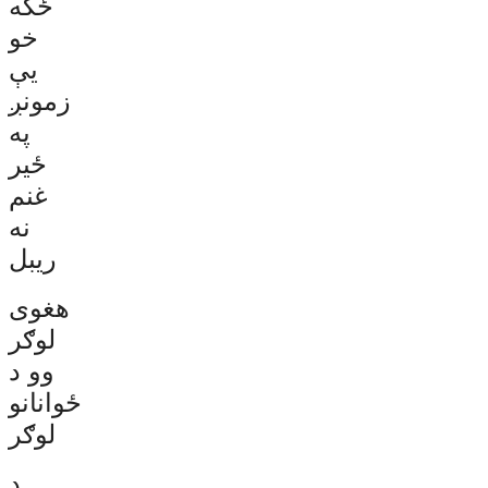
ځکه
خو
یې
زمونږ
په
ځیر
غنم
نه
ریبل
هغوی
لوګر
وو د
ځوانانو
لوګر
د