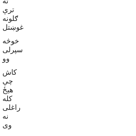
ته
ترې
ګلونه
غوښتل
خوڅه
سپرلی
وو
کاش
چې
هيځ
کله
راغلی
نه
وی