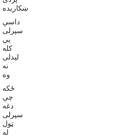
ښکاریده
داسې
سپرلی
يې
کله
لیدلی
نه
وه
ځکه
چې
دغه
سپرلی
ټول
له