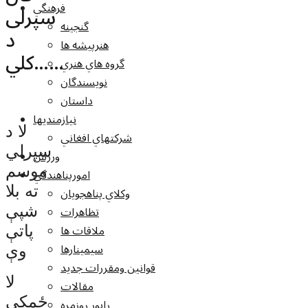
فرهنگي
سپرلی
گنجينه
د
هنرپيشه ها
کلي……
گروه هاي هنري
نويسندگان
داستان
نيازمنديها
لا د
شرکتهاي افغاني
سپرلي
ورزش
موسم
امورپناهندگي
ته بلا
وکلاي پناهجويان
تظاهرات
شپې
ملاقات ها
پاتې
سيمينارها
وې
قوانين ومقررات جديد
لا
مقالات
ځمکې
راپور روزمره