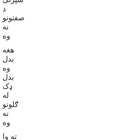
د
صفتونو
نه
وه
هغه
بدل
وه
بدل
ډک
له
ګلونو
نه
وه
ته وا