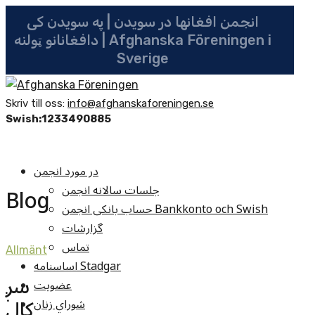
انجمن افغانها در سویدن | په سویدن کی
دافغانانو ټولنه | Afghanska Föreningen i
Sverige
Skriv till oss:
info@afghanskaforeningen.se
Swish:1233490885
در مورد انجمن
جلسات سالانه انجمن
Blog
حساب بانکی انجمن Bankkonto och Swish
گزارشات
تماس
Allmänt
اساسنامه Stadgar
سږ
عضویت
کال
شوراي زنان