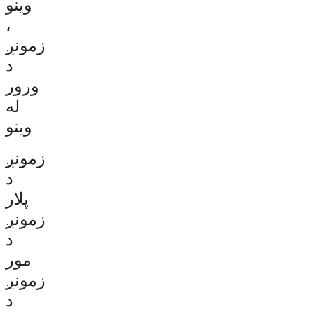
وینو
،
زمونږ
د
ورور
له
وینو
زمونږ
د
پلار
زمونږ
د
مور
زمونږ
د