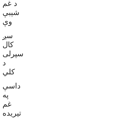
د غم
شېبې
وې
سږ
کال
سپرلی
د
کلي
داسې
په
غم
تیریده