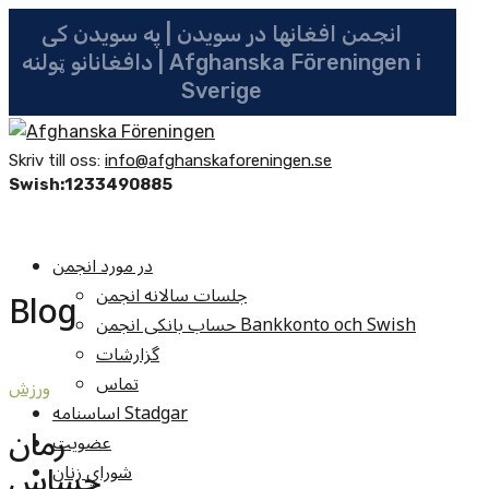
انجمن افغانها در سویدن | په سویدن کی
دافغانانو ټولنه | Afghanska Föreningen i
Sverige
Skriv till oss:
info@afghanskaforeningen.se
Swish:1233490885
در مورد انجمن
جلسات سالانه انجمن
Blog
حساب بانکی انجمن Bankkonto och Swish
گزارشات
تماس
ورزش
اساسنامه Stadgar
رمان
عضویت
حساس
شوراي زنان