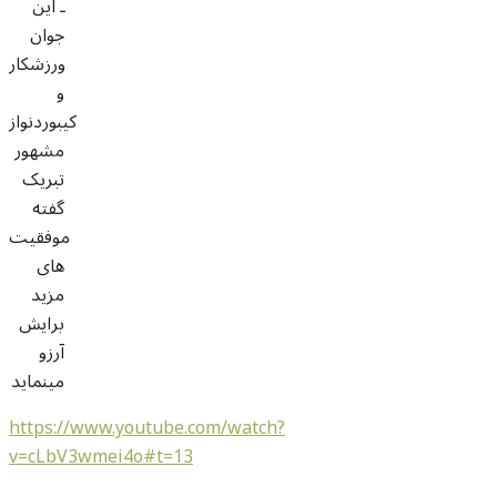
ـ این
جوان
ورزشکار
و
کیبوردنواز
مشهور
تبریک
گفته
موفقیت
های
مزید
برایش
آرزو
مینماید
https://www.youtube.com/watch?
v=cLbV3wmei4o#t=13