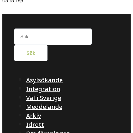
Go to Top
Sök
efter:
Asylsökande
Integration
Val i Sverige
Meddelande
Arkiv
Idrott