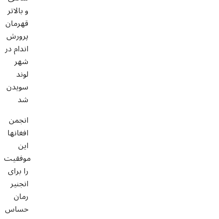
و بالاتر
قهرمان
پرورش
اندام در
شهر
لوند
سویدن
شد
انجمن
افغانها
این
موفقیت
را برای
انجنیر
رمان
حساس