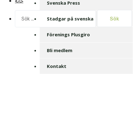
خانه
Svenska Press
Sök
Stadgar på svenska
efter:
Förenings Plusgiro
Bli medlem
Kontakt