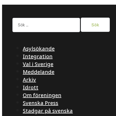
Sök
efter:
Asylsökande
Integration
Val i Sverige
Meddelande
Arkiv
Idrott
Om föreningen
Svenska Press
Stadgar på svenska