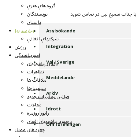
گروه هاي هنري
نويسندگان
داستان
نيازمنديها
Asylsökande
شرکتهاي افغاني
ورزش
Integration
امورپناهندگي
وکلاي پناهجويان
Val i Sverige
تظاهرات
Meddelande
ملاقات ها
سيمينارها
Arkiv
قوانين ومقررات جديد
مقالات
Idrott
راپور روزمره
درمورد پناهجويان افغان
Om föreningen
چهره های ممتاز