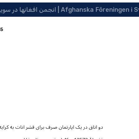
 سویدن | په سویدن کی دافغانانو ټولنه | Afghanska Föreningen i Sverige
85
دو اتاق در یک اپارتمان صرف برای قشر اناث به کرای