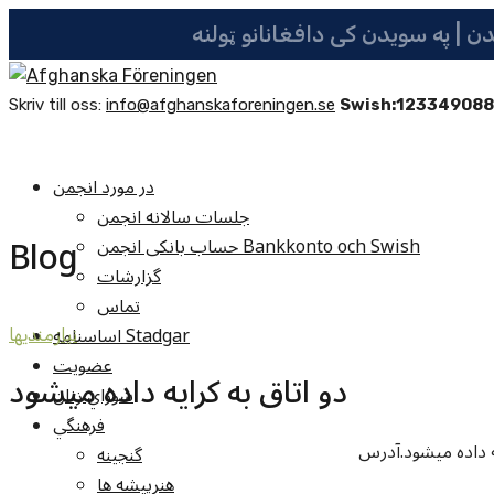
Skriv till oss:
info@afghanskaforeningen.se
Swish:12334908
در مورد انجمن
جلسات سالانه انجمن
Blog
حساب بانکی انجمن Bankkonto och Swish
گزارشات
تماس
اساسنامه Stadgar
نيازمنديها
عضویت
دو اتاق به کرایه داده میشود
شوراي زنان
فرهنگي
ه داده میشود.آدرس
گنجينه
هنرپيشه ها