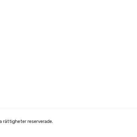
Copyright © Afghanska Föreningen - انجمن افغانها در سویدن. gheter reserverade