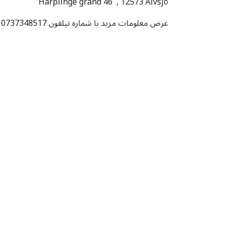
Härplinge gränd 46 , 12573 Älvsjö
غرض معلومات مزید با شماره تیلفون 0737348517 با جناب سمیع نبی در تماس شوید