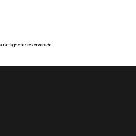
Copyright © Afghanska Föreningen - انجمن افغانها در سویدن. gheter reserverade