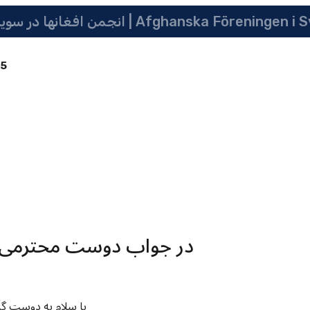
 سویدن | په سویدن کی دافغانانو ټولنه | Afghanska Föreningen i Sverige
85
در جواب دوست محترمی که 
با سلام به دوست گر