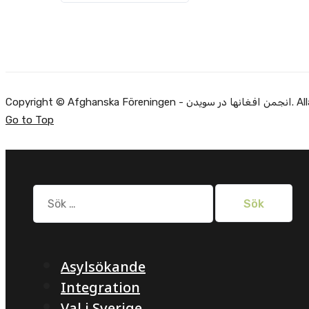
Alla rätti.
Go to Top
Sök
efter:
Asylsökande
Integration
Val i Sverige