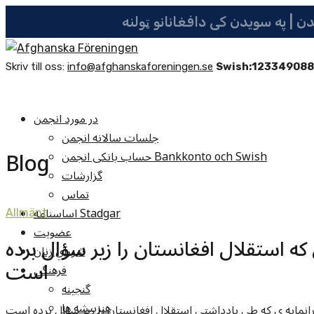
Skriv till oss:
info@afghanskaforeningen.se
Swish:12334908
در مورد انجمن
جلسات سالانه انجمن
Blog
حساب بانکی انجمن Bankkonto och Swish
گزارشات
تماس
اساسنامه Stadgar
Allmänt
عضویت
استقلال افغانستان را زیر سؤال برده
شوراي زنان
است
فرهنگي
گنجينه
هنرپيشه ها
انمایه ی که طی یادداشتی استقلال افغانستان را زیر سؤال برده است