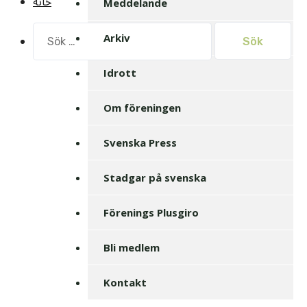
خانه
Meddelande
Sök
Arkiv
efter:
Idrott
Om föreningen
Svenska Press
Stadgar på svenska
Förenings Plusgiro
Bli medlem
Kontakt