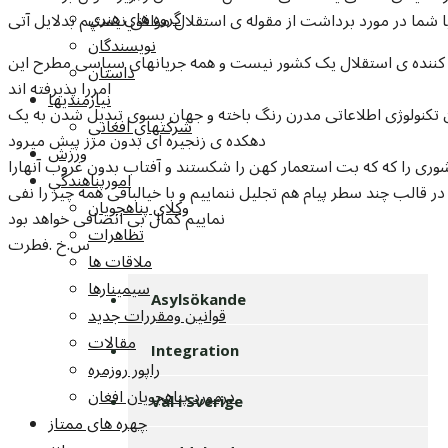
گروه هاي هنري
 شما در مورد برداشت از مقوله ی استقلال موافق نیستیم بدلایل آتی
نويسندگان
ی کننده ی استقلال یک کشور نیست و همه جریانهای سیاسی مطرح این
داستان
امررا پذیرفته اند
نيازمنديها
ن تکنولوژی اطلاعاتی مدرن رنگ باخته و جهان بسوی تبدیل شدن به یک
شرکتهاي افغاني
دهکده ی زنجیره ای بدون مرز پیش میرود
ورزش
شوری را که که بت استعمار کهن را شکستند و آفتاب بدون غروب آنهارا
امورپناهندگي
ر قالب چند سطر پیام هم تجلیل ننماییم و با خیالبافی همه چیز را نفی
وکلاي پناهجويان
نماییم کمال بی انصافی خواهد بود
تظاهرات
س.خ .فطرت
ملاقات ها
سيمينارها
Asylsökande
قوانين ومقررات جديد
مقالات
Integration
راپور روزمره
درمورد پناهجويان افغان
Val i Sverige
چهره های ممتاز