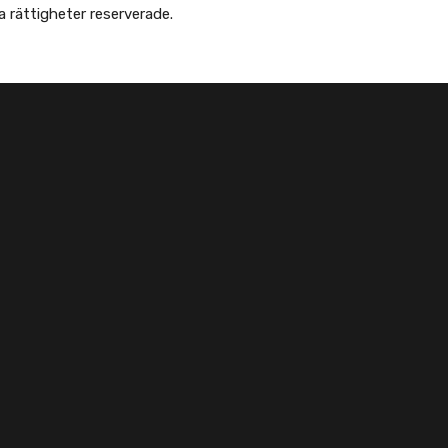
Copyright © Afghanska Föreningen - انجمن افغانها در سویدن. gheter reserverade