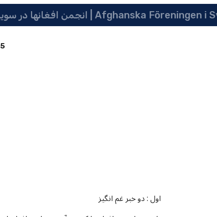
 سویدن | په سویدن کی دافغانانو ټولنه | Afghanska Föreningen i Sverige
85
اول : دو خبر غم انگیز