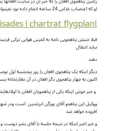
او که اعتصاب غذایی 24 ساعته انجام داده بود نمیتوانست از جایش برخیزد اما بآنهم دیپورت شد
نباید انتقال
دهند
دیگر اینکه یک پناهجوی افغان را روز پنجشنبه اول نومب
اکنون به چهار پناهجوی دگر افغان در آن نظارتخانه بسر
و خبر خوش اینکه یکی از پناهجویان افغان با اولادهایش از طرف محکمه مهاجرتی اقامت دایمی گرفت
ووکیل این پناهجو آقای یورگن ابرشتین است ودر شهر 
افزوده خواهد شد
و خبر اخیر اینکه در نتیجه جلسه با آقای بشر دوست و