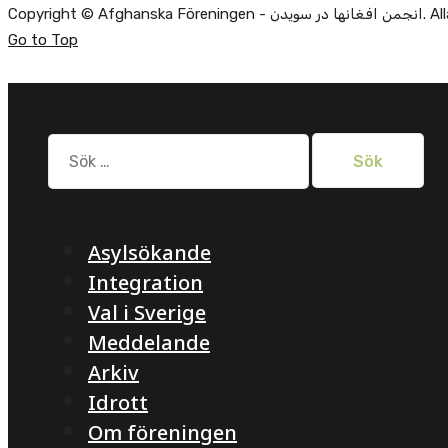
Alla rätti.
Go to Top
Sök
efter:
Asylsökande
Integration
Val i Sverige
Meddelande
Arkiv
Idrott
Om föreningen