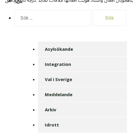
اهجویان افغان واسناد هویت افغانها ملاقات نماید .گرچه تاریخ دقیق
خانه
Sök
efter:
Asylsökande
Integration
Val i Sverige
Meddelande
Arkiv
Idrott