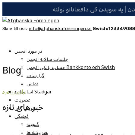
Skriv till oss:
info@afghanskaforeningen.se
Swish:12334908
در مورد انجمن
جلسات سالانه انجمن
Blog
حساب بانکی انجمن Bankkonto och Swish
گزارشات
تماس
اساسنامه Stadgar
راپور روزمره
عضویت
خبر های تازه
شوراي زنان
فرهنگي
گنجينه
هنرپيشه ها