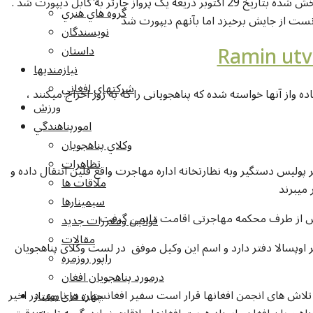
رامین پناهجوی افغان را که خبر آن در سایت افغانها پخش شده بتاریخ 29 اکتوبر ذریعه یک پرواز چارتر به کابل دیپورت شد .
گروه هاي هنري
نويسندگان
داستان
نيازمنديها
شرکتهاي افغاني
قبلا جنبش پناهجویی نامه به کمپنی هوایی ترکی فرستاده واز آنها خواسته شده که پناهجویانی را که به زور اخراج میکنند ،
ورزش
امورپناهندگي
وکلاي پناهجويان
تظاهرات
ر پولیس دستگیر وبه نظارتخانه اداره مهاجرت واقع فلین انتقال داده و
ملاقات ها
 میبرند
سيمينارها
قوانين ومقررات جديد
مقالات
اوپسالا دفتر دارد و اسم این وکیل موفق در لست وکلای پناهجویان
راپور روزمره
درمورد پناهجويان افغان
 تلاش های انجمن افغانها قرار است سفیر افغانستان در ناروی در اخیر
چهره های ممتاز