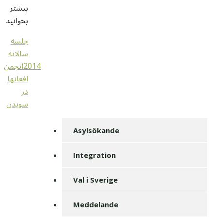
بیشتر
بخوانید
جلسه
سالانه
2014انجمن
افغانها
در
سویدن
Asylsökande
Integration
Val i Sverige
Meddelande