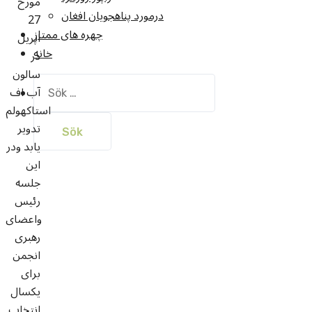
مورخ
درمورد پناهجويان افغان
27
چهره های ممتاز
اپریل
خانه
در
سالون
Sök
آب اف
efter:
استاکهولم
تدویر
یابد ودر
این
جلسه
رئیس
واعضای
رهبری
انجمن
برای
یکسال
انتخاب