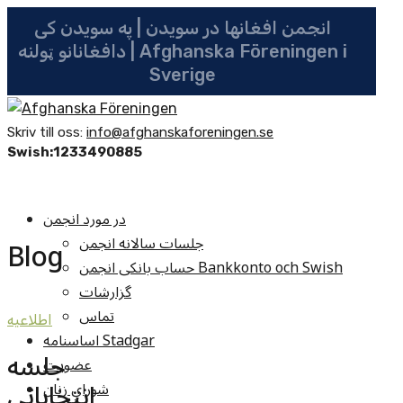
انجمن افغانها در سویدن | په سویدن کی
دافغانانو ټولنه | Afghanska Föreningen i
Sverige
Skriv till oss:
info@afghanskaforeningen.se
Swish:1233490885
در مورد انجمن
جلسات سالانه انجمن
Blog
حساب بانکی انجمن Bankkonto och Swish
گزارشات
تماس
اطلاعيه
اساسنامه Stadgar
جلسه
عضویت
انتخاباتی
شوراي زنان