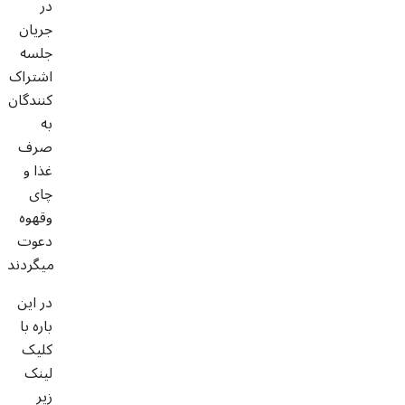
در
جریان
جلسه
اشتراک
کنندگان
به
صرف
غذا و
چای
وقهوه
دعوت
میگردند
در این
باره با
کلیک
لینک
زیر