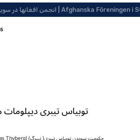
 سویدن | په سویدن کی دافغانانو ټولنه | Afghanska Föreningen i Sverige
85
توبیاس تیبری دیپلومات 