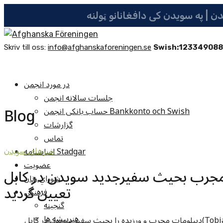
Skriv till oss:
info@afghanskaforeningen.se
Swish:12334908
در مورد انجمن
جلسات سالانه انجمن
Blog
حساب بانکی انجمن Bankkonto och Swish
گزارشات
تماس
اساسنامه Stadgar
خبرهاي سويدن
عضویت
مجرب بحیث سفیرجدید سویدن در کابل
شوراي زنان
تعیین گردید
فرهنگي
گنجينه
هنرپيشه ها
حکومت سویدن توبیاس تیبری( تیبرگ) (Tobias Thyberg)دیپلومات مجرب و ورزیده را بحیث سفیر سویدن در کابل