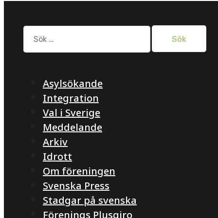
Sök
efter:
Asylsökande
Integration
Val i Sverige
Meddelande
Arkiv
Idrott
Om föreningen
Svenska Press
Stadgar på svenska
Förenings Plusgiro