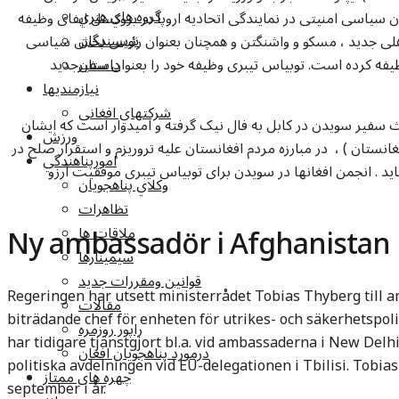
گروه هاي هنري
ن سیاسی امنیتی در نمایندگی اتحادیه اروپا در بروکسل ایفای وظیفه
نويسندگان
 دهلی جدید ، مسکو و واشنگتن و همچنان بعنوان رئیس بخش سیاسی
وظیفه کرده است. توبیاس تیبری وظیفه خود را بعنوان سفیرجدید
داستان
نيازمنديها
شرکتهاي افغاني
ث سفیر سویدن در کابل به فال نیک گرفته و امیدوار است که ایشان
ورزش
نستان ) ، در مبارزه مردم افغانستان علیه تروریزم و استقرار صلح در
امورپناهندگي
ید . انجمن افغانها در سویدن برای توبیاس تیبری موفقیت آرزو
وکلاي پناهجويان
تظاهرات
Ny ambassadör i Afghanistan
ملاقات ها
سيمينارها
قوانين ومقررات جديد
Regeringen har utsett ministerrådet Tobias Thyberg till 
مقالات
biträdande chef för enheten för utrikes- och säkerhetspoli
راپور روزمره
har tidigare tjänstgjort bl.a. vid ambassaderna i New Del
درمورد پناهجويان افغان
politiska avdelningen vid EU-delegationen i Tbilisi. Tobias
چهره های ممتاز
september i år.