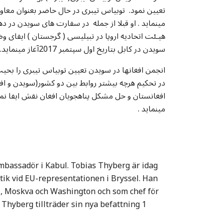
تعیین نمود. توبیاس تیبری در حال حاضر بعنوان معاو
مینماید . او قبلا از جمله در سفارت های سویدن در
هیـئت اتحادیه اروپا در تبیلیسی ( گرجستان ) ایفای 
سویدن در کابل بتاریخ اول سپتمبر 2017آغاز مینماید.
انجمن افغانها در سویدن تعیین توبیاس تیبری را بحی
در تحکیم هرچه بیشتر روابط بین دو کشور(سویدن و افغا
افغانستان و حل مشکل پناهجویان افغان نقش ایفا نما
مینماید .
ambassadör i Kabul. Tobias Thyberg är idag
tik vid EU-representationen i Bryssel. Han
hi, Moskva och Washington och som chef för
 Thyberg tillträder sin nya befattning 1