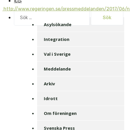
خانه
http://www.regeringen.se/pressmeddelanden/2017/06/n
Sök
efter:
Asylsökande
Integration
Val i Sverige
Meddelande
Arkiv
Idrott
Om föreningen
Svenska Press