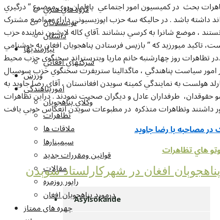
اهرات بحث در کميسيون امور اجتماعي پارلمان روي موضوع ” درگيري
گروه هاي هنري
اند داشته باشد . در حاليکه سه حزب اپوزيسيوني داراي مواضع مشترک
نويسندگان
انستند ، موضع شانرا به کرسي بنشانند .آقاي کاله لارشون نماينده حزب
داستان
 تاکيد ميورزيد که ” بازپس فرستادن پناهجويان افغان به خوشنامي
نيازمنديها
ر تظاهرات روز چهارشنبه خانم ماريا ويترستراند سخنگوي حزب محيط
شرکتهاي افغاني
امور سياست پناهندگي ، ماگدالينا ستريفرت سخنگوي حزب سوسيال
ورزش
رلد هولست به نمايندگي کميته سويدن افغانستان ، آقاي رضا جاويد به
امورپناهندگي
وسو حقوقدان، طرفداران عادل و ديگران صحبت نمودند . دراين تظاهرات
وکلاي پناهجويان
ور داشتند وتظاهرات متذکره در مطبوعات سويدن انعکاس خوبي يافت
تظاهرات
ملاقات ها
ک در مصاحبه با رضا جاويد
سيمينارها
تو هاي تظاهرات
قوانين ومقررات جديد
مقالات
ناهجوېان افغان در شهرکارلستاد سوېدن
راپور روزمره
درمورد پناهجويان افغان
Asylsökande
چهره های ممتاز