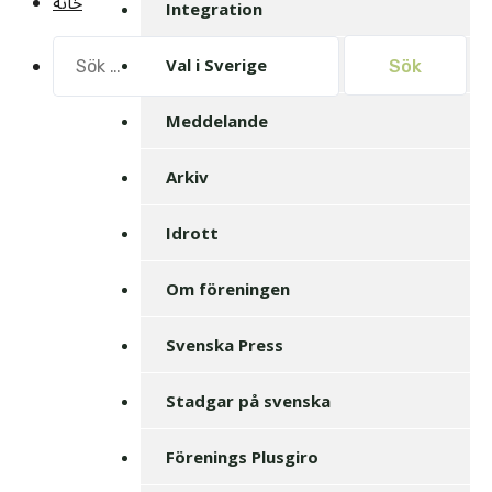
خانه
Integration
Sök
Val i Sverige
efter:
Meddelande
Arkiv
Idrott
Om föreningen
Svenska Press
Stadgar på svenska
Förenings Plusgiro