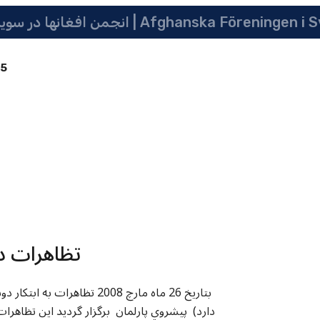
 سویدن | په سویدن کی دافغانانو ټولنه | Afghanska Föreningen i Sverige
85
تظاهرات د
بتاريخ 26 ماه مارچ 2008 تظ
دارد) پيشروي پارلمان برگزار گرديد اين تظاه