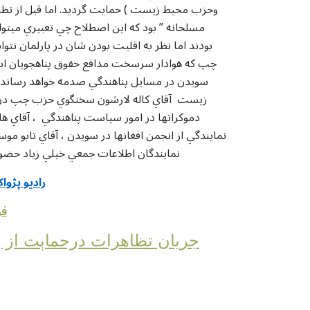
وحزب محيط زيست ) حمايت گرديد. اما قبل از تظ
مسلحانه ” بود که اين اصطلاح چي تعبيري ميتو
بودند اما نظر به اقليت بودن شان در پارلمان نتو
چپ که هوادار سرسخت مدافع حقوق پناهجويان است،
سويدن در مسايل پناهندگي صدمه خواهد رساند.د
زيست آقاي کاله لارشون سخنگوي حزب چپ در 
دموکراتها در امور سياست پناهندگي ، آقاي ها
نمايندگي از انجمن افغانها در سويدن ، آقاي تابو م
نمايندگان اطلاعات جمعي خيلي زياد حض
راديو پژوا
فو
جریان تظاهرات درحماېت از پ