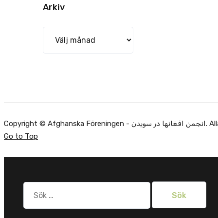
Arkiv
Arkiv
Alla rätti.
Go to Top
Sök
efter: