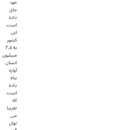
خود
جای
داده
است.
این
کشور
به ۲،۵
مییلیون
انسان
آواره
پناه
داده
است
که
تقریبا
می
توان