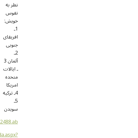
نظر به
نفوس
خویش:
1ـ
افریقای
جنوبی
2ـ
آلمان 3
ـ ایالات
متحده
امریکا
4ـ ترکیه
5ـ
سویدن
32488.ab
da.aspx?