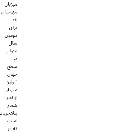
میزبان
مهاجران
اند،
برای
دومین
سال
متوالی
در
سطح
جهان
”اولین
میزبان”
از نظر
شمار
پناهجویان
است
که در