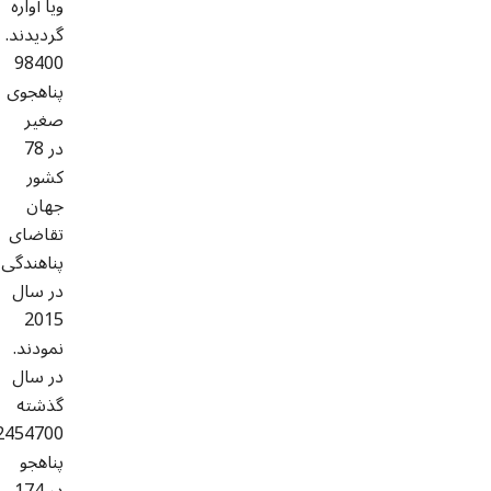
ویا آواره
گردیدند.
98400
پناهجوی
صغیر
در 78
کشور
جهان
تقاضای
پناهندگی
در سال
2015
نمودند.
در سال
گذشته
2454700
پناهجو
در 174