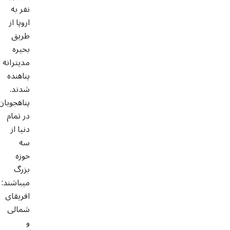
نفر به
اروپا از
طریق
بحیره
مدیترانه
پناهنده
شدند.
پناهجویان
در تمام
دنیا از
سه
حوزه
بزرگ
میباشند:
افریقای
شمالی
و