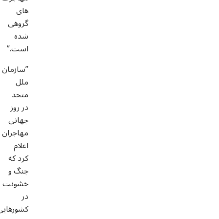
های
گروهی
شده
است.”
”سازمان
ملل
متحد
در روز
جهانی
مهاجران
اعلام
کرد که
جنگ و
خشونت
در
کشورهایی