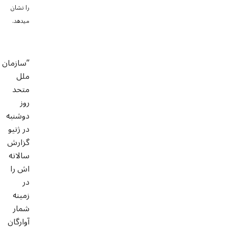
را نشان
میدهد.
”سازمان
ملل
متحد
روز
دوشنبه
در ژنیو
گزارش
سالانه
اش را
در
زمینه
شمار
آوارگان