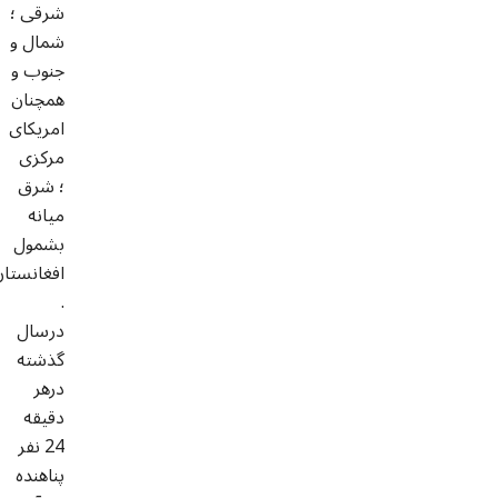
شرقی ؛
شمال و
جنوب و
همچنان
امریکای
مرکزی
؛ شرق
میانه
بشمول
افغانستان
.
درسال
گذشته
درهر
دقیقه
24 نفر
پناهنده