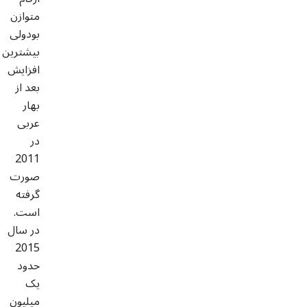
متوازن
بودولی
بیشترین
افزایش
بعد از
بهار
عربی
در
2011
صورت
گرفته
است.
در سال
2015
حدود
یک
میلیون