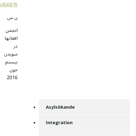
6456876
ن س
انجمن
افغانها
در
سویدن
بیستم
جون
2016
Asylsökande
Integration