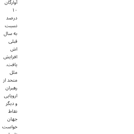
آوارگان
۱۰
درصد
نسبت
به سال
قبلی
اش
افزایش
یافت.
ملل
متحد از
رهبران
اروپایی
و دیگر
نقاط
جهان
خواست