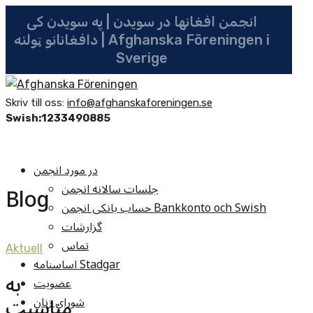
انجمن افغانها در سویدن | په سویدن کی
دافغانانو ټولنه | Afghanska Föreningen i
Sverige
Skriv till oss:
info@afghanskaforeningen.se
Swish:1233490885
در مورد انجمن
جلسات سالانه انجمن
Blog
حساب بانکی انجمن Bankkonto och Swish
گزارشات
تماس
Aktuell
اساسنامه Stadgar
به
عضویت
مناسبت
شوراي زنان