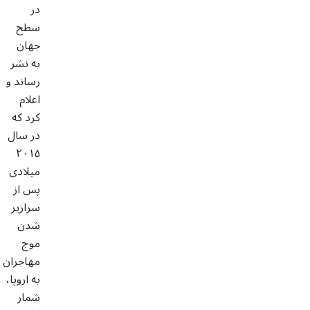
در
سطح
جهان
به نشر
رساند و
اعلام
کرد که
در سال
۲۰۱۵
میلادی
پس از
سرازیر
شدن
موج
مهاجران
به اروپا،
شمار