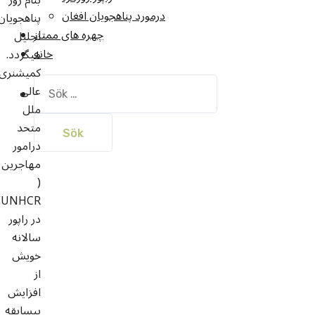
درمورد پناهجويان افغان
پناهجویان
چهره های ممتاز
تجلیل
خانه
میگردد.
کمیشنری
Sök
عالی
efter:
ملل
متحد
درامور
مهاجرین
(
R)
در راپور
سالانه
خویش
از
افزایش
بیسابقه