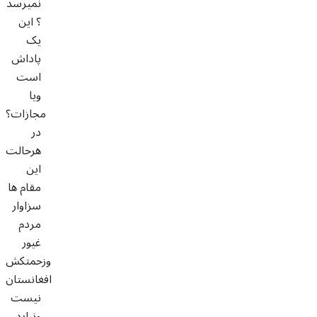
نميرسد
؟ اين
يک
پاداش
است
ويا
مجازات؟
در
هرحالت
اين
مقام ها
سزاوار
مردم
غيور
وزحمتکش
افغانستان
نيست
ونبايد