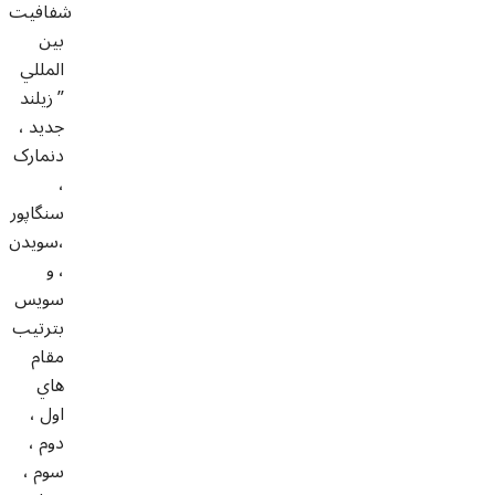
شفافيت
بين
المللي
” زيلند
جديد ،
دنمارک
،
سنگاپور
،سويدن
، و
سويس
بترتيب
مقام
هاي
اول ،
دوم ،
سوم ،