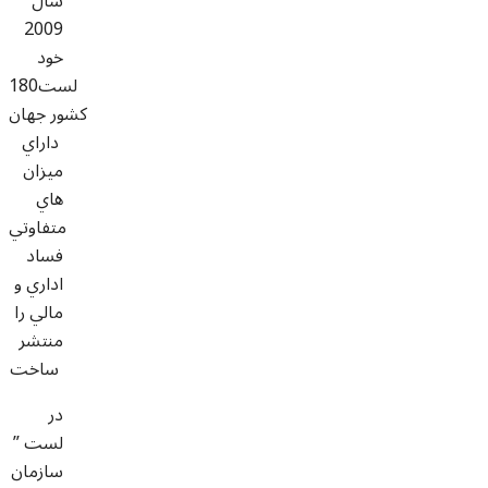
سال
2009
خود
لست180
کشور جهان
داراي
ميزان
هاي
متفاوتي
فساد
اداري و
مالي را
منتشر
ساخت
در
لست ”
سازمان