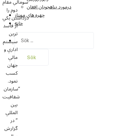
سومالي مقام
درمورد پناهجويان افغان
دوم را
چهره های ممتاز
درداشتن يکي
خانه
از فاسد
ترين
Sök
سيستم
efter:
اداري و
مالي
جهان
کسب
نمود.
”سازمان
شفافيت
بين
المللي
” در
گزارش