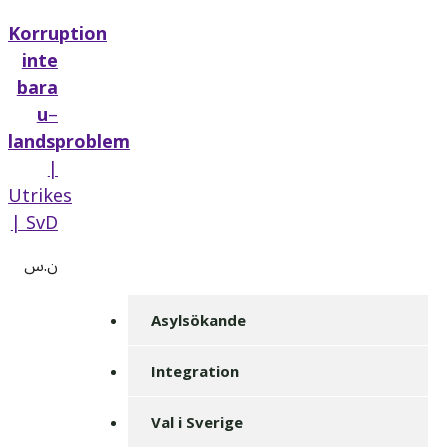
Korruption
inte
bara
u
–
landsproblem
|
Utrikes
| SvD
ن.س
Asylsökande
Integration
Val i Sverige