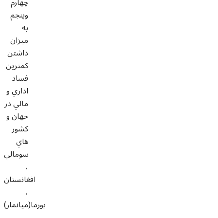
چهارم
وپنجم
به
ميزان
داشتن
کمترين
فساد
اداري و
مالي در
جهان و
کشور
هاي
سومالي
،
افغانستان
،
بورما(ميانمار)
،