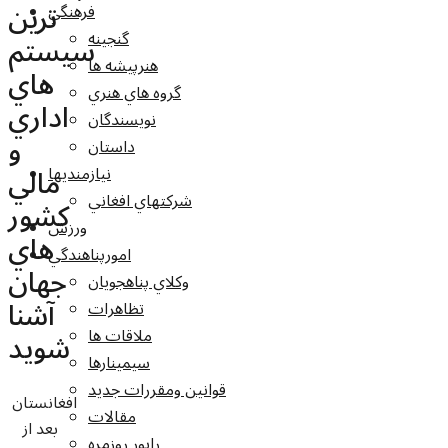
ترين
فرهنگي
گنجينه
سيستم
هنرپيشه ها
هاي
گروه هاي هنري
اداري
نويسندگان
و
داستان
مالي
نيازمنديها
شرکتهاي افغاني
کشور
ورزش
هاي
امورپناهندگي
جهان
وکلاي پناهجويان
آشنا
تظاهرات
ملاقات ها
شويد
سيمينارها
قوانين ومقررات جديد
افغانستان
مقالات
بعد از
راپور روزمره