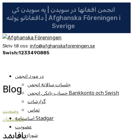
انجمن افغانها در سویدن | په سویدن کی
دافغانانو ټولنه | Afghanska Föreningen i
Sverige
Skriv till oss:
info@afghanskaforeningen.se
Swish:1233490885
در مورد انجمن
جلسات سالانه انجمن
Blog
حساب بانکی انجمن Bankkonto och Swish
گزارشات
تماس
وضعيت
اساسنامه Stadgar
افغانستان
عضویت
بافاسد
شوراي زنان