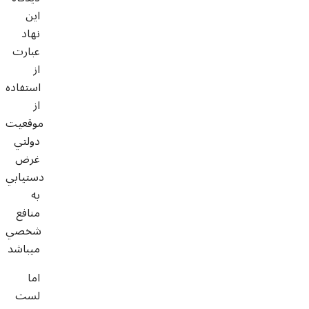
اين
نهاد
عبارت
از
استفاده
از
موقعيت
دولتي
غرض
دستيابي
به
منافع
شخصي
ميباشد
اما
لست