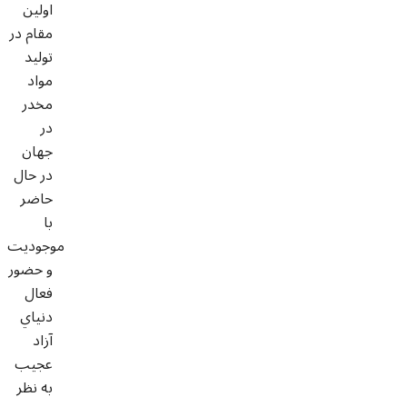
اولين
مقام در
توليد
مواد
مخدر
در
جهان
در حال
حاضر
با
موجوديت
و حضور
فعال
دنياي
آزاد
عجيب
به نظر