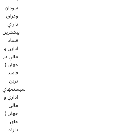
سودان
وعراق
داراي
بيشترين
فساد
اداري و
مالي در
جهان (
فاسد
ترين
سيستمهاي
اداري و
مالي
جهان )
جاي
دارند