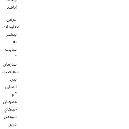
باشد!
غرض
معلومات
بيشتر
به
سايت
”
سازمان
شفافيت
بين
المللي
” و
همچنان
خبرهاي
سويدن
درين