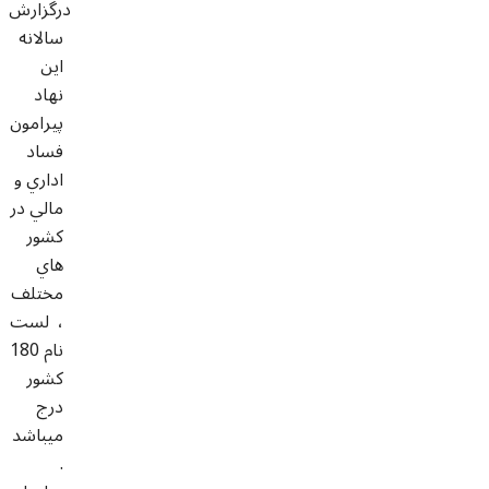
درگزارش
سالانه
اين
نهاد
پيرامون
فساد
اداري و
مالي در
کشور
هاي
مختلف
، لست
نام 180
کشور
درج
ميباشد
.