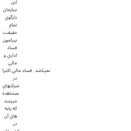
اين
سازمان
بازگوي
تمام
حقيقت
پيرامون
فساد
اداري و
مالي
نميباشد . فساد مالي اکثرا
در
شرکتهاي
بمشاهده
ميرسد
که پايه
هاي آن
در