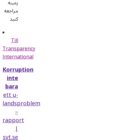
زمينه
مراجعه
کنيد
Till
Transparency
International
Korruption
inte
bara
ett u-
landsproblem
–
rapport
|
svt.se