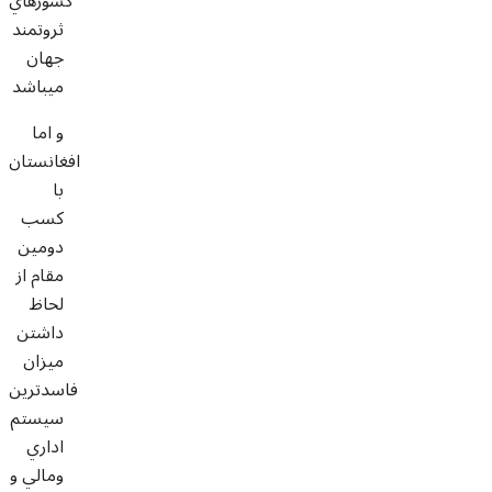
کشورهاي
ثروتمند
جهان
ميباشد
و اما
افغانستان
با
کسب
دومين
مقام از
لحاظ
داشتن
ميزان
فاسدترين
سيستم
اداري
ومالي و