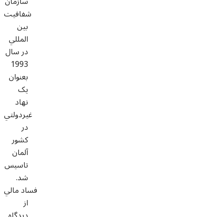
سازمان
شفافيت
بين
المللي
در سال
1993
بعنوان
يک
نهاد
غيردولتي
در
کشور
آلمان
تاسيس
شد.
فساد مالي
از
ديدگاه