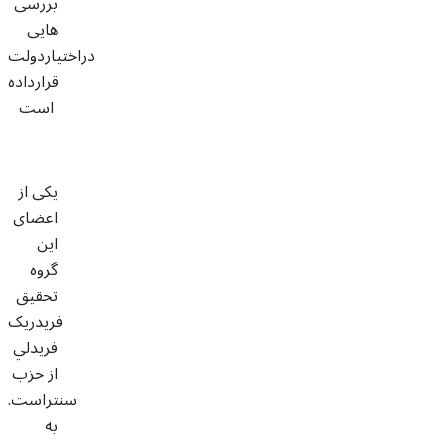
بررسی
هایی
دراختیاردولت
قرارداده
است
یکی از
اعضای
این
گروه
تحقیق
فريدريک
فريدلي
از حزب
سنتراست.
به