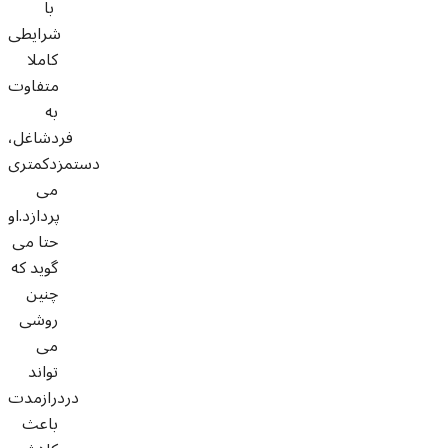
با
شرایطی
کاملا
متفاوت
به
فردشاغل،
دستمزدکمتری
می
پردازد.او
حتا می
گوید که
چنین
روشی
می
تواند
دردرازمدت
باعث