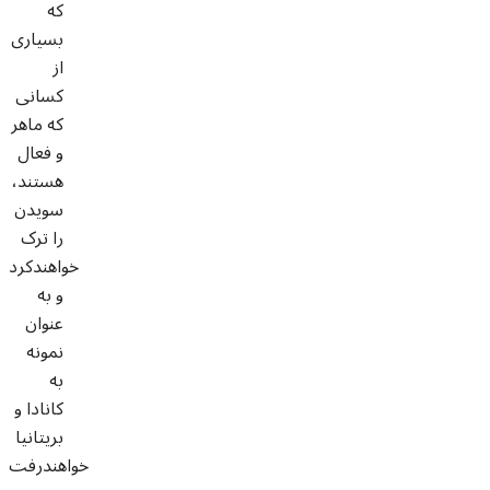
که
بسیاری
از
کسانی
که ماهر
و فعال
هستند،
سويدن
را ترک
خواهندکرد
و به
عنوان
نمونه
به
کانادا و
بریتانیا
خواهندرفت