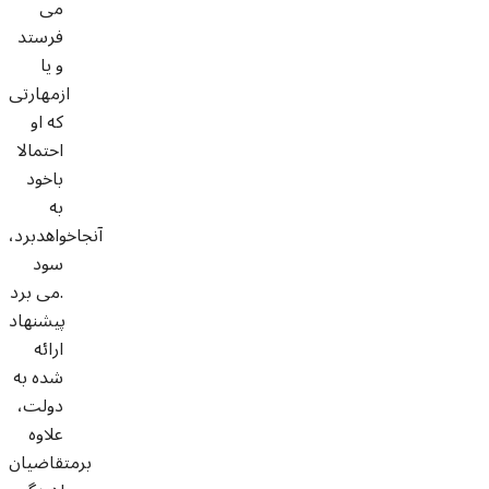
می
فرستد
و یا
ازمهارتی
که او
احتمالا
باخود
به
آنجاخواهدبرد،
سود
می برد.
پیشنهاد
ارائه
شده به
دولت،
علاوه
برمتقاضیان