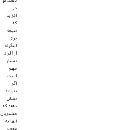
دهند. او
می
افزاید
که
نتیجه
برای
اینگونه
از افراد
بسیار
مهم
است.
اگر
بتوانند
نشان
دهند که
مشتریان
آنها به
هدف