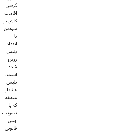
گرفتن
اقامت
کاری در
سويدن
با
انتقاد
پلیس
روبرو
شده
است .
پلیس
هشدار
میدهد
که با
تصویب
چنین
قانونی