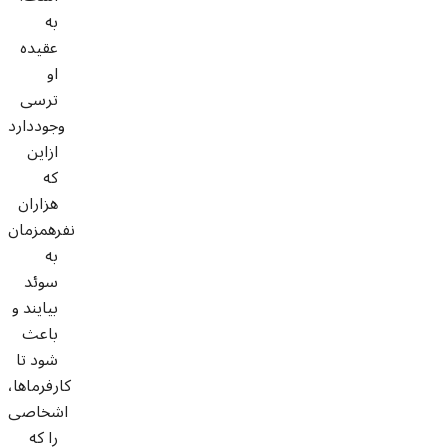
به
عقیده
او
ترسی
وجوددارد
ازاین
که
هزاران
نفرهمزمان
به
سوئد
بیایند و
باعث
شود تا
کارفرماها،
اشخاصی
را که