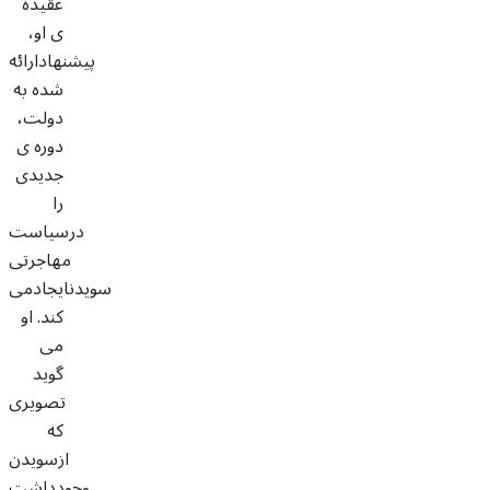
عقیده
ی او،
پیشنهادارائه
شده به
دولت،
دوره ی
جدیدی
را
درسیاست
مهاجرتی
سويدنایجادمی
کند. او
می
گوید
تصویری
که
ازسويدن
وجودداشت