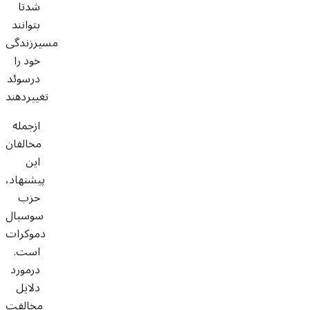
شدتا
بتوانند
مسیرزندگی
خود را
درسوئد
تغییردهند
ازجمله
مخالفان
این
پیشنهاد،
حزب
سوسیال
دموکرات
است.
درمورد
دلایل
مخالفت