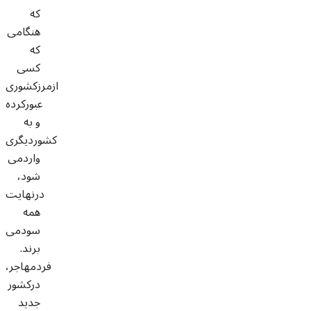
که
هنگامی
که
کسی
ازمرزکشوری
عبورکرده
و به
کشوردیگری
واردمی
شود،
درنهایت
همه
سودمی
برند.
فردمهاجر،
درکشور
جدید