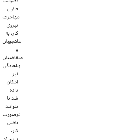
تصویب
قانون
مهاجرت
نیروی
کار، به
پناهجویان
و
متقاضیان
پناهندگی
نیز
امکان
داده
شد تا
بتوانند
درصورت
یافتن
کار،
درسوئد