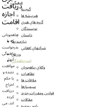
فرهنگي
دریافت
گنجينه
اجازه
هنرپيشه ها
اقامت
گروه هاي هنري
نويسندگان
پناهجویانی
داستان
که با
نيازمنديها
درخواست
شرکتهاي افغاني
پناهندگی
ورزش
آنها
امورپناهندگي
موافقت
وکلاي پناهجويان
نشده و
تظاهرات
یا حکم
ملاقات ها
اخراج
سيمينارها
دریافت
قوانين ومقررات جديد
کرده
مقالات
اند، می
راپور روزمره