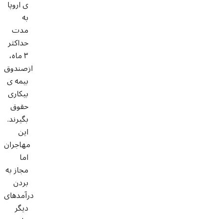
ی اروپا
به
مدت
حداکثر
۳ ماه،
ازصندوق
بیمه ی
بیکاری
حقوق
بگیرند.
این
مهاجران
اما
مجاز به
بردن
درآمدهای
دیگر