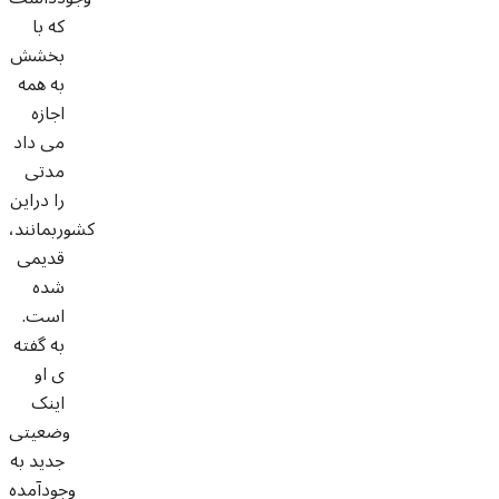
که با
بخشش
به همه
اجازه
می داد
مدتی
را دراین
کشوربمانند،
قدیمی
شده
است.
به گفته
ی او
اینک
وضعیتی
جدید به
وجودآمده