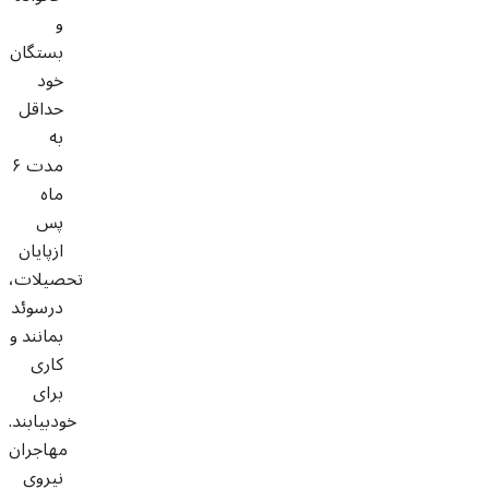
و
بستگان
خود
حداقل
به
مدت ۶
ماه
پس
ازپایان
تحصیلات،
درسوئد
بمانند و
کاری
برای
خودبیابند.
مهاجران
نیروی