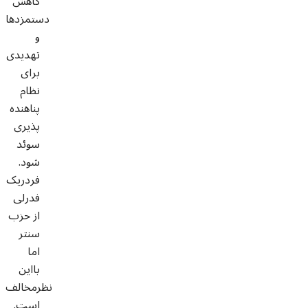
کاهش
دستمزدها
و
تهدیدی
برای
نظام
پناهنده
پذیری
سوئد
شود.
فردریک
فدرلی
از حزب
سنتر
اما
بااین
نظرمخالف
است.