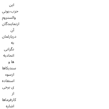
این
حزب،يوتي
والستروم
ازنمایندگان
آن
درپارلمان
به
نگرانی
اتحادیه
ها و
سندیکاها
ازسوء
استفاده
ی برخی
از
کارفرماها
اشاره