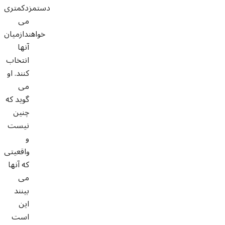
دستمزدکمتری
می
خواهندازمیان
آنها
انتخاب
کنند. او
می
گوید که
چنین
نیست
و
واقعیتی
که آنها
می
بینند
این
است