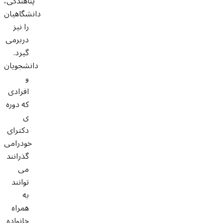
پناهندگی،
دانشگاهیان
را نیز
دربرمی
گیرد.
دانشجویان
و
افرادی
که دوره
ی
دکترای
خودرامی
گذرانند
می
توانند
به
همراه
خانواده