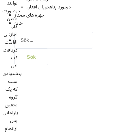
توانند
درمورد پناهجويان افغان
درصورت
چهره های ممتاز
یافتن
خانه
کار،
اجازه ی
Sök
اقامت
efter:
دریافت
کنند.
این
پیشنهادی
ست
که یک
گروه
تحقیق
پارلمانی
پس
ازانجام