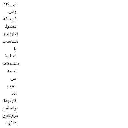
می کند
ومی
گوید که
معمولا
قراردادی
متناسب
با
شرایط
سندیکاها
بسته
می
شود،
اما
کارفرما
براساس
قراردادی
دیگر و