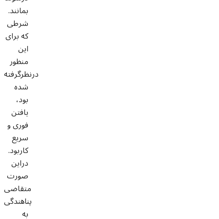
بمانند.
شرطی
که برای
این
منظور
درنظرگرفته
شده
بود،
یافتن
فوری و
سریع
کاربود.
دراین
صورت
متقاضی
پناهندگی
به