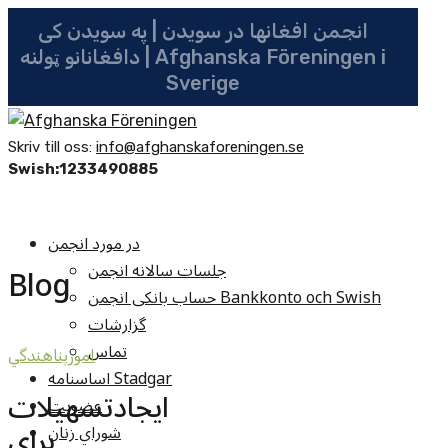
انجمن افغانها در سویدن | په سویدن کی
دافغانانو ټولنه | Afghanska Föreningen i
Sverige
Skriv till oss:
info@afghanskaforeningen.se
Swish:1233490885
در مورد انجمن
جلسات سالانه انجمن
Blog
حساب بانکی انجمن Bankkonto och Swish
گزارشات
تماس
امورپناهندگي
اساسنامه Stadgar
ایجادتسهیلات
عضویت
برای
شوراي زنان