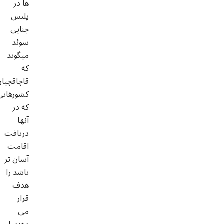
ها در
پلیس
جنایی
سوئد
میگوید
که
قاچاقچیان
کشورهایی
که در
آنها
دریافت
اقامت
آسان تر
باشد را
هدف
قرار
می