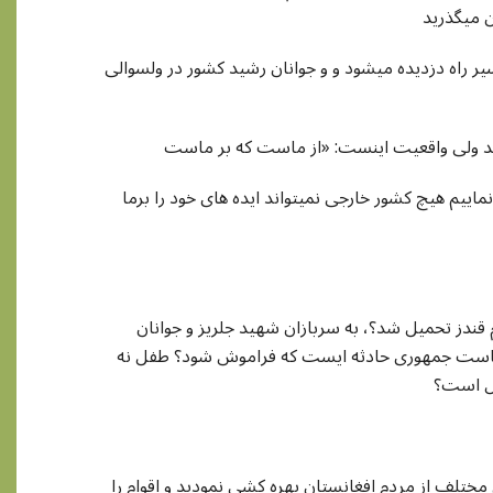
ن میگذرید
 راه دزدیده میشود و و جوانان رشید کشور در ولسوالی
اییم هیچ کشور خارجی نمیتواند ایده های خود را برما
م قندز تحمیل شد؟، به سربازان شهید جلریز و جوانان
 ریاست جمهوری حادثه ایست که فراموش شود؟ طفل نه
هل است؟
آیا شما همانهایی نیستید که در طی سه و نیم دهه اخیر زیر عناوین و نامهای مختلف از مردم افغانستان بهره کشی نمودید و اقوام را