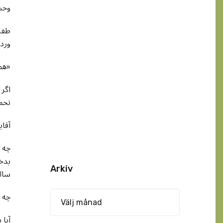
وحشی
طفل
ورد
همیشه هموطنان ما کشورهای خارجی را متهم میکنند و عامل قضایا میدانند ولی واقعیت اینست: «از ماست که بر ماست»
اگر 
تحم
!آق
چه ج
بدخ
Arkiv
سال
چه ج