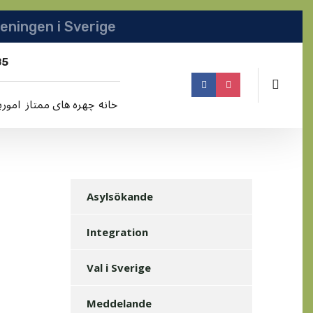
انجمن افغانها در سویدن | په سویدن کی دافغانا
85
خانه
چهره های ممتاز
امورپ
Asylsökande
Integration
Val i Sverige
Meddelande