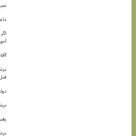
نمید
داع
اگر 
آخون
آقایان مفتی ها، آیت الله ها، ملاها و آخوند های سنی و شیعه!
برشم
قتل
!دول
برشم
!رهب
برشم