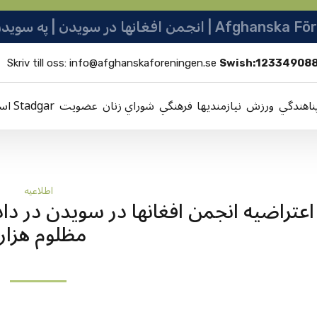
نو ټولنه | Afghanska Föreningen i Sverige
Skriv till oss:
info@afghanskaforeningen.se
Swish:12334908
ناهندگي
ورزش
نيازمنديها
فرهنگي
شوراي زنان
عضویت
اساسنامه Stadgar
اطلاعيه
اعتراضیه انجمن افغانها در سویدن در د
مظلوم هزار