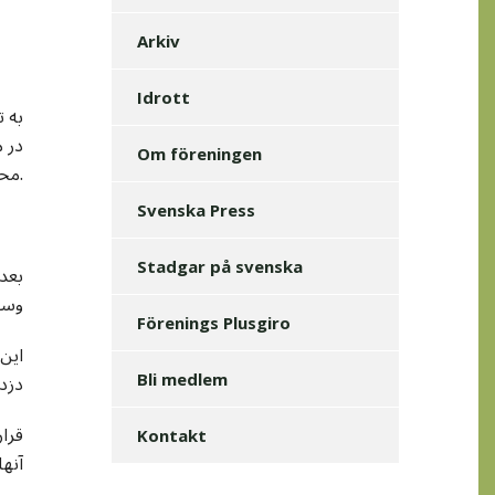
Arkiv
Idrott
در 
Om föreningen
محل نامعلومی انتقال یافتند. هانطور که هویت ربایندگان نامعلوم بود، محل نگهداری آنها نیز مشخص نبود.
Svenska Press
Stadgar på svenska
بعد
وسیع
Förenings Plusgiro
این
دزدی
Bli medlem
قرار
Kontakt
آنها