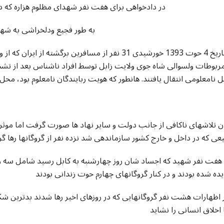
در دادخواهی برای هفت نفر شهدای مظلوم هزاره که د
به طور فجیع ودلخراشی به شه
به تاریخ 4 حوت 1393 خورشیدی 31 نفر از مسافرین برگ
مربوطات ولسوالی شاه جوی ولایت زابل توسط افراد ناشناس بعد از تش
ن تلاشهای ناکافی از جانب دولت و سایر نهاد ها صورت گرفت اما موثر
ی که در داخل و خارج کشور سازماندهی شد نزده نفر از گروگانها رها گرد
 هفت نفر شهید که اجساد شان روز چهارشنبه به کابل رسید شامل سه زن 
ده شده بودند و در کنار گروگانهای چهارم حوت زندانی بودند
 اظهارات هشت نفر گروگانهایی که در روزهای اخیر رها شدند بدترین شکن
 اخلاق انسانی را نشاید