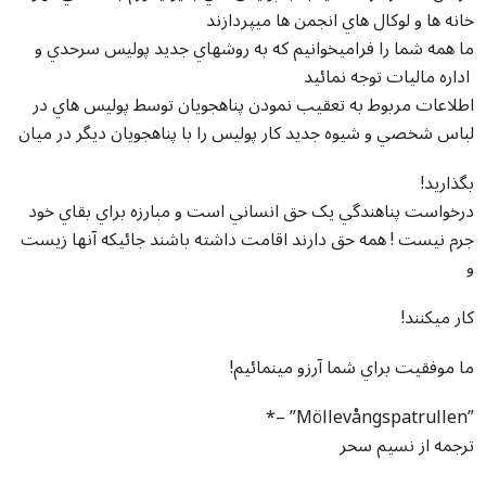
خانه ها و لوکال هاي انجمن ها ميپردازند
ما همه شما را فراميخوانيم که به روشهاي جديد پوليس سرحدي و
اداره ماليات توجه نمائيد
اطلاعات مربوط به تعقيب نمودن پناهجويان توسط پوليس هاي در
لباس شخصي و شيوه جديد کار پوليس را با پناهجويان ديگر در ميان
!بگذاريد
درخواست پناهندگي يک حق انساني است و مبارزه براي بقاي خود
جرم نيست ! همه حق دارند اقامت داشته باشند جائيکه آنها زيست
و
!کار ميکنند
!ما موفقيت براي شما آرزو مينمائيم
*– ”Möllevångspatrullen”
ترجمه از نسيم سحر