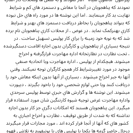
نمودند که پناهجويان در آنجا با معاش و دستمزد هاي کم و شرايط
نهايت بد کار مينمايند . اما اين نوشته ها در مورد راه هاي حل نبوده
که بتواند پناهجويان را بخاطر دريافت دستمزد هاي بهتر و شرايط
کاري بهترکمک نمايد . در عوض ، از محلات کاري پناهجويان نام برده
شد که به نوبه خود زمينه را براي کار پوليس تسهيل ساخت . در
نتيجه بسياري از پناهجويان و کارگران بدون اجازه اقامت دستگيرشده
، تحت نظارت در نظارتخانه اداره مهاجرت قرارگرفته و اخراج
ميشوند. هيچکدام از پوليس ، اداره مهاجرت ويا اتحاديه صنفي
موجود در مورد تغييرشرايط کار همچو کارگران توجه نميکنند. وقتي
آنها به جبر اخراج ميشوند ، بسياري از آنها بدون اينکه معاش خود را
دريافت کنند ويا حتي لوازم شخصي خود را باخود بگيرند ، ديپورت
ميشوند. اين نوشته ها و گزارش هاي خبري توسط پوليس سرحدي
واداره مهاجرت غرض توجيه شيوه کارننگين شان مورد استفاده قرار
ميگيرد. اين پناهجويان هستند که امکانات دگري جز کار بدون اجازه
نداشته که به شدت از طريق توقيف ، نظارت و اخراج اجباري به
کشور هاي که آنها از آنجا فرار کرده اند ، مورد مجازات قرار ميگيرند
درحال حاضر گزمه ها يکجا با پوليس هاي با يونيفورم به تلاشي قهوه