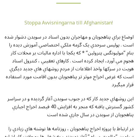
Stoppa Avvisningarna till Afghanistan!
اوضاع براي پناهجويان و مهاجران بدون اسناد در سويدن دشوار شده
است . پوليس سرحدي يک گزمه ملکي اختصاصي آموزش ديده را
بنام ”موليونگس پترولين” * که يکجا با اداره ماليات بر محلات کار
هجوم مي آورد، ايجاد کرده است . کارهاي تعقيبي ، کنترول اسناد
هويت در سرکها واخذ اطلاعات از مردم روشهاي هاي جديد ديگري
است که غرض اخراج موثر تر پناهجويان بدون اقامت مورد استفاده
قرار ميگيرد
اين روشهاي جديد کار که در جنوب سويدن آغاز گرديده و در سراسر
کشور گسترش يافته که منجر به افزايش 40 فيصد اخراج اجباري
پناهجويان از سويدن در سال جاري شده است
در ارتباط با پروژه اخراج پناهجويان ، روزنامه ها نوشته هاي زيادي را
پيرامون ”مالموي سياه ” آغاز نمودند و به شغل ها ومحلات کار اشاره