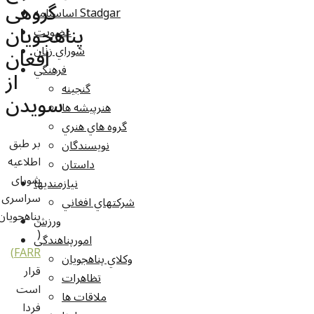
گروهی
اساسنامه Stadgar
پناهجویان
عضویت
شوراي زنان
افغان
فرهنگي
از
گنجينه
سویدن
هنرپيشه ها
گروه هاي هنري
بر طبق
نويسندگان
اطلاعیه
داستان
شورای
نيازمنديها
سراسری
شرکتهاي افغاني
پناهجویان
ورزش
(
امورپناهندگي
FARR)
وکلاي پناهجويان
قرار
تظاهرات
است
ملاقات ها
فردا