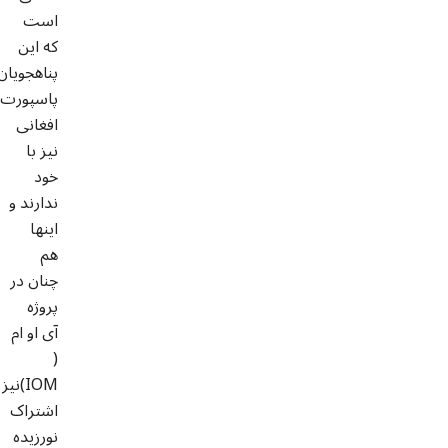
است
که این
پناهجویان
پاسپورت
افغانی
نیز با
خود
ندارند و
اینها
هم
چنان در
پروژه
آی او ام
(
IOM)نیز
اشتراک
نورزیده