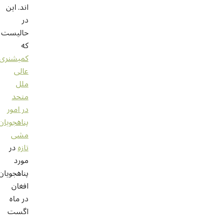
اند. این
در
حالیست
که
کمیشنری
عالی
ملل
متحد
در امور
پناهجویان
مشی
تازه
در
مورد
پناهجویان
افغان
در ماه
اگست