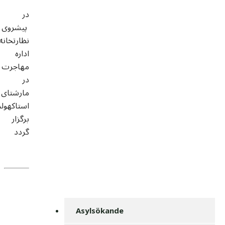
در
پیشروی
نظارتخانه
اداره
مهاجرت
در
مارشتای
استاکهولم
برگزار
گردد
Asylsökande