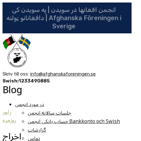
انجمن افغانها در سویدن | په سویدن کی
دافغانانو ټولنه | Afghanska Föreningen i
Sverige
Skriv till oss:
info@afghanskaforeningen.se
Swish:1233490885
Blog
در مورد انجمن
جلسات سالانه انجمن
راپور
حساب بانکی انجمن Bankkonto och Swish
روزمره
گزارشات
اخراج
تماس